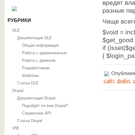
вредят вл
разные па
РУБРИКИ
Чаще всег
DLE
$void = inc
Документация DLE
$get_good 
Общая информация
if (isset($
Работа с админпанелью
{ $login_pa
Работа с движком
Разработчикам
Опубликов
Шаблоны
сайт
,
файл
,
Статьи DLE
Drupal
Документация Drupal
Подойдёт ли вам Drupal?
Справочник API
Статьи Drupal
IPB