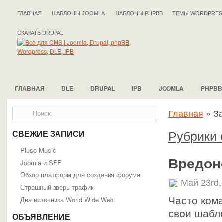
ГЛАВНАЯ
ШАБЛОНЫ JOOMLA
ШАБЛОНЫ PHPBB
ТЕМЫ WORDPRES
СКАЧАТЬ DRUPAL
ГЛАВНАЯ
DLE
DRUPAL
IPB
JOOMLA
PHPBB
Главная
»
З
Рубрики 
СВЕЖИЕ ЗАПИСИ
Pluso Musiс
Вредон
Joomla и SEF
Обзор платформ для создания форума
Май 23rd,
Страшный зверь трафик
Два источника World Wide Web
Часто ком
свои шаб
ОБЪЯВЛЕНИЕ