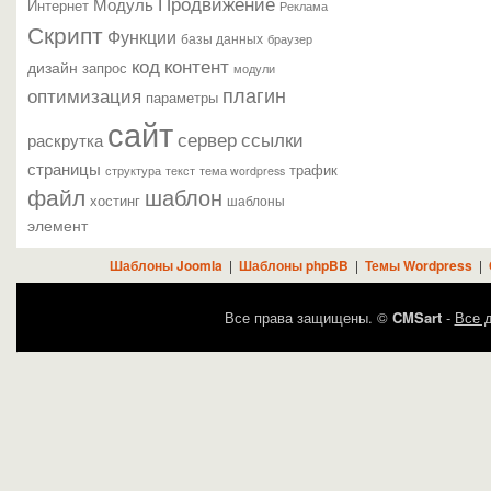
Продвижение
Модуль
Интернет
Реклама
Скрипт
Функции
базы данных
браузер
контент
код
дизайн
запрос
модули
плагин
оптимизация
параметры
сайт
сервер
ссылки
раскрутка
страницы
трафик
текст
структура
тема wordpress
файл
шаблон
хостинг
шаблоны
элемент
Шаблоны Joomla
|
Шаблоны phpBB
|
Темы Wordpress
|
Все права защищены. ©
CMSart
-
Все д