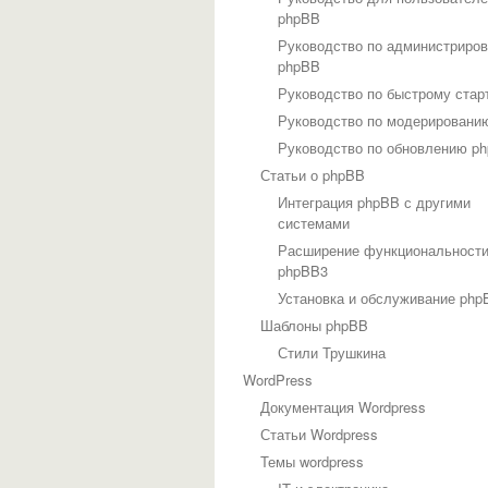
phpBB
Руководство по администриро
phpBB
Руководство по быстрому стар
Руководство по модерировани
Руководство по обновлению p
Статьи о phpBB
Интеграция phpBB с другими
системами
Расширение функциональност
phpBB3
Установка и обслуживание php
Шаблоны phpBB
Стили Трушкина
WordPress
Документация Wordpress
Статьи Wordpress
Темы wordpress