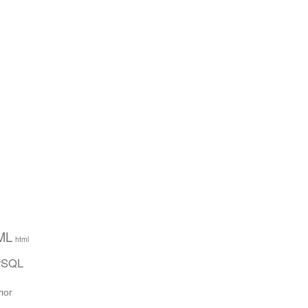
ML
html
ySQL
лог