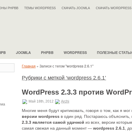
ОНЫ PHPBB
ТЕМЫ WORDPRESS
СКАЧАТЬ JOOMLA
СКАЧАТЬ WORDPRESS
IPB
JOOMLA
PHPBB
WORDPRESS
ПОЛЕЗНЫЕ СТАТЬ
Главная
»
Записи с тегом "wordpress 2.6.1"
Рубрики с меткой ‘wordpress 2.6.1’
WordPress 2.3.3 против WordPre
Май 18th, 2012
Archi
ума
Многие меня будут критиковать, говоря о том, как я мо
версии wordpress
в один ряд. Постараюсь объяснить, 
2.3.3 является самой удачной
из всех, версии которые
самая свежая на данный момент —
wordpress 2.6.1
, д