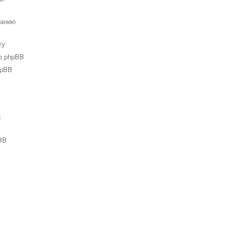
ванию
ту
ю phpBB
hpBB
и
BB