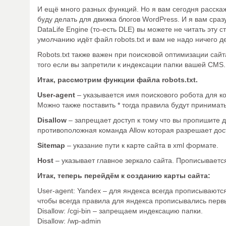
И ещё много разных функций. Но я вам сегодня расскажу
буду делать для движка блогов WordPress. И я вам сразу
DataLife Engine (то-есть DLE) вы можете не читать эту с
умолчанию идёт файл robots.txt и вам не надо ничего д
Robots.txt также важен при поисковой оптимизации сайт
того если вы запретили к индексации папки вашей CMS.
Итак, рассмотрим функции файла robots.txt.
User-agent
– указывается имя поискового робота для к
Можно также поставить * тогда правила будут принимат
Disallow
– запрещает доступ к тому что вы пропишите д
противоположная команда Allow которая разрешает дос
Sitemap
– указание пути к карте сайта в xml формате.
Host
– указывает главное зеркало сайта. Прописывается
Итак, теперь перейдём к созданию карты сайта:
User-agent: Yandex – для яндекса всегда прописываютс
чтобы всегда правила для яндекса прописывались первым
Disallow: /cgi-bin – запрещаем индексацию папки.
Disallow: /wp-admin