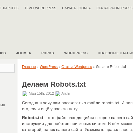
ОНЫ PHPBB
ТЕМЫ WORDPRESS
СКАЧАТЬ JOOMLA
СКАЧАТЬ WORDPRESS
IPB
JOOMLA
PHPBB
WORDPRESS
ПОЛЕЗНЫЕ СТАТЬ
Главная
»
WordPress
»
Статьи Wordpress
»
Делаем Robots.txt
Делаем Robots.txt
Май 15th, 2012
Archi
Сегодня я хочу вам рассказать о файле robots.txt. И п
ума
его, если ещё у вас его нету.
Robots.txt
– это файл находящийся в корне вашего сай
инструкции для роботов поисковых систем. В нём можн
категорий, папок вашего сайта. Указывать правильное з