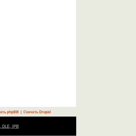
ать phpBB
|
Скачать Drupal
, DLE, IPB