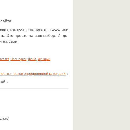
 сайта.
вают, как лучше написать с www или
ть. Это просто на ваш выбор. И где
н на свой.
ots.txt
,
User-agent
,
файл
,
Функции
ичество постов определенной категории
»
сайт.
тельно)