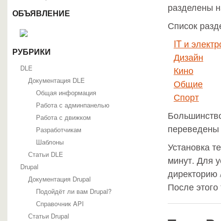
разделены н
ОБЪЯВЛЕНИЕ
Список разд
IT и элект
РУБРИКИ
Дизайн
DLE
Кино
Документация DLE
Общие
Общая информация
Спорт
Работа с админпанелью
Большинство
Работа с движком
переведены 
Разработчикам
Шаблоны
Установка т
Статьи DLE
минут. Для 
Drupal
директорию /
Документация Drupal
После этого 
Подойдёт ли вам Drupal?
Справочник API
Статьи Drupal