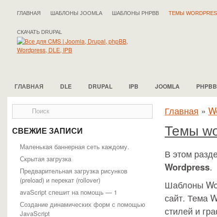
ГЛАВНАЯ
ШАБЛОНЫ JOOMLA
ШАБЛОНЫ PHPBB
ТЕМЫ WORDPRES
СКАЧАТЬ DRUPAL
ГЛАВНАЯ
DLE
DRUPAL
IPB
JOOMLA
PHPBB
Главная
»
W
Темы wo
СВЕЖИЕ ЗАПИСИ
Маленькая баннерная сеть каждому.
В этом разд
Скрытая загрузка
Wordpress
.
Предварительная загрузка рисунков
(preload) и перекат (rollover)
Шаблоны Wor
avaScript спешит на помощь — 1
сайт. Тема 
Создание динамических форм с помощью
стилей и гр
JavaScript