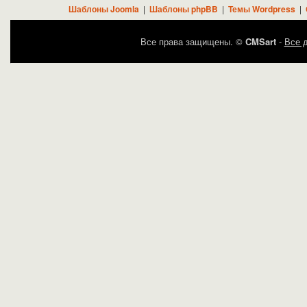
Шаблоны Joomla
|
Шаблоны phpBB
|
Темы Wordpress
|
Все права защищены. ©
CMSart
-
Все д