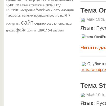
Функции
код
администрирование
дизайн
Тема Or
контент
настройка Windows 7
оптимизация
плагин
параметры
программировать на PHP
Май 19th,
сайт
сервер
ссылки
раскрутка
страницы
Язык:
Рус
файл
шаблон
элемент
трафик
хостинг
Читать да
Опубликов
тема wordpre
Тема St
Май 19th,
Язык:
Рус