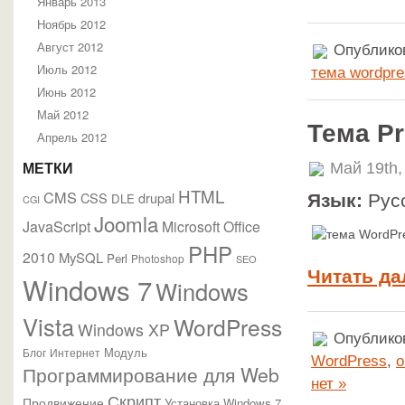
Январь 2013
Ноябрь 2012
Август 2012
Опубликов
Июль 2012
тема wordpre
Июнь 2012
Май 2012
Тема Pr
Апрель 2012
Май 19th,
МЕТКИ
HTML
CMS
CSS
drupal
Язык:
Рус
DLE
CGI
Joomla
JavaScript
Microsoft Office
PHP
2010
MySQL
Perl
Photoshop
SEO
Читать да
Windows 7
Windows
Vista
WordPress
Windows XP
Опубликов
Модуль
Блог
Интернет
WordPress
,
Программирование для Web
нет »
Скрипт
Продвижение
Установка Windows 7