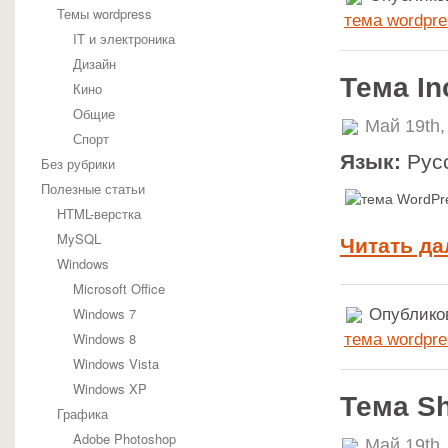
Темы wordpress
тема wordpre
IT и электроника
Дизайн
Тема In
Кино
Общие
Май 19th,
Спорт
Язык:
Рус
Без рубрики
Полезные статьи
HTML-верстка
MySQL
Читать да
Windows
Microsoft Office
Windows 7
Опубликов
Windows 8
тема wordpre
Windows Vista
Windows XP
Тема S
Графика
Adobe Photoshop
Май 19th,