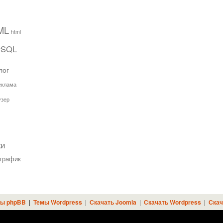
ML
html
ySQL
лог
еклама
узер
ки
трафик
ы phpBB
|
Темы Wordpress
|
Скачать Joomla
|
Скачать Wordpress
|
Скач