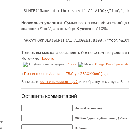
=SUMIF('Name of other sheet'!A1:A100;\"foo\";'
Несколько условий
: Сумма всех значений из столбца 
значение \”foo\”, а в столбце B указано \”10%\”:
=ARRAYFORMULA(SUMIF(A1:A100&B1:B100;\"foo\"&10
Теперь вы сможете составлять более сложные условия н
Источник:
loco.ru
Опубликовано в рубрике
Разное
Метки:
Google Docs Spreadshe
«
Попал троян в Joomla — TR/Crypt.ZPACK.Gen’ [trojan]
Вы можете
оставить комментарий
, или обратную ссылку на Ваш 
Оставить комментарий
Имя (обязательно)
Mail (не будет опубликовано) (обяза
ии
ей
Вебсайт