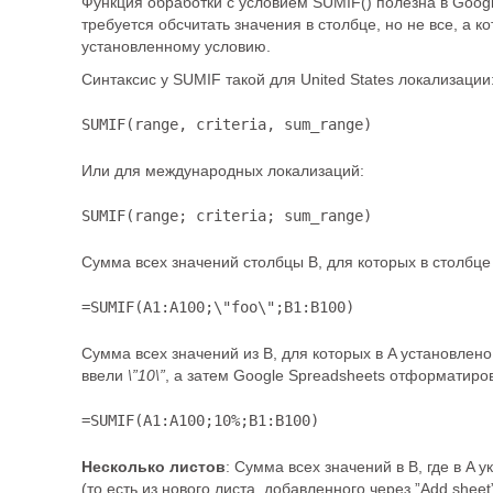
Функция обработки с условием SUMIF() полезна в Googl
требуется обсчитать значения в столбце, но не все, а 
установленному условию.
Синтаксис у SUMIF такой для United States локализации
SUMIF(range, criteria, sum_range)
Или для международных локализаций:
SUMIF(range; criteria; sum_range)
Сумма всех значений столбцы B, для которых в столбц
=SUMIF(A1:A100;\"foo\";B1:B100)
Сумма всех значений из B, для которых в A установлен
ввели
\”10\”
, а затем Google Spreadsheets отформатиро
=SUMIF(A1:A100;10%;B1:B100)
Несколько листов
: Сумма всех значений в B, где в A 
(то есть из нового листа, добавленного через ”Add sheet