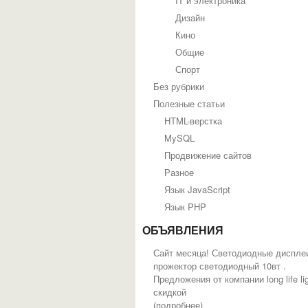
IT и электроника
Дизайн
Кино
Общие
Спорт
Без рубрики
Полезные статьи
HTML-верстка
MySQL
Продвижение сайтов
Разное
Язык JavaScript
Язык PHP
ОБЪЯВЛЕНИЯ
Сайт месяца! Светодиодные диспле
прожектор светодиодный 10вт .
Предложения от компании long life lig
скидкой
(
подробнее
)