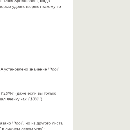
e Docs Spreadsheet, когда
которые удовлетворяют какому-то
:
е A установлено значение
\”foo\”
:
о
\”10%\”
(даже если вы только
вал ячейку как
\”10%\”
):
указано
\”foo\”
, но из другого листа
” в лижнем левом углу):