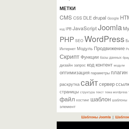
МЕТКИ
CMS
HT
drupal
DLE
CSS
Google
Joomla
JavaScript
M
IPB
код
WordPress
PHP
Б
SEO
Продвижение
Модуль
Интернет
Р
Скрипт
Функции
базы данных
бра
контент
код
дизайн
запрос
модули
плагин
оптимизация
параметры
сайт
сервер
ссыл
раскрутка
страницы
текст
структура
тема wordpress
файл
шаблон
хостинг
шаблоны
элемент
Шаблоны Joomla
|
Шаблон