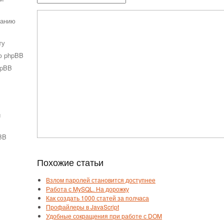
ванию
ту
ю phpBB
hpBB
и
BB
Похожие статьи
Взлом паролей становится доступнее
Работа с MySQL. На дорожку
Как создать 1000 статей за полчаса
Профайлеры в JavaScript
Удобные сокращения при работе с DOM