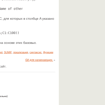
Name of other sheet'!B1:B100)
C, для которых в столбце A указано
%;C1:C100))
а основе этих базовых.
et
,
SUMIF
,
локализация
,
синтаксис
,
Функции
Git для начинающих.
»
сайт.
тельно)