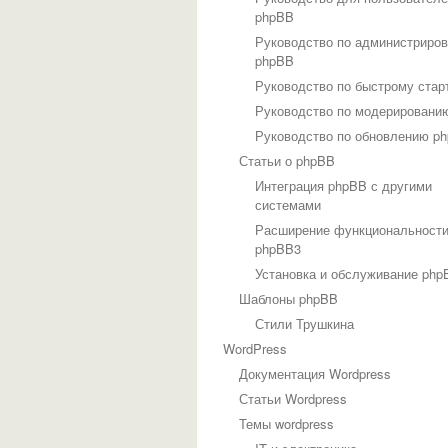
phpBB
Руководство по администриро
phpBB
Руководство по быстрому стар
Руководство по модерировани
Руководство по обновлению p
Статьи о phpBB
Интеграция phpBB с другими
системами
Расширение функциональност
phpBB3
Установка и обслуживание php
Шаблоны phpBB
Стили Трушкина
WordPress
Документация Wordpress
Статьи Wordpress
Темы wordpress