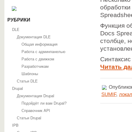
обработки
Spreadshe
РУБРИКИ
Функция о
DLE
Docs Sprea
Документация DLE
столбце, н
Общая информация
установле
Работа с админпанелью
Синтаксис 
Работа с движком
Разработчикам
Читать да
Шаблоны
Статьи DLE
Опубликов
Drupal
SUMIF
,
лока
Документация Drupal
Подойдёт ли вам Drupal?
Справочник API
Статьи Drupal
IPB