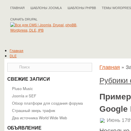
ГЛАВНАЯ
ШАБЛОНЫ JOOMLA
ШАБЛОНЫ PHPBB
ТЕМЫ WORDPRES
СКАЧАТЬ DRUPAL
Главная
DLE
Drupal
Главная
»
За
IPB
Joomla
phpBB
Рубрики 
СВЕЖИЕ ЗАПИСИ
WordPress
Полезные статьи
Pluso Musiс
Пример
Joomla и SEF
Обзор платформ для создания форума
Google 
Страшный зверь трафик
Два источника World Wide Web
Июнь 17th
ОБЪЯВЛЕНИЕ
Несколько