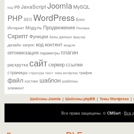
Joomla
JavaScript
MySQL
IPB
код
WordPress
PHP
Блог
SEO
Продвижение
Модуль
Интернет
Реклама
Скрипт
Функции
базы данных
браузер
контент
код
дизайн
запрос
модули
плагин
оптимизация
параметры
сайт
сервер
ссылки
раскрутка
страницы
трафик
текст
структура
тема wordpress
файл
шаблон
хостинг
шаблоны
элемент
Шаблоны Joomla
|
Шаблоны phpBB
|
Темы Wordpress
|
Все права защищены. ©
CMSart
-
Все д