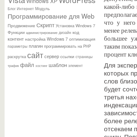
Windows XP
какой-либо 
Модуль
Блог
Интернет
предполагае
Программирование для Web
что у него
Скрипт
Продвижение
Установка Windows 7
менее релев
Функции
код
администрирование
дизайн
большее уж
контент
настройка Windows 7
оптимизация
плагин
таким показ
параметры
программировать на PHP
сайт
процент клю
сервер
ссылки
раскрутка
страницы
файл
шаблон
Для экспе
элемент
трафик
хостинг
которых п
слов близо
будет сочт
третья на
индексаци
зависимост
более рел
отсекаем 