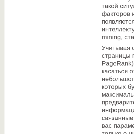
такой сит
факторов 
появляетс
интеллект
mining, ст
Учитывая 
страницы 
PageRank)
касаться 
небольшого
которых б
максималь
предварит
информаци
связанные
вас парам
только о н