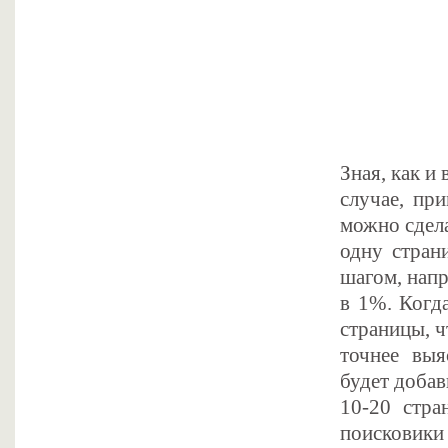
Зная, как и
случае, пр
можно сдела
одну стран
шагом, нап
в 1%. Когд
страницы, 
точнее вы
будет добав
10-20 стра
поисковики