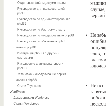
Отдельные файлы документации
машин
Руководство для пользователей
случае,
phpBB
версий
Руководство по администрированию
phpBB
Руководство по быстрому старту
Не заб
Руководство по модерированию phpBB
ошибк
Руководство по обновлению phpBB
популя
Статьи о phpBB
Интеграция phpBB с другими
слов, 
системами
включи
Расширение функциональности
ключев
phpBB3
Установка и обслуживание phpBB
Шаблоны phpBB
Не исп
Стили Трушкина
запяты
WordPress
робота
Документация Wordpress
Статьи Wordpress
нескол