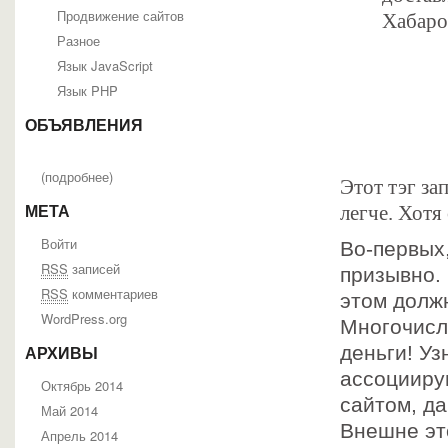
Продвижение сайтов
Хабаро
Разное
Язык JavaScript
Язык PHP
ОБЪЯВЛЕНИЯ
(
подробнее
)
Этот тэг за
легче. Хотя
МЕТА
Войти
Во-первых
RSS
записей
призывно. 
RSS
комментариев
этом должн
WordPress.org
Многочисл
деньги! Уз
АРХИВЫ
ассоцииру
Октябрь 2014
сайтом, да
Май 2014
Внешне эт
Апрель 2014