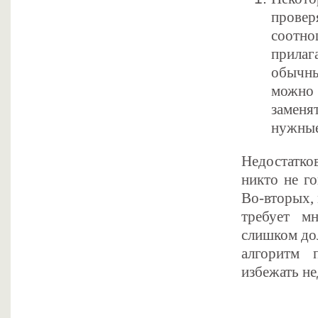
прове
соотно
прилаг
обычны
можно 
заменя
нужные
Недостатков
никто не г
Во-вторых,
требует м
слишком дол
алгоритм 
избежать не