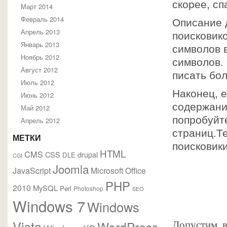
скорее, сп
Март 2014
Февраль 2014
Описание 
Апрель 2013
поисковико
Январь 2013
символов в
Ноябрь 2012
символов.
Август 2012
писать бо
Июль 2012
Наконец, 
Июнь 2012
содержани
Май 2012
попробуйте
Апрель 2012
страниц.Те
МЕТКИ
поисковик
HTML
CMS
CSS
drupal
DLE
CGI
Joomla
JavaScript
Microsoft Office
PHP
2010
MySQL
Perl
Photoshop
SEO
Windows 7
Windows
Vista
WordPress
Допустим, в