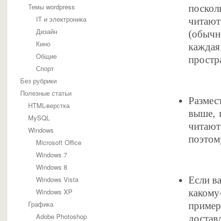
Темы wordpress
поскол
IT и электроника
читают
Дизайн
(обычно
Кино
кажда
Общие
простр
Спорт
Без рубрики
Полезные статьи
Размес
HTML-верстка
выше, 
MySQL
читают
Windows
поэтом
Microsoft Office
Windows 7
Windows 8
Если в
Windows Vista
Windows XP
какому
Графика
пример
Adobe Photoshop
достав