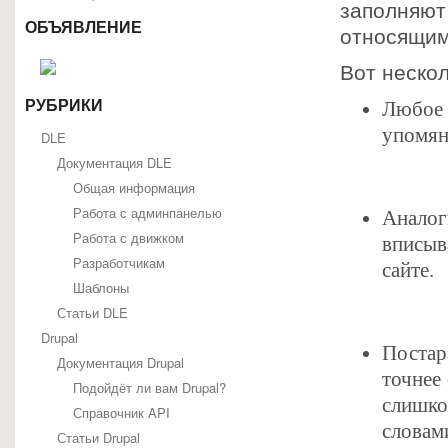
заполняют
ОБЪЯВЛЕНИЕ
относящим
Вот нескол
РУБРИКИ
Любое 
упомяну
DLE
Документация DLE
Общая информация
Работа с админпанелью
Аналог
Работа с движком
вписыв
Разработчикам
сайте.
Шаблоны
Статьи DLE
Drupal
Постар
Документация Drupal
точнее
Подойдёт ли вам Drupal?
слишк
Справочник API
словам
Статьи Drupal