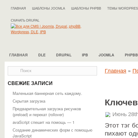
ГЛАВНАЯ
ШАБЛОНЫ JOOMLA
ШАБЛОНЫ PHPBB
ТЕМЫ WORDPRES
СКАЧАТЬ DRUPAL
ГЛАВНАЯ
DLE
DRUPAL
IPB
JOOMLA
PHPBB
Главная
»
П
СВЕЖИЕ ЗАПИСИ
Маленькая баннерная сеть каждому.
Ключев
Скрытая загрузка
Предварительная загрузка рисунков
Июнь 28th
(preload) и перекат (rollover)
avaScript спешит на помощь — 1
Этот тэг б
Создание динамических форм с помощью
пихают одн
JavaScript