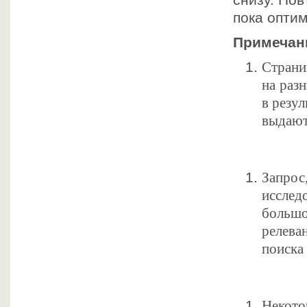
снизу. Пов
пока опти
Примечан
Страни
на раз
в резул
выдают
Запрос
исслед
большо
релева
поиска
Некото