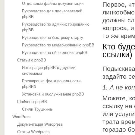
Отдельные файлы документации
Первое, чт
Руководство для пользователей
линкообме
phpBB
должны сл
Руководство по администрированию
вопроса, и
phpBB
то же врем
Руководство по быстрому старту
Руководство по модерированию phpBB
Кто буд
Руководство по обновлению phpBB
ссылки)
Статьи о phpBB
Интеграция phpBB с другими
Подыскива
системами
задайте се
Расширение функциональности
phpBB3
1. А не к
Установка и обслуживание phpBB
Можете, ко
Шаблоны phpBB
ссылку на
Стили Трушкина
или услуги
WordPress
трата врем
Документация Wordpress
гораздо бо
Статьи Wordpress