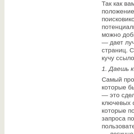
Так как в
положение 
поисковико
потенциал
можно доб
— дает лу
страниц. С
кучу ссыло
1. Даешь 
Самый про
которые б
— это сде
ключевых с
которые п
запроса по
пользоват