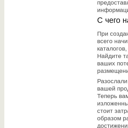
предостав
информаци
С чего н
При созда
всего начи
каталогов
Найдите т
ваших поте
размещени
Разослали
вашей про
Теперь ва
изложенны
стоит затр
образом р
достижени