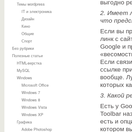
выгодно р
Темы wordpress
IT и электроника
2. Имеет 
Дизайн
что предс
Кино
Если вы пр
Общие
линк с сай
Спорт
Google и п
Без рубрики
«весомость
Полезные статьи
Если связ
HTML-верстка
ссылке пр
MySQL
вообще. Л
Windows
которых к
Microsoft Office
Windows 7
3. Какой 
Windows 8
Есть у Goo
Windows Vista
Toolbar на
Windows XP
есть и опц
Графика
котором в
Adobe Photoshop