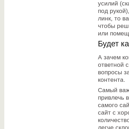
усилий (ск
под рукой)
линк, то 
чтобы реши
или помещ
Будет к
А зачем ко
ответной с
вопросы за
контента.
Самый важ
привлечь 
самого са
сайт с хо
количеств
легче скло