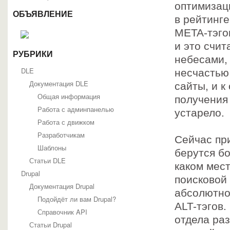
оптимизац
ОБЪЯВЛЕНИЕ
в рейтинг
META-тэго
и это счи
РУБРИКИ
небесами, 
DLE
несчастью 
Документация DLE
сайты, и к
Общая информация
получения
Работа с админпанелью
устарело.
Работа с движком
Разработчикам
Сейчас пр
Шаблоны
берутся бо
Статьи DLE
каком мест
Drupal
поисковой
Документация Drupal
абсолютно 
Подойдёт ли вам Drupal?
ALT-тэгов
Справочник API
отдела раз
Статьи Drupal