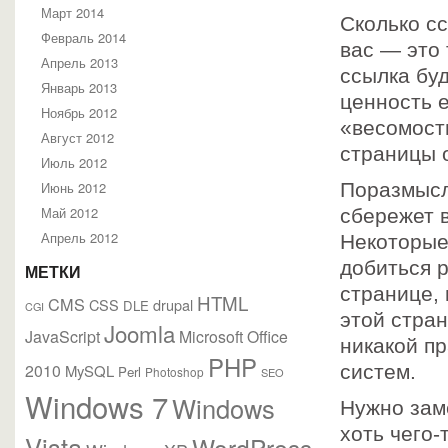
Март 2014
Сколько сс
Февраль 2014
вас — это
Апрель 2013
ссылка бу
Январь 2013
ценность 
Ноябрь 2012
«весомост
Август 2012
страницы 
Июль 2012
Июнь 2012
Поразмысли
Май 2012
сбережет 
Апрель 2012
Некоторые
добиться 
МЕТКИ
странице, 
HTML
CMS
CSS
drupal
DLE
CGI
этой стран
Joomla
JavaScript
Microsoft Office
никакой пр
PHP
2010
MySQL
систем.
Perl
Photoshop
SEO
Windows 7
Windows
Нужно зам
хоть чего-
Vista
WordPress