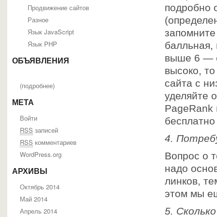
подробно 
Продвижение сайтов
(определен
Разное
Язык JavaScript
запомните 
Язык PHP
балльная, 
выше 6 — 
ОБЪЯВЛЕНИЯ
высоко, то
сайта с ни
(
подробнее
)
уделяйте 
МЕТА
PageRank 
Войти
бесплатно 
RSS
записей
4. Потреб
RSS
комментариев
WordPress.org
Вопрос о т
надо осно
АРХИВЫ
линков, те
Октябрь 2014
этом мы е
Май 2014
5. Скольк
Апрель 2014