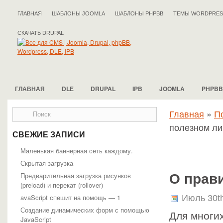
ГЛАВНАЯ
ШАБЛОНЫ JOOMLA
ШАБЛОНЫ PHPBB
ТЕМЫ WORDPRES
СКАЧАТЬ DRUPAL
ГЛАВНАЯ
DLE
DRUPAL
IPB
JOOMLA
PHPBB
Главная
»
П
полезном л
СВЕЖИЕ ЗАПИСИ
Маленькая баннерная сеть каждому.
Скрытая загрузка
Предварительная загрузка рисунков
О прав
(preload) и перекат (rollover)
avaScript спешит на помощь — 1
Июль 30t
Создание динамических форм с помощью
Для многи
JavaScript