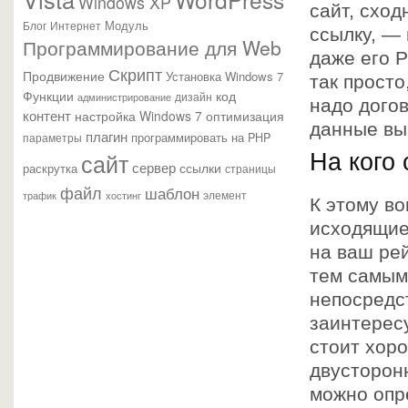
Windows XP
сайт, сход
Модуль
Блог
Интернет
ссылку, — 
Программирование для Web
даже его 
Скрипт
Продвижение
Установка Windows 7
так просто
Функции
код
администрирование
дизайн
надо дого
контент
настройка Windows 7
оптимизация
данные вы
плагин
параметры
программировать на PHP
сайт
На кого
сервер
ссылки
раскрутка
страницы
файл
шаблон
элемент
трафик
хостинг
К этому в
исходящие
на ваш рей
тем самым 
непосредс
заинтересу
стоит хор
двусторонн
можно опре