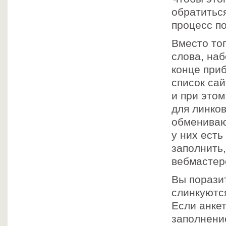
обратиться
процесс по
Вместо то
слова, на
конце приб
список са
и при это
для линков
обменивают
у них есть
заполнить,
вебмастеро
Вы поразит
слинкуются
Если анке
заполнени