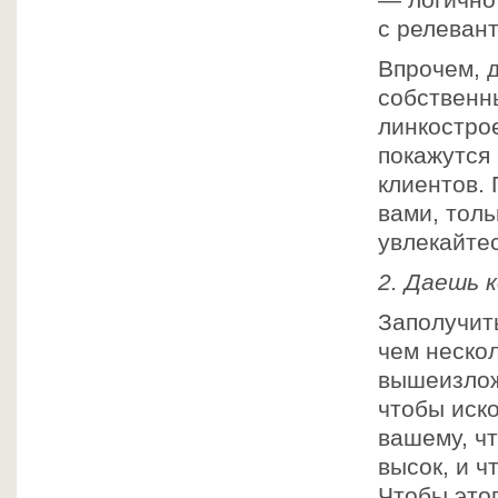
— логично 
с релеван
Впрочем, 
собственн
линкостро
покажутся
клиентов.
вами, толь
увлекайте
2. Даешь 
Заполучит
чем неско
вышеизлож
чтобы иско
вашему, чт
высок, и ч
Чтобы это