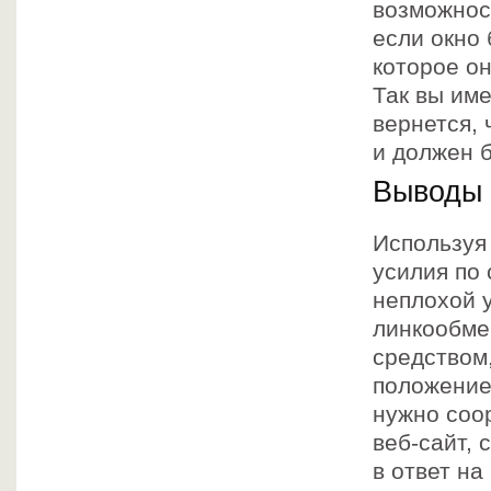
возможнос
если окно 
которое о
Так вы им
вернется,
и должен б
Выводы
Используя
усилия по
неплохой 
линкообмен
средством
положение 
нужно соо
веб-сайт,
в ответ на