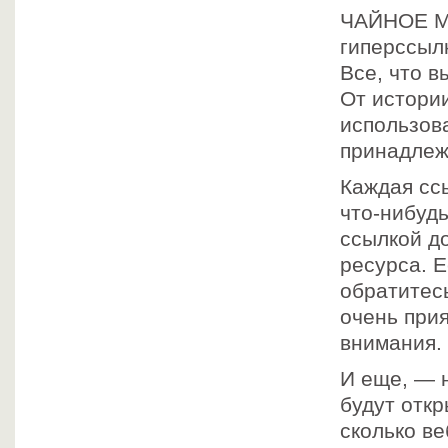
ЧАЙНОЕ МА
гиперссыл
Все, что в
От истори
использов
принадлеж
Каждая сс
что-нибудь
ссылкой д
ресурса. Е
обратитесь
очень прия
внимания.
И еще, — 
будут откр
сколько ве