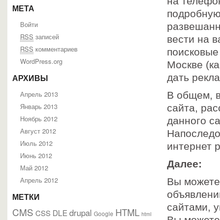
на телефон
МЕТА
подробную
Войти
развешанн
RSS
записей
вести на в
RSS
комментариев
поисковые
WordPress.org
Москве (ка
дать рекла
АРХИВЫ
Апрель 2013
В общем, 
Январь 2013
сайта, ра
Ноябрь 2012
данного са
Август 2012
Напоследо
Июль 2012
интернет р
Июнь 2012
Далее:
Май 2012
Апрель 2012
Вы можете
объявлени
МЕТКИ
сайтами, у
CMS
HTML
drupal
DLE
CSS
Google
html