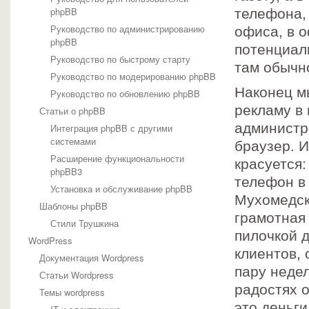
phpBB
телефона,
Руководство по администрированию
офиса, в 
phpBB
потенциаль
Руководство по быстрому старту
там обычно
Руководство по модерированию phpBB
Наконец м
Руководство по обновлению phpBB
рекламу в 
Статьи о phpBB
администр
Интеграция phpBB с другими
системами
браузер. И
Расширение функциональности
красуется:
phpBB3
телефон в
Установка и обслуживание phpBB
Мухомедск 
Шаблоны phpBB
грамотная
Стили Трушкина
пилочкой д
WordPress
клиентов, 
Документация Wordpress
пару неде
Статьи Wordpress
радостях о
Темы wordpress
это деньги