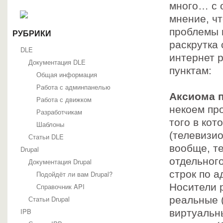
много… с о
Joomla
Статьи о Joomla
мнение, ч
SEO, Поисковая оптимизация и продвижение
проблемы 
Основы Joomla
РУБРИКИ
Руководство по Joomla 1.7
раскрутка 
DLE
Создание сайтов
интернет р
Хаки Joomla
Документация DLE
Шаблоны Joomla
пунктам:
Общая информация
Шаблоны Joomla 1.5
Работа с админпанелью
Шаблоны Joomla 1.7
Аксиома 
Шаблоны Joomla 2.5
Работа с движком
phpBB
некоем про
Разработчикам
phpBBex
того в кот
Документация phpBB
Шаблоны
Глоссарий
(телевизи
Статьи DLE
Отдельные файлы документации
вообще, т
Drupal
Руководство для пользователей phpBB
Руководство по администрированию phpBB
отдельного
Документация Drupal
Руководство по быстрому старту
строк по 
Подойдёт ли вам Drupal?
Руководство по модерированию phpBB
Руководство по обновлению phpBB
Носители 
Справочник API
Статьи о phpBB
Статьи Drupal
реальные (
Интеграция phpBB с другими системами
IPB
виртуальн
Расширение функциональности phpBB3
Установка и обслуживание phpBB