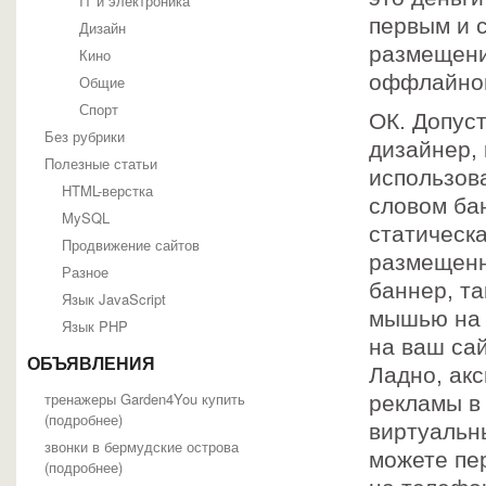
IT и электроника
первым и 
Дизайн
размещени
Кино
оффлайнов
Общие
Спорт
ОК. Допуст
Без рубрики
дизайнер,
Полезные статьи
использов
HTML-верстка
словом ба
MySQL
статическ
Продвижение сайтов
размещенна
Разное
баннер, та
Язык JavaScript
мышью на 
Язык PHP
на ваш сай
ОБЪЯВЛЕНИЯ
Ладно, ак
тренажеры Garden4You купить
рекламы в
(
подробнее
)
виртуальн
звонки в бермудские острова
можете пе
(
подробнее
)