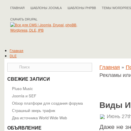
ГЛАВНАЯ
ШАБЛОНЫ JOOMLA
ШАБЛОНЫ PHPBB
ТЕМЫ WORDPRES
СКАЧАТЬ DRUPAL
Главная
DLE
Документация DLE
Главная
»
П
Общая информация
Работа с админпанелью
Рекламы или
Работа с движком
СВЕЖИЕ ЗАПИСИ
Разработчикам
Шаблоны
Pluso Musiс
Статьи DLE
Joomla и SEF
Drupal
Обзор платформ для создания форума
Виды И
Документация Drupal
Подойдёт ли вам Drupal?
Страшный зверь трафик
Справочник API
Июнь 27th
Два источника World Wide Web
Статьи Drupal
IPB
Даже не з
ОБЪЯВЛЕНИЕ
Статьи IPB