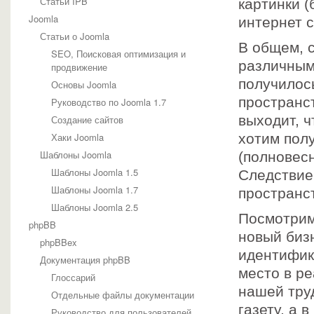
Статьи IPB
картинки (
Шаблоны phpBB
Joomla
интернет с
Стили Трушкина
WordPress
Статьи о Joomla
В общем, с
Документация Wordpress
SEO, Поисковая оптимизация и
Статьи Wordpress
различным
продвижение
Темы wordpress
получилось
Основы Joomla
IT и электроника
Дизайн
пространст
Руководство по Joomla 1.7
Кино
выходит, 
Создание сайтов
Общие
Спорт
Хаки Joomla
хотим пол
Полезные статьи
Шаблоны Joomla
(полновес
HTML-верстка
Шаблоны Joomla 1.5
Следствие
MySQL
Продвижение сайтов
Шаблоны Joomla 1.7
пространст
Разное
Шаблоны Joomla 2.5
Язык JavaScript
Посмотрим
phpBB
Язык PHP
новый биз
phpBBex
идентифик
Документация phpBB
место в р
Глоссарий
нашей тру
Отдельные файлы документации
газету, а 
Руководство для пользователей