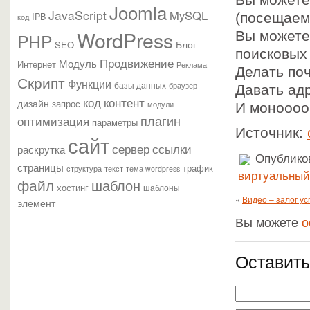
Вы можете
Joomla
JavaScript
MySQL
IPB
(посещаемы
код
WordPress
Вы можете 
PHP
Блог
SEO
поисковых
Продвижение
Модуль
Интернет
Реклама
Делать по
Скрипт
Функции
базы данных
браузер
Давать адр
контент
код
дизайн
запрос
модули
И моноооо
плагин
оптимизация
параметры
Источник:
сайт
сервер
ссылки
раскрутка
Опубликов
страницы
трафик
текст
структура
тема wordpress
виртуальный
файл
шаблон
хостинг
шаблоны
«
Видео – залог ус
элемент
Вы можете
о
Оставить