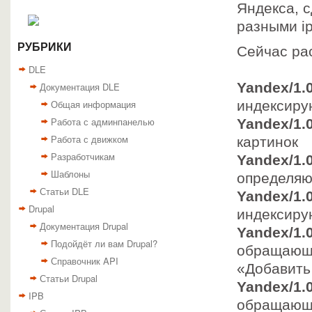
Яндекса, с
разными i
РУБРИКИ
Сейчас рас
DLE
Yandex/1.0
Документация DLE
Общая информация
индексиру
Работа с админпанелью
Yandex/1.0
Работа с движком
картинок
Разработчикам
Yandex/1.0
Шаблоны
определяю
Статьи DLE
Yandex/1.0
Drupal
индексиру
Документация Drupal
Yandex/1.0
Подойдёт ли вам Drupal?
обращающи
Справочник API
«Добавить
Статьи Drupal
Yandex/1.
IPB
обращающи