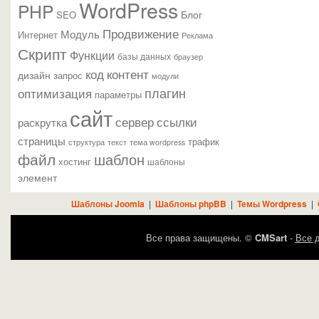
WordPress
PHP
Блог
SEO
Продвижение
Модуль
Интернет
Реклама
Скрипт
Функции
базы данных
браузер
контент
код
дизайн
запрос
модули
плагин
оптимизация
параметры
сайт
сервер
ссылки
раскрутка
страницы
трафик
текст
структура
тема wordpress
файл
шаблон
хостинг
шаблоны
элемент
Шаблоны Joomla
|
Шаблоны phpBB
|
Темы Wordpress
|
Все права защищены. ©
CMSart
-
Все д