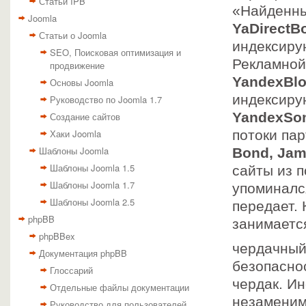
Статьи IPB
«Найденны
Joomla
YaDirectBo
Статьи о Joomla
индексиру
SEO, Поисковая оптимизация и
Рекламной
продвижение
YandexBlo
Основы Joomla
индексиру
Руководство по Joomla 1.7
YandexSom
Создание сайтов
Хаки Joomla
потоки па
Шаблоны Joomla
Bond, Jam
Шаблоны Joomla 1.5
сайты из 
Шаблоны Joomla 1.7
упоминался
Шаблоны Joomla 2.5
передает. 
phpBB
занимается
phpBBex
чердачный
Документация phpBB
безопаснос
Глоссарий
чердак. И
Отдельные файлы документации
незаменима
Руководство для пользователей