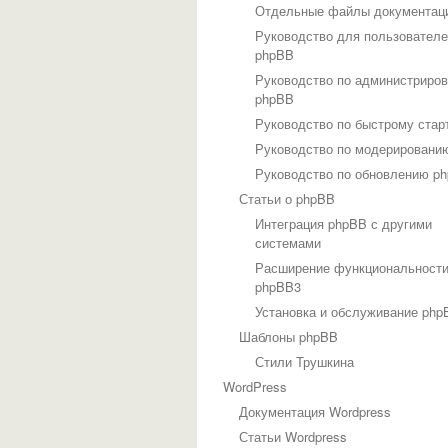
Отдельные файлы документац
Руководство для пользовател
phpBB
Руководство по администриро
phpBB
Руководство по быстрому стар
Руководство по модерировани
Руководство по обновлению p
Статьи о phpBB
Интеграция phpBB с другими
системами
Расширение функциональност
phpBB3
Установка и обслуживание php
Шаблоны phpBB
Стили Трушкина
WordPress
Документация Wordpress
Статьи Wordpress