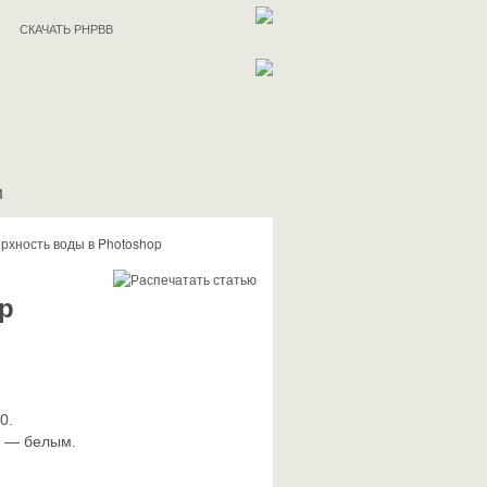
СКАЧАТЬ PHPBB
И
рхность воды в Photoshop
p
0.
о — белым.