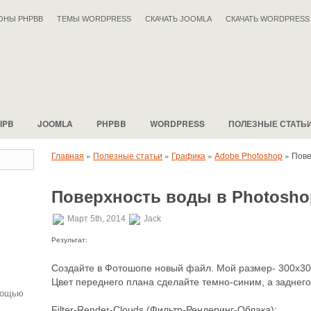
ОНЫ PHPBB
ТЕМЫ WORDPRESS
СКАЧАТЬ JOOMLA
СКАЧАТЬ WORDPRESS
IPB
JOOMLA
PHPBB
WORDPRESS
ПОЛЕЗНЫЕ СТАТЬ
Главная
»
Полезные статьи
»
Графика
»
Adobe Photoshop
»
Пове
Поверхность воды в Photosho
.
Март 5th, 2014
Jack
Результат:
Создайте в Фотошопе новый файл. Мой размер- 300х30
Цвет переднего плана сделайте темно-синим, а заднег
мощью
Filter-Render-Clouds (Фильтр-Рендеринг-Облака):