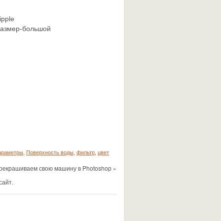
ipple
 размер-большой
араметры
,
Поверхность воды
,
фильтр
,
цвет
рекрашиваем свою машину в Photoshop »
сайт.