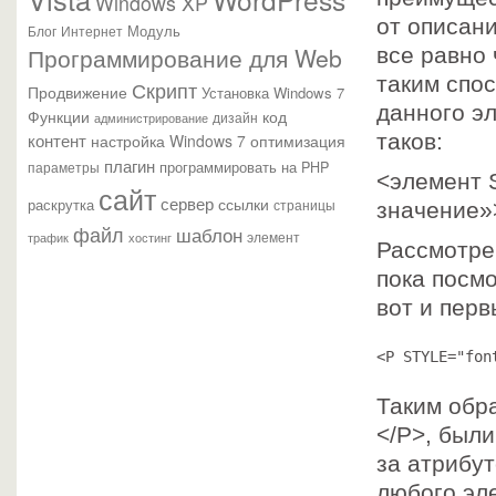
Windows XP
от описан
Модуль
Блог
Интернет
Программирование для Web
все равно 
таким спо
Скрипт
Продвижение
Установка Windows 7
данного э
Функции
код
администрирование
дизайн
контент
таков:
настройка Windows 7
оптимизация
плагин
параметры
программировать на PHP
<элемент 
сайт
сервер
ссылки
раскрутка
страницы
значение»
файл
шаблон
элемент
трафик
хостинг
Рассмотре
пока посм
вот и перв
<P STYLE="fon
Таким обра
</P>, был
за атрибу
любого эл