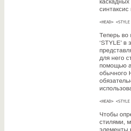
каскадных
синтаксис 
<HEAD> <STYLE
Теперь во
‘STYLE’ в 
представл
для него с
помощью а
обычного 
обязатель
использов
<HEAD> <STYLE
Чтобы опр
стилями, м
элементы н