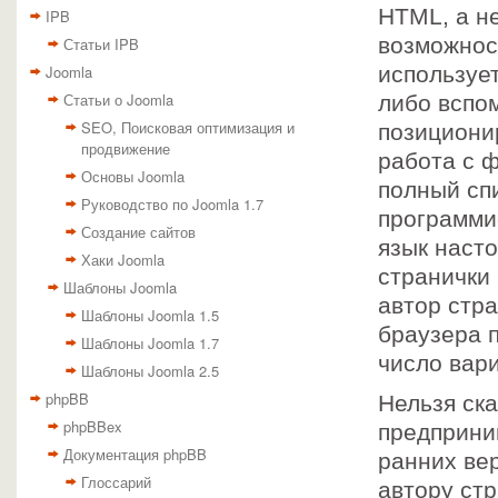
HTML, а н
IPB
возможност
Статьи IPB
Joomla
использует
Статьи о Joomla
либо вспом
SEO, Поисковая оптимизация и
позициони
продвижение
работа с 
Основы Joomla
полный спи
Руководство по Joomla 1.7
программи
Создание сайтов
язык наст
Хаки Joomla
странички 
Шаблоны Joomla
автор стр
Шаблоны Joomla 1.5
браузера 
Шаблоны Joomla 1.7
число вар
Шаблоны Joomla 2.5
phpBB
Нельзя ска
phpBBex
предприни
Документация phpBB
ранних ве
Глоссарий
автору ст