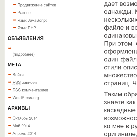
дает возм
Продвижение сайтов
однажды. 
Разное
нескольких
Язык JavaScript
файле и в
Язык PHP
одинаковы
ОБЪЯВЛЕНИЯ
При этом, 
оформлени
(
подробнее
)
один файл
МЕТА
стили опис
Войти
множество
RSS
записей
страниц. Ч
RSS
комментариев
Таким обр
WordPress.org
знаете как
АРХИВЫ
каскадные
возможнос
Октябрь 2014
ко мне в 
Май 2014
Апрель 2014
оригинале,