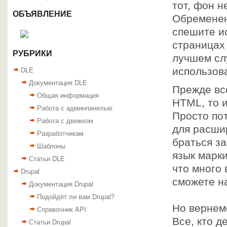
тот, фон не
ОБЪЯВЛЕНИЕ
Обременен
спешите ис
страницах 
РУБРИКИ
лучшем сл
DLE
использов
Документация DLE
Прежде все
Общая информация
HTML, то и
Работа с админпанелью
Просто по
Работа с движком
для расши
Разработчикам
браться за
Шаблоны
язык марки
Статьи DLE
что много 
Drupal
сможете н
Документация Drupal
Подойдёт ли вам Drupal?
Но вернем
Справочник API
Все, кто д
Статьи Drupal