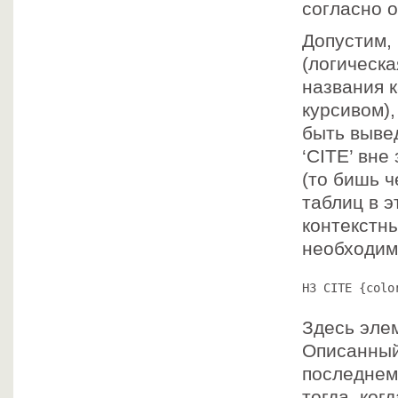
согласно 
Допустим, 
(логическа
названия к
курсивом),
быть выве
‘CITE’ вне
(то бишь ч
таблиц в 
контекстн
необходимо
H3 CITE {colo
Здесь элем
Описанный 
последнему
тогда, ког