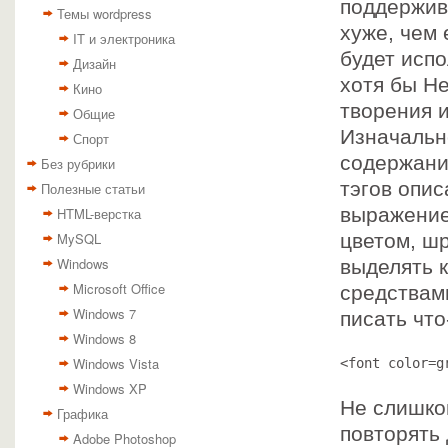
поддержив
Темы wordpress
хуже, чем 
IT и электроника
будет исп
Дизайн
хотя бы Н
Кино
творения и
Общие
Изначальн
Спорт
содержани
Без рубрики
тэгов опи
Полезные статьи
выражение
HTML-верстка
MySQL
цветом, шр
Windows
выделять к
Microsoft Office
средствам
Windows 7
писать что
Windows 8
Windows Vista
<font color=g
Windows XP
Не слишком
Графика
повторять 
Adobe Photoshop