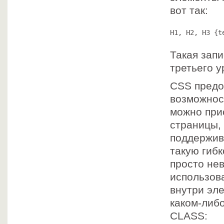
вот так:
H1, H2, H3 {t
Такая запи
третьего 
CSS предо
возможнос
можно при
страницы, 
поддержив
такую гибк
просто нев
использов
внутри эле
каком-либ
CLASS: