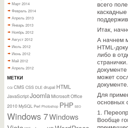
Март 2014
всего пол
Февраль 2014
каскадные 
Апрель 2013
поддержива
Январь 2013
Итак, начн
Ноябрь 2012
Август 2012
А начнем м
Июль 2012
HTML-доку
Июнь 2012
либо в отд
Май 2012
странички.
Апрель 2012
документе 
может сос
МЕТКИ
документе
HTML
CMS
CSS
drupal
DLE
CGI
Joomla
Для приме
JavaScript
Microsoft Office
основных 
PHP
2010
MySQL
Perl
Photoshop
SEO
1. Переоп
Windows 7
Windows
Вообще гов
Vista
WordPress
преимущес