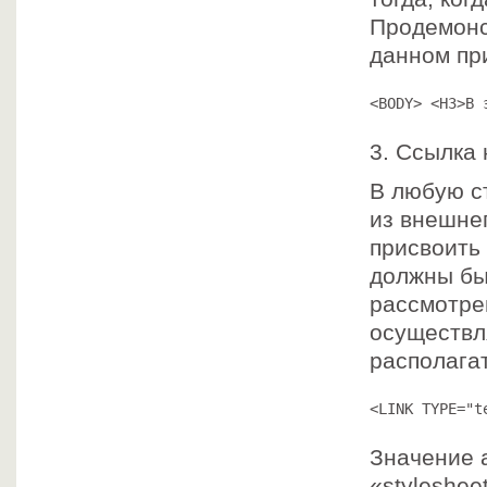
Продемонс
данном пр
<BODY> <H3>В 
3. Ссылка
В любую с
из внешне
присвоить
должны бы
рассмотре
осуществл
располагат
<LINK TYPE="t
Значение 
«styleshee