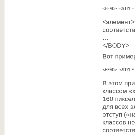
<HEAD> <STYLE
<элемент>
соответст
…
</BODY>
Вот приме
<HEAD> <STYLE
В этом пр
классом «
160 пиксел
для всех 
отступ («н
классов н
соответст