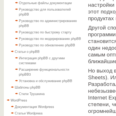
Отдельные файлы документации
настройки
Руководство для пользователей
этот подх
phpBB
продуктах 
Руководство по администрированию
phpBB
Другой сп
Руководство по быстрому старту
программир
Руководство по модерированию phpBB
становитс
Руководство по обновлению phpBB
один недос
Статьи о phpBB
самым опт
Интеграция phpBB с другими
ближайшие
системами
Расширение функциональности
Но выход в
phpBB3
Sheets). И
Установка и обслуживание phpBB
Разработа
Шаблоны phpBB
небезызвес
Стили Трушкина
Internet E
WordPress
степени, ч
Документация Wordpress
огромнейши
Статьи Wordpress