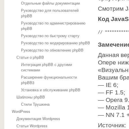
Отдельные файлы документации
Смотрим J
Руководство для пользователей
phpBB
Код JavaS
Руководство по администрированию
phpBB
// **********
Руководство по быстрому старту
Руководство по модерированию phpBB
Замечени
Руководство по обновлению phpBB
Данная ве
Статьи о phpBB
Опере ниж
Интеграция phpBB с другими
«Визуальн
системами
Вашим бра
Расширение функциональности
phpBB3
— IE 6;
Установка и обслуживание phpBB
— FF 1.5;
Шаблоны phpBB
— Opera 9.
Стили Трушкина
— Mozilla 1
WordPress
— NN 7.1 +
Документация Wordpress
Источник: 
Статьи Wordpress