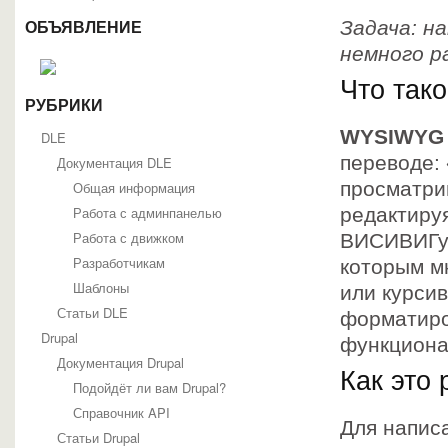
Задача: н
ОБЪЯВЛЕНИЕ
немного р
Что та
РУБРИКИ
WYSIWYG
DLE
переводе: 
Документация DLE
просматри
Общая информация
Работа с админпанелью
редактиру
Работа с движком
ВИСИВИГу 
Разработчикам
которым м
Шаблоны
или курсив
Статьи DLE
форматиро
Drupal
функциона
Документация Drupal
Как это 
Подойдёт ли вам Drupal?
Справочник API
Для напис
Статьи Drupal