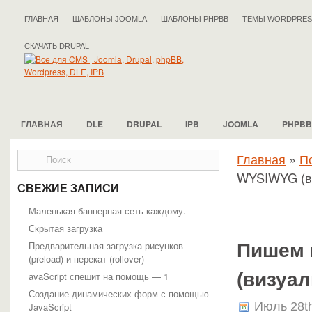
ГЛАВНАЯ
ШАБЛОНЫ JOOMLA
ШАБЛОНЫ PHPBB
ТЕМЫ WORDPRES
СКАЧАТЬ DRUPAL
ГЛАВНАЯ
DLE
DRUPAL
IPB
JOOMLA
PHPBB
Главная
»
П
WYSIWYG (ви
СВЕЖИЕ ЗАПИСИ
Маленькая баннерная сеть каждому.
Скрытая загрузка
Предварительная загрузка рисунков
Пишем 
(preload) и перекат (rollover)
(визуал
avaScript спешит на помощь — 1
Создание динамических форм с помощью
Июль 28t
JavaScript