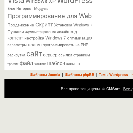
Windows XP
Модуль
Блог
Интернет
Программирование для Web
Скрипт
Продвижение
Установка Windows 7
Функции
код
администрирование
дизайн
контент
настройка Windows 7
оптимизация
плагин
параметры
программировать на PHP
сайт
сервер
ссылки
раскрутка
страницы
файл
шаблон
элемент
трафик
хостинг
Шаблоны Joomla
|
Шаблоны phpBB
|
Темы Wordpress
|
Все права защищены. ©
CMSart
-
Все д