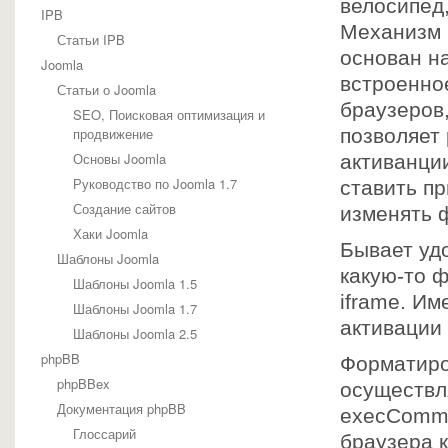
велосипед
IPB
Механизм 
Статьи IPB
основан н
Joomla
встроенное
Статьи о Joomla
браузеров,
SEO, Поисковая оптимизация и
продвижение
позволяет
Основы Joomla
активанци
Руководство по Joomla 1.7
ставить пр
Создание сайтов
изменять 
Хаки Joomla
Бывает удо
Шаблоны Joomla
какую-то ф
Шаблоны Joomla 1.5
iframe. Им
Шаблоны Joomla 1.7
активации
Шаблоны Joomla 2.5
phpBB
Форматиро
phpBBex
осуществл
Документация phpBB
execComma
Глоссарий
браузера к