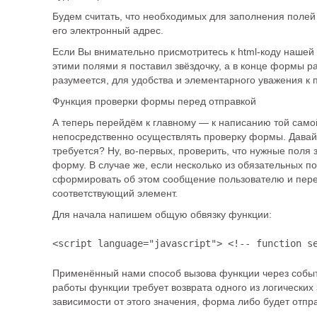
Будем считать, что необходимых для заполнения полей 
его электронный адрес.
Если Вы внимательно присмотритесь к html-коду нашей 
этими полями я поставил звёздочку, а в конце формы ра
разумеется, для удобства и элементарного уважения к 
Функция проверки формы перед отправкой
А теперь перейдём к главному — к написанию той само
непосредственно осуществлять проверку формы. Давайт
требуется? Ну, во-первых, проверить, что нужные поля
форму. В случае же, если несколько из обязательных п
сформировать об этом сообщение пользователю и пере
соответствующий элемент.
Для начала напишем общую обвязку функции:
<script language="javascript"> <!-- function s
Применённый нами способ вызова функции через событи
работы функции требует возврата одного из логических зн
зависимости от этого значения, форма либо будет отпра