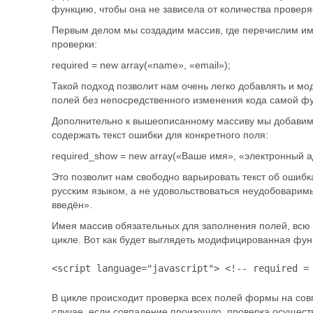
функцию, чтобы она не зависела от количества провер
Первым делом мы создадим массив, где перечислим им
проверки:
required = new array(«name», «email»);
Такой подход позволит нам очень легко добавлять и м
полей без непосредственного изменения кода самой фу
Дополнительно к вышеописанному массиву мы добавим 
содержать текст ошибки для конкретного поля:
required_show = new array(«Ваше имя», «электронный а
Это позволит нам свободно варьировать текст об ошибк
русским языком, а не удовольствоваться неудобовари
введён».
Имея массив обязательных для заполнения полей, всю
цикле. Вот как будет выглядеть модифицированная фун
<script language="javascript"> <!-- required =
В цикле происходит проверка всех полей формы на сов
случае, если совпадение произошло, проверка осуществ