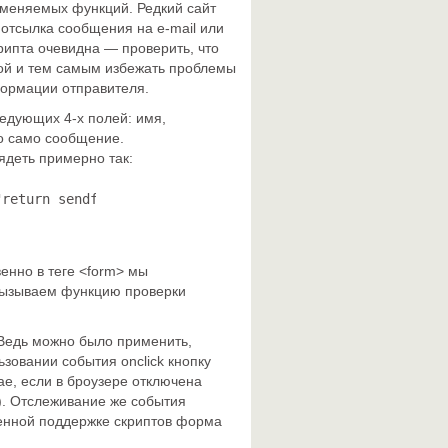
именяемых функций. Редкий сайт
 отсылка сообщения на e-mail или
рипта очевидна — проверить, что
кой и тем самым избежать проблемы
формации отправителя.
ледующих 4-х полей: имя,
о само сообщение.
ядеть примерно так:
"return sendform();"> Ваше имя: *<input type="text" name
енно в теге <form> мы
 вызываем функцию проверки
Ведь можно было применить,
зовании события onclick кнопку
ае, если в броузере отключена
!). Отслеживание же события
юченной поддержке скриптов форма