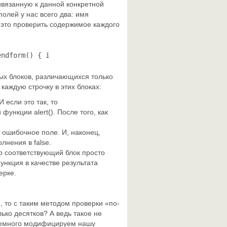
вязанную к данной конкретной
олей у нас всего два: имя
 это проверить содержимое каждого
endform() { if (document.forms[0].name.value == "") { al
ных блоков, различающихся только
аждую строчку в этих блоках:
 если это так, то
нкции alert(). После того, как
 ошибочное поле. И, наконец,
лнения в false.
о соответствующий блок просто
ункция в качестве результата
ерке.
, то с таким методом проверки «по-
ько десятков? А ведь такое не
 немного модифицируем нашу