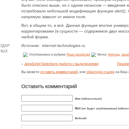
было описано выше, но с одним нюансом — введение 
потребовало небольшой модификации функции alert(), т
напрямую зависит от имени поля.
Вот, в общем-то, и всё. Данная функция вполне униве
корректировками (в сущности — содержимое двух масси
любой форме.
НОДАР
Источник: internet-technologies.ru
ЬНЫХ
Опубликовано в рубрике
Язык JavaScript
Метки:
html код
,
JavaS
«
JavaScript Selections (работа с выделениями)
Пишем 
Вы можете
оставить комментарий
, или
обратную ссылку
на Ваш 
Оставить комментарий
Имя (обязательно)
Mail (не будет опубликовано) (обяза
Вебсайт