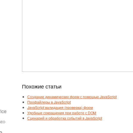
Похожие статьи
Создание динамических форм с помощью JavaScript
Профайлеры в JavaScript
JavaScript валидация (проверка) форм
fice
Удобные сокращения при работе с DOM
Сценарий и обработка событий в JavaScript
SEO
s