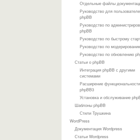
Отдельные файлы документац
Руководство для пользовател
phpBB
Руководство по администриро
phpBB
Руководство по быстрому стар
Руководство по модерировани
Руководство по обновлению p
Статьи о phpBB
Интеграция phpBB с другими
системами
Расширение функциональност
phpBB3
Установка и обслуживание php
Шаблоны phpBB
Стили Трушкина
WordPress
Документация Wordpress
Статьи Wordpress