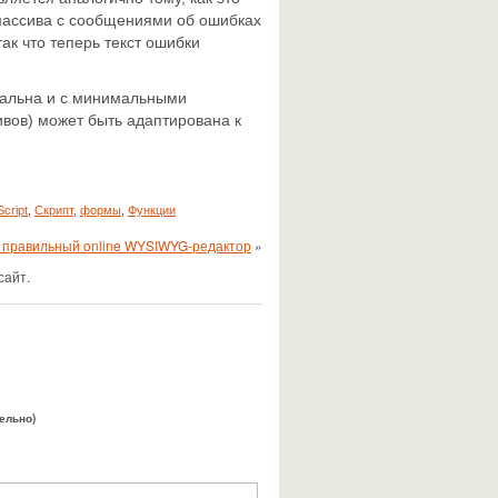
массива с сообщениями об ошибках
ак что теперь текст ошибки
рсальна и с минимальными
вов) может быть адаптирована к
cript
,
Скрипт
,
формы
,
Функции
правильный online WYSIWYG-редактор
»
сайт.
тельно)