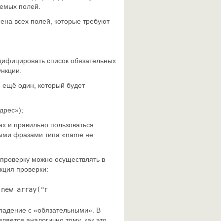
яемых полей.
ена всех полей, которые требуют
одифицировать список обязательных
нкции.
ещё один, который будет
дрес»);
ах и правильно пользоваться
мыми фразами типа «name не
 проверку можно осуществлять в
кция проверки:
 new array("name", "email"); required_show = new array("
падение с «обязательными». В
ляется аналогично тому, как это