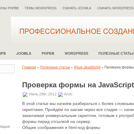
ОНЫ PHPBB
ТЕМЫ WORDPRESS
СКАЧАТЬ JOOMLA
СКАЧАТЬ WORDPRESS
IPB
JOOMLA
PHPBB
WORDPRESS
ПОЛЕЗНЫЕ СТАТЬ
Главная
»
Полезные статьи
»
Язык JavaScript
»
Проверка формы 
Проверка формы на JavaScript
.
Июль 28th, 2012
Archi
В этой статье мы начнём разбираться с более сложны
скриптами. Пройдём по шагам через все стадии — начин
заканчивая универсальным скриптом, готовым к употре
формы перед отсылкой на сервер.
мощью
Общие соображения и html-код формы