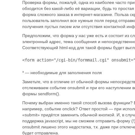
Проверка формы, пожалуй, одна из наиболее часто пр
обходится без какой-либо её вариации, будь то простая
форма сложного заказа в интернет-магазине. Польза ск
пользователь заполнил все нужные поля перед отправ
получения пустых писем или отсутствия контактной ин
Предположим, что форма у нас уже есть и состоит из с
электронный адрес, тема сообщения и непосредственн
Соответствующий html-код для такой формы будет выгл
<form action="/cgi-bin/formmail.cgi" onsubmit=
* — необходимые для заполнения поля
Заметьте, что в отличие от обычной формы непосредств
отслеживаем событие onsubmit и при его наступлении
формы sendform().
Почему выбран именно такой способ вызова функции? 
например, событие onclick? Ответ простой — при исполь
«submit» придётся заменить обычной кнопкой. И, в случ
поддержка javascript, мы не сможем отправить форму (
onsubmit лишено этого недостатка, т.к. даже при откл
будет отправлена.