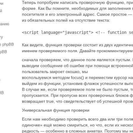
Теперь попробуем написать проверочную функцию, при
ии
форме. Как Вы помните, необходимых для заполнения п
ей
посетителя и его электронный адрес. Самое простое —
из обязательных полей на отсутствие текста:
ванию
<script language="javascript"> <!-- function s
ту
ю phpBB
Как видите, функция проверки состоит из двух идентич
именем проверяемого поля. Давайте прокомментируем к
hpBB
сначала проверяем, что данное поле является пустым. И
выводим сообщение об ошибке при помощи встроенной фу
пользователь закроет окошко, мы
воспользуемся методом focus() и переместим курсор на
и
выйдем из функции, установив флажок успешности выпо
В случае же, если проверяемое поле не было пустым, т
BB
пропускается. При пропуске всех проверочных блоков ф
возвращает true, что свидетельствует об успешной пров
Универсальная функция проверки
Если нам необходимо проверить всего два или три поля
одиночке» ещё можно смириться, но что, если их нескол
редкость — особенно в сложных анкетах. Поэтому мы