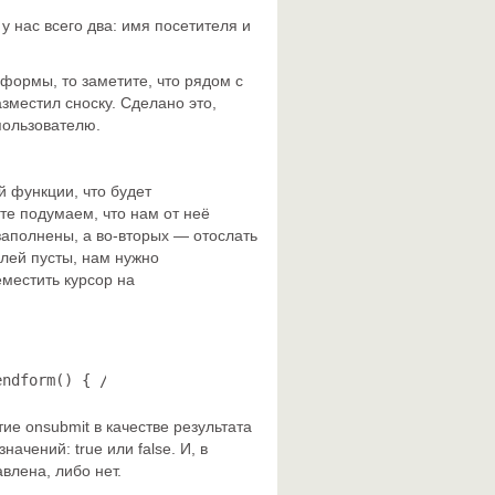
у нас всего два: имя посетителя и
формы, то заметите, что рядом с
зместил сноску. Сделано это,
пользователю.
й функции, что будет
е подумаем, что нам от неё
 заполнены, а во-вторых — отослать
олей пусты, нам нужно
местить курсор на
endform() { // Здесь мы разместим код функции return tru
е onsubmit в качестве результата
ачений: true или false. И, в
влена, либо нет.