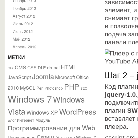
Январь 2013
зависимос
Ноябрь 2012
элемент, 
Август 2012
снимает гр
Июль 2012
и позволяе
Июнь 2012
подача зап
Май 2012
панели пл
Апрель 2012
МЕТКИ
HTML
CMS
CSS
drupal
DLE
CGI
Шаг 2 – 
Joomla
JavaScript
Microsoft Office
PHP
Код плаги
2010
MySQL
Perl
Photoshop
SEO
jquery-1.0.
Windows 7
Windows
подключит
Vista
WordPress
плагин
SW
Windows XP
вставляет 
Модуль
Блог
Интернет
Программирование для Web
плеера.
Скрипт
Продвижение
<script
src
Установка Windows 7