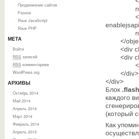
<para
Продвижение сайтов
nam
Разное
<para
Язык JavaScript
enablejsap
Язык PHP
nam
МЕТА
</obje
<div
c
Войти
RSS
записей
<div
c
RSS
комментариев
<
WordPress.org
</div>
</div>
АРХИВЫ
Блок
.flas
Октябрь 2014
каждого ви
Май 2014
сгенериро
Апрель 2014
(который с
Март 2014
Февраль 2014
Как упомин
Апрель 2013
осуществл