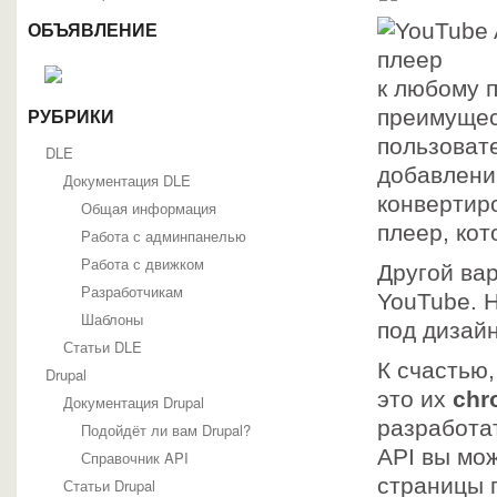
ОБЪЯВЛЕНИЕ
к любому 
преимущес
РУБРИКИ
пользоват
DLE
добавлени
Документация DLE
конвертиро
Общая информация
плеер, ко
Работа с админпанелью
Работа с движком
Другой вар
Разработчикам
YouTube. Н
Шаблоны
под дизайн
Статьи DLE
К счастью
Drupal
это их
chr
Документация Drupal
разработа
Подойдёт ли вам Drupal?
API вы мо
Справочник API
страницы 
Статьи Drupal