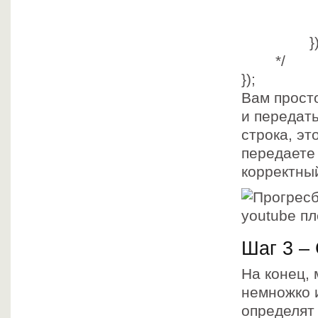
wi
prog
})
*/
});
Вам прост
и передат
строка, эт
передаете 
корректны
Шаг 3 –
На конец, 
немножко 
определят