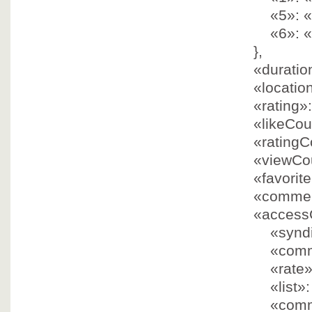
«5»
:
«
«6»
:
«
},
«duratio
«locatio
«rating»
«likeCou
«ratingC
«viewCo
«favorit
«comme
«access
«synd
«comm
«rate
«list»
«com