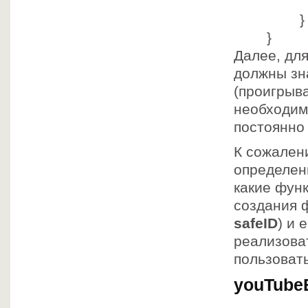
}
}
Далее, дл
должны зна
(проигрыва
необходимо
постоянно 
К сожалени
определен
какие фун
создания 
safeID
) и 
реализоват
пользовать
youTubeE