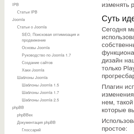
изменять 
IPB
Статьи IPB
Суть ид
Joomla
Статьи о Joomla
Сегодня мы
SEO, Поисковая оптимизация и
использов
продвижение
собственн
Основы Joomla
функциона
Руководство по Joomla 1.7
дизайн на
Создание сайтов
только Pla
Хаки Joomla
прогресба
Шаблоны Joomla
Шаблоны Joomla 1.5
Плагин исп
Шаблоны Joomla 1.7
изменения
Шаблоны Joomla 2.5
нем, такой
phpBB
которые в
phpBBex
Использов
Документация phpBB
простое:
Глоссарий