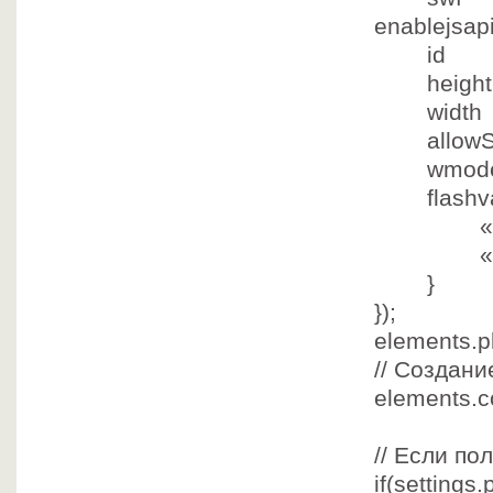
enablejsap
i
height 
width :
allowScr
wmo
flashv
«
«
}
});
elements.pl
// Создан
elements.co
.appen
// Если по
if
(settings.