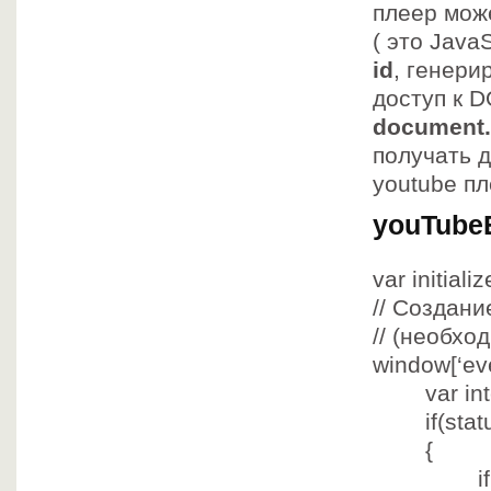
плеер мож
( это Java
id
, генери
доступ к 
document.g
получать 
youtube пле
youTubeE
var
initiali
// Создани
// (необхо
window[
‘ev
var
int
if
(st
{
if