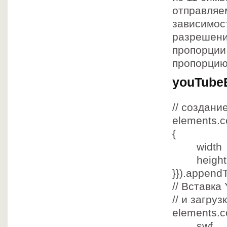
отправляе
зависимос
разрешени
пропорции
пропорцию
youTubeE
// создани
elements.c
{
width : 
height :
}}).appendT
// Вставка
// и загру
elements.co
sw