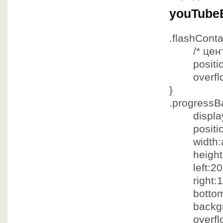
youTubeE
.flashConta
/* це
position:
overflow
}
.progressB
display
position
width:a
height:
left:20
right:10
bottom:
backgrou
overflow