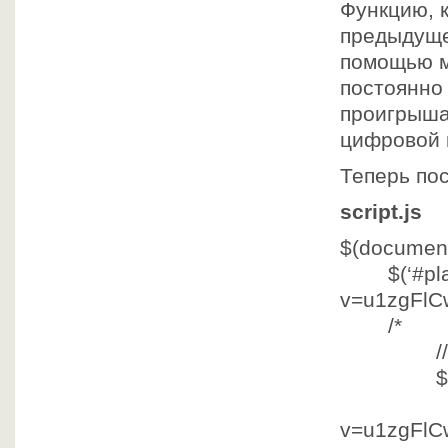
Функцию, 
предыдущей
помощью 
постоянно
проигрыша,
цифровой 
Теперь пос
script.js
$(document
$(
‘#pl
v=u1zgFlC
/*
/
$
vi
v=u1zgFlC