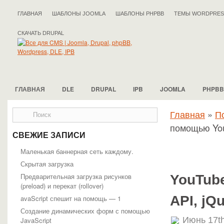
ГЛАВНАЯ
ШАБЛОНЫ JOOMLA
ШАБЛОНЫ PHPBB
ТЕМЫ WORDPRES
СКАЧАТЬ DRUPAL
ГЛАВНАЯ
DLE
DRUPAL
IPB
JOOMLA
PHPBB
Главная
»
П
помощью You
СВЕЖИЕ ЗАПИСИ
Маленькая баннерная сеть каждому.
Скрытая загрузка
Предварительная загрузка рисунков
YouTub
(preload) и перекат (rollover)
API, jQ
avaScript спешит на помощь — 1
Создание динамических форм с помощью
Июнь 17th
JavaScript