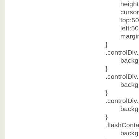
height:
cursor:p
top:50
left:50
margin:-6
}
.controlDiv.
backgrou
}
.controlDiv
backgrou
}
.controlDiv
backgrou
}
.flashConta
backgroun