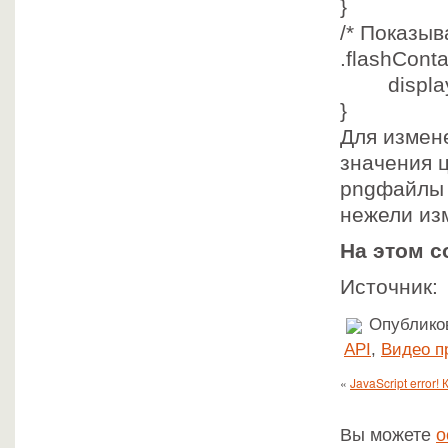
}
/* Показыв
.flashConta
display:
}
Для измен
значения 
pngфайлы (
нежели из
На этом с
Источник
Опубликов
API
,
Видео п
«
JavaScript error!
Вы можете
о