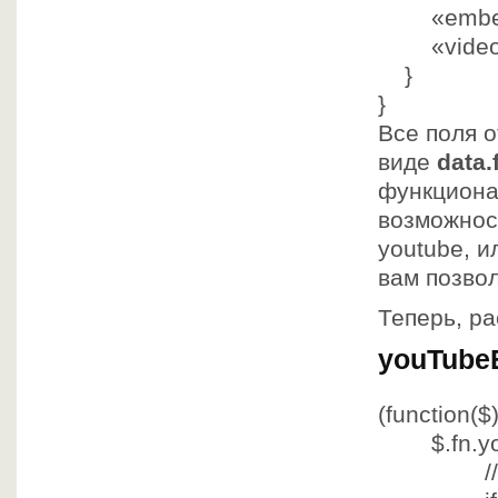
«emb
«vide
}
}
Все поля о
виде
data.
функциона
возможнос
youtube, и
вам позво
Теперь, р
youTubeE
(
function
($)
$.fn.yo
/