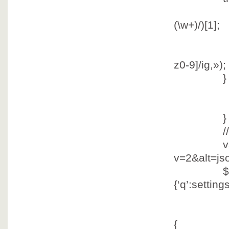
settings
(\w+)/)[1];
settings
z0-9]/ig,
»
);
}
/
v
v=2&alt=js
$.get(
{
‘q’
:setting
{