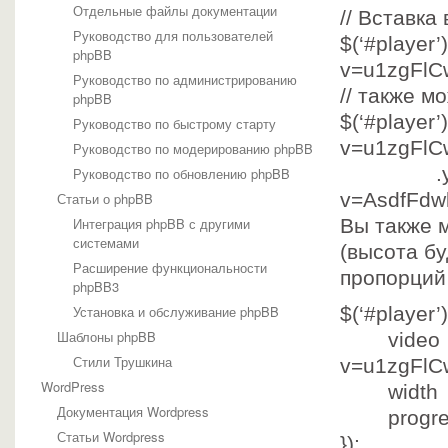
Отдельные файлы документации
// Вставка 
Руководство для пользователей
$(
‘#player’
phpBB
v=u1zgFlC
Руководство по администрированию
// также м
phpBB
$(
‘#player’
Руководство по быстрому старту
v=u1zgFlC
Руководство по модерированию phpBB
.youT
Руководство по обновлению phpBB
v=AsdfFdw
Статьи о phpBB
Интеграция phpBB с другими
Вы также 
системами
(высота б
Расширение функциональности
пропорций 
phpBB3
Установка и обслуживание phpBB
$(
‘#player’
Шаблоны phpBB
vi
Стили Трушкина
v=u1zgFlC
WordPress
wid
Документация Wordpress
progre
Статьи Wordpress
});