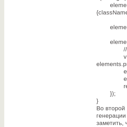
element
{classNam
.appe
element
.appe
elements.
/
v
elements.pr
elements
elements.
r
});
}
Во второй
генерации 
заметить, 