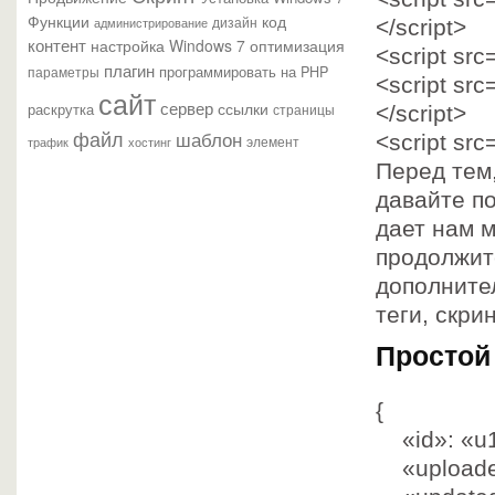
Функции
код
администрирование
дизайн
</script>
контент
настройка Windows 7
оптимизация
<script
src
плагин
параметры
программировать на PHP
<script
src
сайт
сервер
ссылки
раскрутка
страницы
</script>
файл
шаблон
<script
src
элемент
трафик
хостинг
Перед тем,
давайте по
дает нам 
продолжите
дополнител
теги, скри
Просто
{
«id»
:
«u
«upload