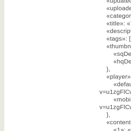
«update
«upload
«catego
«title»
:
«
«descrip
«tags»
: [
«thumbn
«sqDe
«hqDe
},
«player»
«defau
v=u1zgFl
«mobi
v=u1zgFl
},
«conten
«1»
:
«