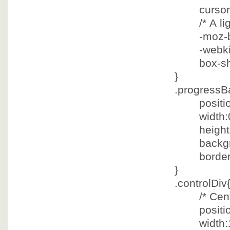
cursor:p
/* A l
-moz-box-
-webkit-bo
box-shado
}
.progressB
position
width:0
height:
backgroun
border-ri
}
.controlDiv
/* Cen
position
width:1