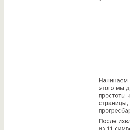
data =
settin
settin
settings.
Начинаем с
этого мы 
простоты ч
страницы, 
прогресба
После изв
из 11 симв