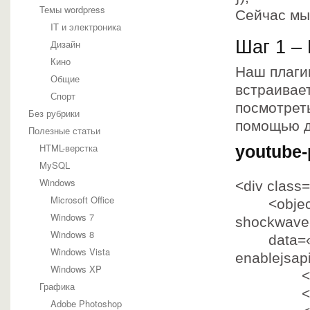
Темы wordpress
Сейчас мы
IT и электроника
Шаг 1 –
Дизайн
Кино
Наш плаги
Общие
встраивае
Спорт
посмотрет
Без рубрики
помощью д
Полезные статьи
HTML-верстка
youtube-
MySQL
Windows
<div
class=
Microsoft Office
<object 
Windows 7
shockwave-
Windows 8
data=
Windows Vista
enablejsap
Windows XP
Графика
Adobe Photoshop