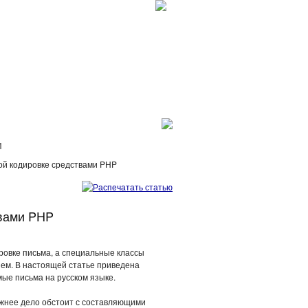
И
кой кодировке средствами PHP
твами PHP
ровке письма, а специальные классы
ем. В настоящей статье приведена
ые письма на русском языке.
ожнее дело обстоит с составляющими