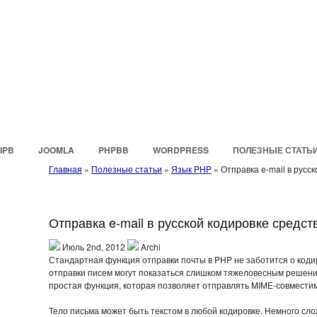
IPB
JOOMLA
PHPBB
WORDPRESS
ПОЛЕЗНЫЕ СТАТЬ
Главная
»
Полезные статьи
»
Язык PHP
»
Отправка e-mail в русс
Отправка e-mail в русской кодировке средс
Июль 2nd, 2012
Archi
Стандартная функция отправки почты в PHP не заботится о коди
отправки писем могут показаться слишком тяжеловесным решени
простая функция, которая позволяет отправлять MIME-совместим
Тело письма может быть текстом в любой кодировке. Немного сл