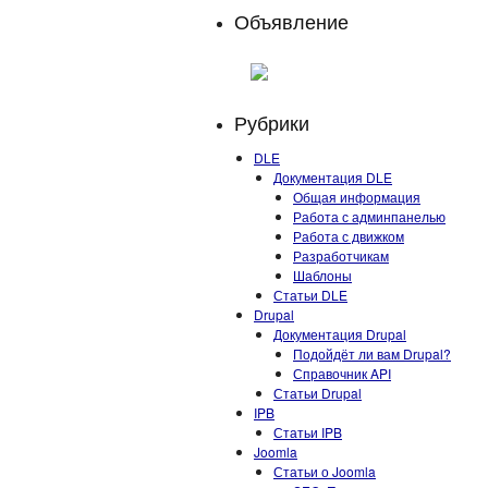
Объявление
Рубрики
DLE
Документация DLE
Общая информация
Работа с админпанелью
Работа с движком
Разработчикам
Шаблоны
Статьи DLE
Drupal
Документация Drupal
Подойдёт ли вам Drupal?
Справочник API
Статьи Drupal
IPB
Статьи IPB
Joomla
Статьи о Joomla