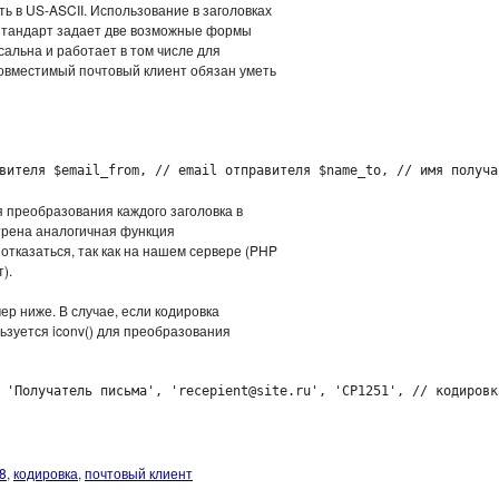
ыть в US-ASCII. Использование в заголовках
 Стандарт задает две возможные формы
альна и работает в том числе для
совместимый почтовый клиент обязан уметь
вителя $email_from, // email отправителя $name_to, // имя получа
преобразования каждого заголовка в
трена аналогичная функция
тказаться, так как на нашем сервере (PHP
).
р ниже. В случае, если кодировка
ьзуется iconv() для преобразования
 'Получатель письма', 'recepient@site.ru', 'CP1251', // кодировк
8
,
кодировка
,
почтовый клиент