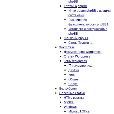
phpBB
Статьи о phpBB
Интеграция phpBB с другими
системами
Расширение
функциональности phpBB3
Установка и обслуживание
phpBB
Шаблоны phpBB
Стили Трушкина
WordPress
Документация Wordpress
Статьи Wordpress
Темы wordpress
IT и электроника
Дизайн
Кино
Общие
Спорт
Без рубрики
Полезные статьи
HTML-верстка
MySQL
Windows
Microsoft Office