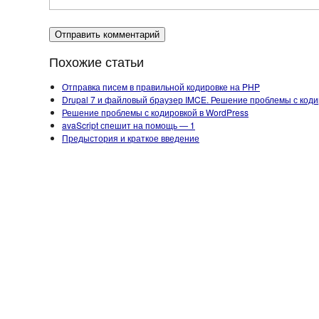
Похожие статьи
Отправка писем в правильной кодировке на PHP
Drupal 7 и файловый браузер IMCE. Решение проблемы с коди
Решение проблемы с кодировкой в WordPress
avaScript спешит на помощь — 1
Предыстория и краткое введение