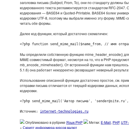
заголовка письма (Subject, From, To), они по стандарту должны б
кодированного текста регламентируется стандартом RFC-2047.
кодирования — BASE64 и Quoted-Printable. BASE64 более универс
кодировки UTF-8, поэтому мы выбрали именно эту форму. MIME-
читать обе формы.
Далее код функции, который достаточно схематичен:
<?php function send_mime_mail($name_from, // имя отпра
Мы определили собственную функцию mime_header_encode() для 
MIME-совместимый формат, несмотря на то, что в PHP предусмо
mb_encode_mimeheader(). От встроенной функции нам пришлось о
5.1.6) она работает некорректно (возвращает неверный результат
Использование описанной функции достаточно простое, см. приме
отправки письма отличается от текущей кодировки данных, испол
кодировки.
<?php send_mime_mail('Автор письма', 'sender@site.ru',
Источник: 
internet-technologies.ru
Опубликовано в рубрике
Язык PHP
Метки:
E-Mail
,
PHP
,
UTF-
«
Скрипт информера курсов валют