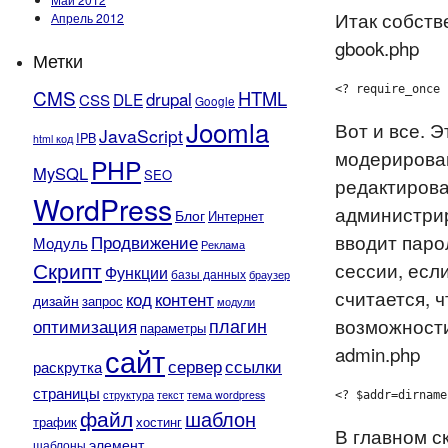
Итак собств
Апрель 2012
gbook.php
Метки
<? require_once 
CMS
HTML
drupal
DLE
CSS
Google
Joomla
Вот и все. 
JavaScript
IPB
html код
модерирован
PHP
MySQL
SEO
редактирова
WordPress
администрир
Блог
Интернет
вводит паро
Продвижение
Модуль
Реклама
Скрипт
сессии, есл
Функции
базы данных
браузер
считается, 
контент
код
дизайн
запрос
модули
плагин
возможност
оптимизация
параметры
сайт
admin.php
сервер
ссылки
раскрутка
страницы
текст
структура
тема wordpress
<? $addr=dirname
файл
шаблон
трафик
хостинг
В главном с
элемент
шаблоны