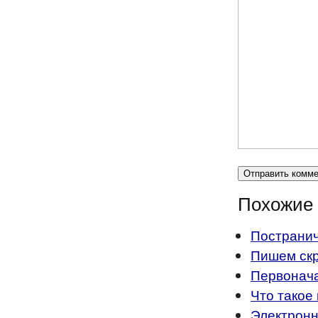
Похожие 
Постранич
Пишем скр
Первонач
Что такое
Электрон