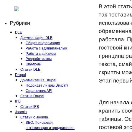
В этой стат
так постави
использован
Рубрики
обременена 
DLE
Документация DLE
работала. П
Общая информация
гостевой кн
Работа с админпанелью
Работа с движком
принципа ра
Разработчикам
текста, сма
Шаблоны
Статьи DLE
скрипты мож
Drupal
Этап первый
Документация Drupal
Подойдёт ли вам Drupal?
Справочник API
Статьи Drupal
Для начала 
IPB
Статьи IPB
хранить соо
Joomla
Статьи о Joomla
таблицы. Ос
SEO, Поисковая
гостевой эт
оптимизация и продвижение