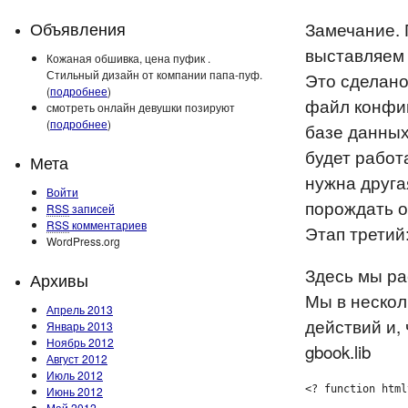
Объявления
Замечание.
выставляем 
Кожаная обшивка, цена пуфик .
Стильный дизайн от компании папа-пуф.
Это сделано
(
подробнее
)
файл конфиг
смотреть онлайн девушки позируют
(
подробнее
)
базе данных
будет работа
Мета
нужна друга
Войти
порождать о
RSS
записей
RSS
комментариев
Этап третий
WordPress.org
Здесь мы ра
Архивы
Мы в нескол
Апрель 2013
действий и, 
Январь 2013
Ноябрь 2012
gbook.lib
Август 2012
Июль 2012
<? function html
Июнь 2012
Май 2012