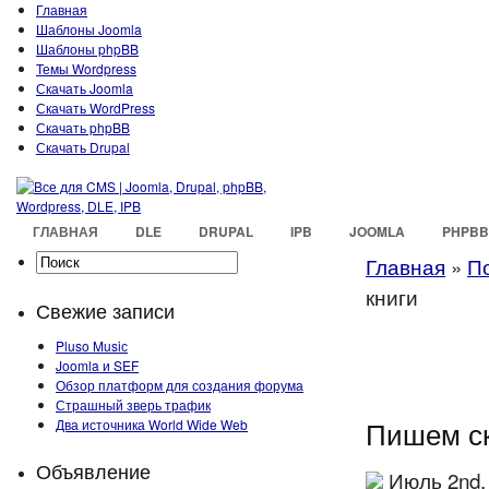
Главная
Шаблоны Joomla
Шаблоны phpBB
Темы Wordpress
Скачать Joomla
Скачать WordPress
Скачать phpBB
Скачать Drupal
ГЛАВНАЯ
DLE
DRUPAL
IPB
JOOMLA
PHPBB
Главная
»
П
книги
Свежие записи
Pluso Musiс
Joomla и SEF
Обзор платформ для создания форума
Страшный зверь трафик
Пишем ск
Два источника World Wide Web
Объявление
Июль 2nd,