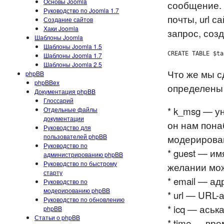
Основы Joomla
сообщение. 
Руководство по Joomla 1.7
почты, url с
Создание сайтов
Хаки Joomla
запрос, соз
Шаблоны Joomla
Шаблоны Joomla 1.5
CREATE TABLE $ta
Шаблоны Joomla 1.7
Шаблоны Joomla 2.5
Что же мы с
phpBB
phpBBex
определены
Документация phpBB
Глоссарий
* k_msg — у
Отдельные файлы
документации
он нам пона
Руководство для
пользователей phpBB
модерирован
Руководство по
* guest — им
администрированию phpBB
Руководство по быстрому
желании мож
старту
* email — ад
Руководство по
модерированию phpBB
* url — URL-
Руководство по обновлению
* icq — аська
phpBB
Статьи о phpBB
* time — вр