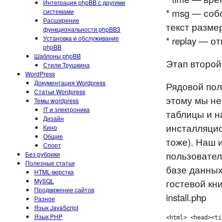
Интеграция phpBB с другими
* msg — соб
системами
Расширение
текст разме
функциональности phpBB3
Установка и обслуживание
* replay — 
phpBB
Шаблоны phpBB
Этап второй
Стили Трушкина
WordPress
Документация Wordpress
Рядовой пол
Статьи Wordpress
этому мы не
Темы wordpress
IT и электроника
таблицы и н
Дизайн
инсталляцио
Кино
Общие
тоже). Наш 
Спорт
пользовател
Без рубрики
Полезные статьи
базе данных
HTML-верстка
MySQL
гостевой кни
Продвижение сайтов
install.php
Разное
Язык JavaScript
Язык PHP
<html> <head><ti