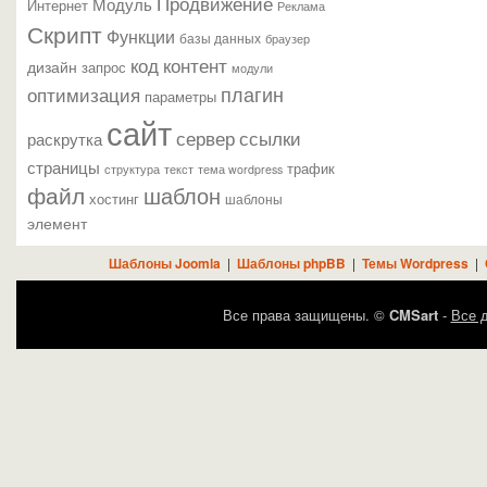
Продвижение
Модуль
Интернет
Реклама
Скрипт
Функции
базы данных
браузер
контент
код
дизайн
запрос
модули
плагин
оптимизация
параметры
сайт
сервер
ссылки
раскрутка
страницы
трафик
текст
структура
тема wordpress
файл
шаблон
хостинг
шаблоны
элемент
Шаблоны Joomla
|
Шаблоны phpBB
|
Темы Wordpress
|
Все права защищены. ©
CMSart
-
Все д