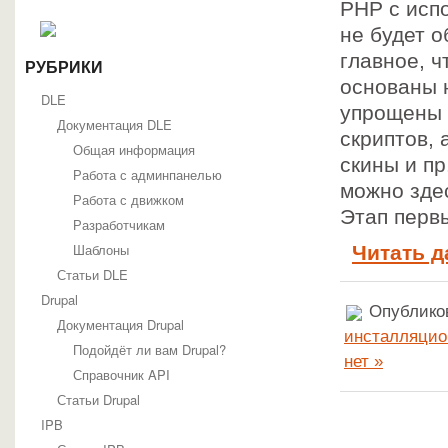
PHP с исп
не будет 
главное, 
РУБРИКИ
основаны н
DLE
упрощены 
Документация DLE
скриптов, 
Общая информация
скины и пр
Работа с админпанелью
можно зде
Работа с движком
Этап перв
Разработчикам
Шаблоны
Читать д
Статьи DLE
Drupal
Опубликов
Документация Drupal
инсталляцио
Подойдёт ли вам Drupal?
нет »
Справочник API
Статьи Drupal
IPB