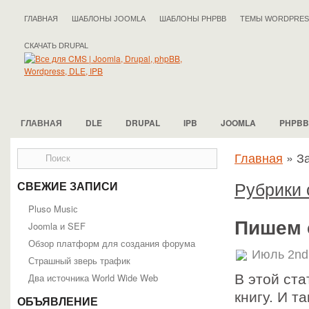
ГЛАВНАЯ
ШАБЛОНЫ JOOMLA
ШАБЛОНЫ PHPBB
ТЕМЫ WORDPRES
СКАЧАТЬ DRUPAL
ГЛАВНАЯ
DLE
DRUPAL
IPB
JOOMLA
PHPBB
Главная
»
З
Рубрики 
СВЕЖИЕ ЗАПИСИ
Pluso Musiс
Пишем 
Joomla и SEF
Обзор платформ для создания форума
Июль 2nd
Страшный зверь трафик
Два источника World Wide Web
В этой ста
книгу. И т
ОБЪЯВЛЕНИЕ