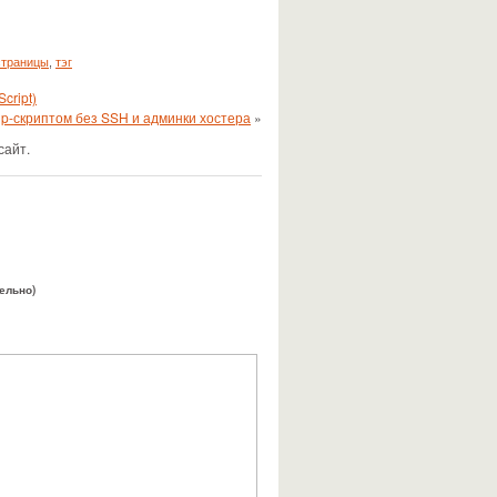
страницы
,
тэг
cript)
hp-скриптом без SSH и админки хостера
»
сайт.
тельно)