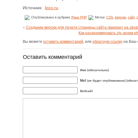
Источник:
loco.ru
Опубликовано в рубрике
Язык PHP
Метки:
CSS
,
версии
,
сайт
,
«
Создание версии для печати страницы сайта (вариант на JavaS
Как разархивировать zip-архив p
Вы можете
оставить комментарий
, или
обратную ссылку
на Ваш 
Оставить комментарий
Имя (обязательно)
Mail (не будет опубликовано) (обяза
Вебсайт