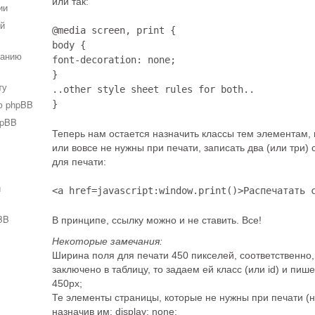
или так:
ии
ей
@media screen, print {

body {

ванию
font-decoration: none;

}

ту
..other style sheet rules for both..

ю phpBB
}
hpBB
Теперь нам остается назначить классы тем элементам,
или вовсе не нужны при печати, записать два (или три)
для печати:
и
<a href=javascript:window.print()>Распечатать 
BB
В принципе, ссылку можно и не ставить. Все!
Некоторые замечания:
Ширина поля для печати 450 пикселей, соответственно
заключено в таблицу, то задаем ей класс (или id) и пише
450px;
Те элементы страницы, которые не нужны при печати (
назначив им: display: none;