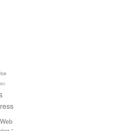
fice
SEO
s
ress
 Web
ndows 7