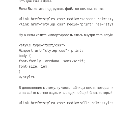
Это для тэга <style>
Если Вы хотите подгружать файл со стилем, то так:
<link href="styles.css" media="screen" rel="sty
<link href="stylep.css" media="print" rel="sty
Ну а если хотите импортировать стиль внутри тэга <style>
<style type="text/css">

@import url("stylep.css") print;

body {

font-family: verdana, sans-serif;

font-size: 1em;

}

</style>
В дополнение к этому, ту часть таблицы стиля, которая 
и на сайте можно выделить в один общий блок, который 
<link href="stylea.css" media="all" rel="style