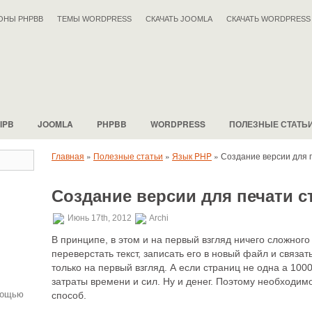
ОНЫ PHPBB
ТЕМЫ WORDPRESS
СКАЧАТЬ JOOMLA
СКАЧАТЬ WORDPRESS
IPB
JOOMLA
PHPBB
WORDPRESS
ПОЛЕЗНЫЕ СТАТЬ
Главная
»
Полезные статьи
»
Язык PHP
»
Создание версии для 
Создание версии для печати с
.
Июнь 17th, 2012
Archi
В принципе, в этом и на первый взгляд ничего сложног
переверстать текст, записать его в новый файл и связа
только на первый взгляд. А если страниц не одна а 100
затраты времени и сил. Ну и денег. Поэтому необходимо
мощью
способ.