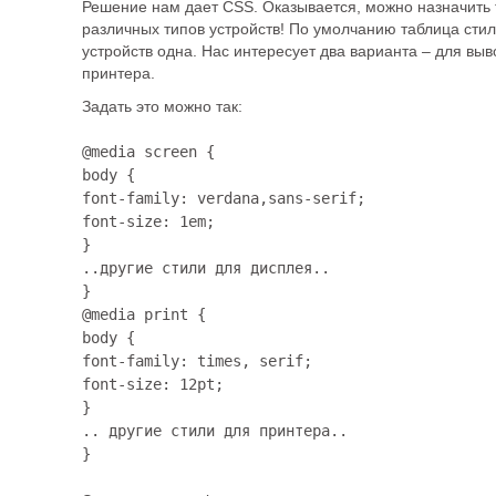
Решение нам дает CSS. Оказывается, можно назначить 
различных типов устройств! По умолчанию таблица стиле
устройств одна. Нас интересует два варианта – для выв
принтера.
Задать это можно так:
@media screen {

body {

font-family: verdana,sans-serif;

font-size: 1em;

}

..другие стили для дисплея..

}

@media print {

body {

font-family: times, serif;

font-size: 12pt;

}

.. другие стили для принтера..

}