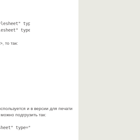
lesheet" type="text/css">

lesheet" type="text/css">
, то так:
используется и в версии для печати
можно подгрузить так:
sheet" type="text/css">