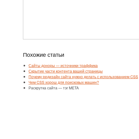
Похожие статьи
Сайты доноры — источники траффика
Скрытие части контента вашей страницы
Почему редизайн сайта нужно делать с использованием CSS
Чем CSS хорош для поисковых машин?
Раскрутка сайта — тэг META