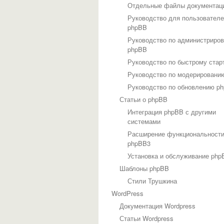
Отдельные файлы документац
Руководство для пользовател
phpBB
Руководство по администриро
phpBB
Руководство по быстрому стар
Руководство по модерировани
Руководство по обновлению p
Статьи о phpBB
Интеграция phpBB с другими
системами
Расширение функциональност
phpBB3
Установка и обслуживание php
Шаблоны phpBB
Стили Трушкина
WordPress
Документация Wordpress
Статьи Wordpress