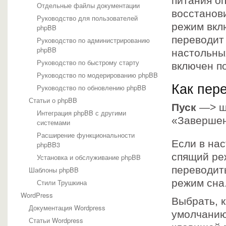
питания о
Отдельные файлы документации
восстанов
Руководство для пользователей
режим вкл
phpBB
переводит
Руководство по администрированию
phpBB
настольны
Руководство по быстрому старту
включен п
Руководство по модерированию phpBB
Как пер
Руководство по обновлению phpBB
Статьи о phpBB
Пуск
—> ще
Интеграция phpBB с другими
«Завершен
системами
Расширение функциональности
Если в на
phpBB3
спящий ре
Установка и обслуживание phpBB
переводит
Шаблоны phpBB
режим сна
Стили Трушкина
WordPress
Выбрать, к
Документация Wordpress
умолчанию
Статьи Wordpress