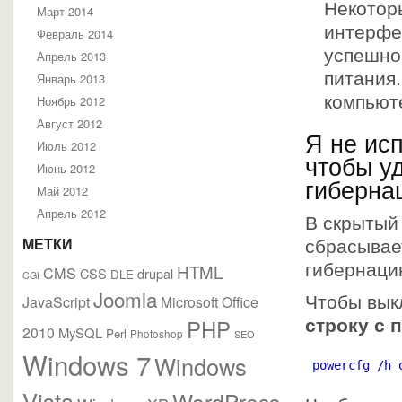
Некотор
Март 2014
интерфе
Февраль 2014
успешно
Апрель 2013
питания
Январь 2013
компьют
Ноябрь 2012
Август 2012
Я не ис
Июль 2012
чтобы уд
Июнь 2012
гиберна
Май 2012
Апрель 2012
В скрытый
сбрасывае
МЕТКИ
HTML
гибернаци
CMS
CSS
drupal
DLE
CGI
Joomla
JavaScript
Microsoft Office
Чтобы вык
PHP
строку с 
2010
MySQL
Perl
Photoshop
SEO
Windows 7
Windows
 powercfg /h 
Vista
WordPress