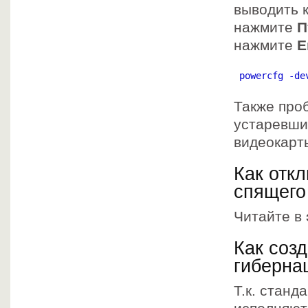
выводить 
нажмите
П
нажмите
E
 powercfg -de
Также про
устаревши
видеокарт
Как отк
спящего
Читайте в
Как соз
гиберна
Т.к. станд