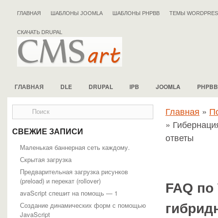
ГЛАВНАЯ
ШАБЛОНЫ JOOMLA
ШАБЛОНЫ PHPBB
ТЕМЫ WORDPRES
СКАЧАТЬ DRUPAL
ГЛАВНАЯ
DLE
DRUPAL
IPB
JOOMLA
PHPBB
Главная
»
П
» Гибернаци
СВЕЖИЕ ЗАПИСИ
ответы
Маленькая баннерная сеть каждому.
Скрытая загрузка
Предварительная загрузка рисунков
(preload) и перекат (rollover)
FAQ по 
avaScript спешит на помощь — 1
Создание динамических форм с помощью
гибрид
JavaScript