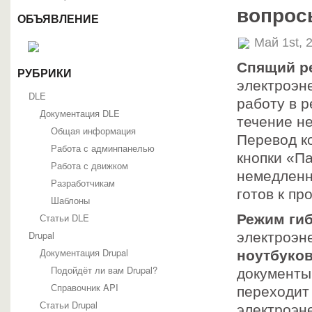
вопрос
ОБЪЯВЛЕНИЕ
Май 1st, 
Спящий р
РУБРИКИ
электроэн
DLE
работу в 
Документация DLE
течение не
Общая информация
Перевод к
Работа с админпанелью
кнопки «П
Работа с движком
немедленн
Разработчикам
готов к п
Шаблоны
Статьи DLE
Режим ги
Drupal
электроэн
Документация Drupal
ноутбуко
Подойдёт ли вам Drupal?
документы
Справочник API
переходит
Статьи Drupal
электроэне