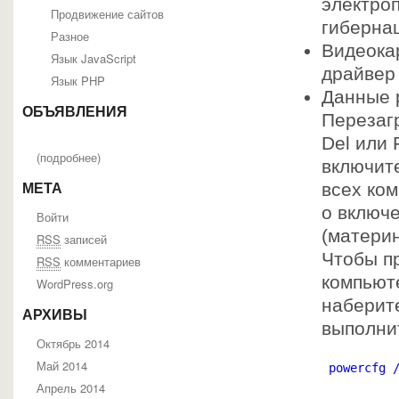
электроп
Продвижение сайтов
гибернац
Разное
Видеока
Язык JavaScript
драйвер
Язык PHP
Данные 
ОБЪЯВЛЕНИЯ
Перезаг
Del или 
(
подробнее
)
включите
всех ко
МЕТА
о включе
Войти
(материн
RSS
записей
Чтобы п
RSS
комментариев
компьют
WordPress.org
набери
АРХИВЫ
выполни
Октябрь 2014
Май 2014
 powercfg 
Апрель 2014