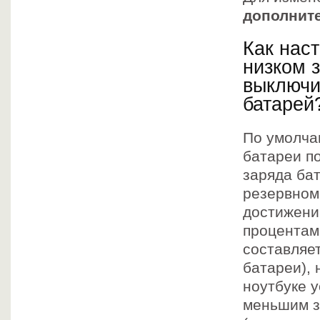
дополнит
Как нас
низком 
выключи
батарей
По умолча
батареи п
заряда бат
резервном
достижени
процентам
составляет
батареи), 
ноутбуке у
меньшим з