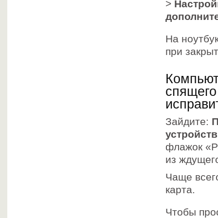
>
Настрой
дополнит
На ноутбу
при закры
Компьют
спящего
исправи
Зайдите:
устройств
флажок «Р
из ждущег
Чаще всег
карта.
Чтобы про