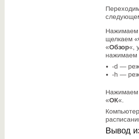
Переходим
следующем
Нажимаем
щелкаем «
«
Обзор
«, 
нажимаем 
-d — ре
-h — ре
Нажимаем
«
ОК
«.
Компьютер
расписани
Вывод и