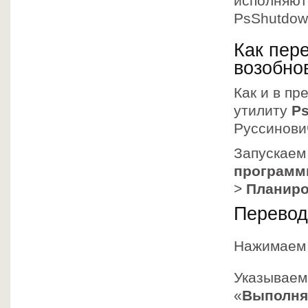
исполняют
PsShutdow
Как пер
возобно
Как и в п
утилиту
P
Руссинович
Запускае
програм
>
Планиро
Перевод
Нажимаем
Указывае
«
Выполня