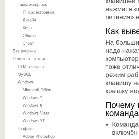
клавишей 
Темы wordpress
нажмите «
IT и электроника
питания» 
Дизайн
Кино
Как выв
Общие
На больши
Спорт
надо нажат
Без рубрики
компьютер
Полезные статьи
тоже отли
HTML-верстка
MySQL
режим раб
Windows
клавишу н
Microsoft Office
крышку но
Windows 7
Почему 
Windows 8
команда
Windows Vista
Windows XP
Команда
Графика
включён
Adobe Photoshop