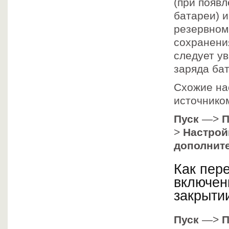
(при появ
батареи) и
резервном
сохранени
следует у
заряда ба
Схожие на
источнико
Пуск
—>
П
>
Настрой
дополнит
Как пер
включен
закрыти
Пуск
—>
П