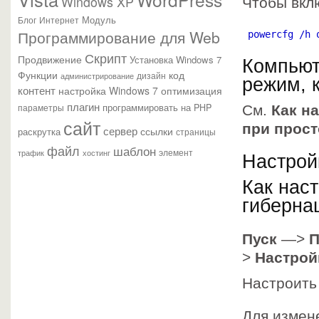
Windows XP
Чтобы вкл
Модуль
Блог
Интернет
Программирование для Web
 powercfg /h 
Скрипт
Продвижение
Установка Windows 7
Компьют
Функции
код
администрирование
дизайн
режим, к
контент
настройка Windows 7
оптимизация
плагин
параметры
программировать на PHP
См.
Как н
сайт
при прос
сервер
ссылки
раскрутка
страницы
файл
шаблон
элемент
трафик
хостинг
Настрой
Как нас
гиберна
Пуск
—>
П
>
Настрой
Настроить 
Для измен