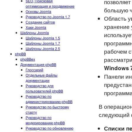
позволяет
SEO, Поисковая
оптимизация и продвижение
большую ч
Основы Joomla
Руководство по Joomla 1.7
Область у
Создание сайтов
хранение 
Хаки Joomla
Шаблоны Joomla
используе
Шаблоны Joomla 1.5
программн
Шаблоны Joomla 1.7
Шаблоны Joomla 2.5
рабочем с
phpBB
рассматри
phpBBex
Документация phpBB
Windows 
Глоссарий
Панели ин
Отдельные файлы
документации
предустан
Руководство для
пользователей phpBB
программ
Руководство по
администрированию phpBB
В операцион
Руководство по быстрому
старту
следующий ф
Руководство по
модерированию phpBB
Списки п
Руководство по обновлению