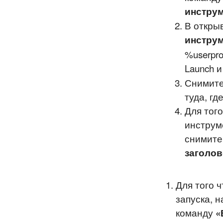
инстру
В откры
инструм
%userpro
Launch 
Снимите
туда, гд
Для того
инструм
снимит
заголов
Для того 
запуска, 
команду
«