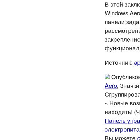
В этой закл
Windows Aer
панели зада
рассмотрены
закрепление
функционал 
Источник:
ap
Опубликов
Aero
, Значк
Сгруппирова
« Новые воз
находить! (Ч
Панель упра
электропита
Вы можете