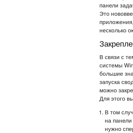
панели зада
Это нововве
приложения,
несколько о
Закрепле
В связи с т
системы Win
большие зна
запуска сво
можно закре
Для этого в
В том слу
на панели
нужно спе