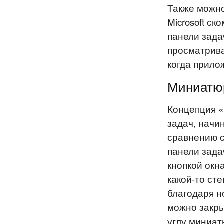
Также можно
Microsoft с
панели зада
просматрива
когда прило
Миниатю
Концепция «
задач, начи
сравнению с
панели зада
кнопкой окн
какой-то ст
благодаря н
можно закр
углу миниат