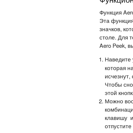
Функция Aer
Эта функция
значков, ко
столе. Для 
Aero Peek, 
Наведите 
которая н
исчезнут,
Чтобы сно
этой кнопк
Можно вос
комбинаци
клавишу
и
отпустите