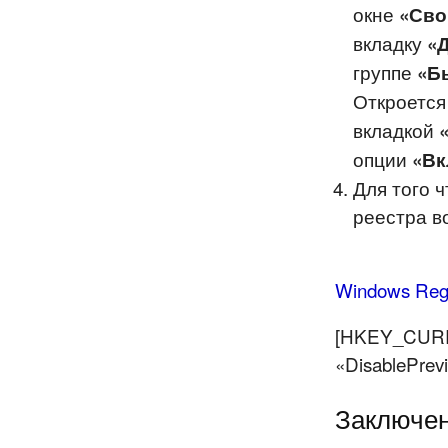
окне
«Сво
вкладку
«
группе
«Б
Откроется
вкладкой
опции
«Вк
Для того 
реестра в
Windows Regis
[HKEY_CURRE
«DisablePre
Заключе