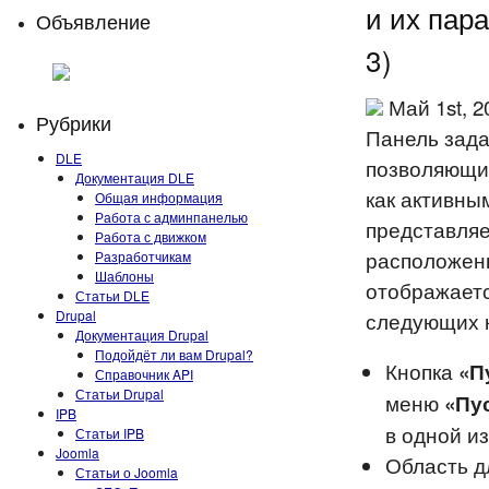
и их пар
Объявление
3)
Май 1st, 
Рубрики
Панель зада
DLE
позволяющий
Документация DLE
как активны
Общая информация
Работа с админпанелью
представляе
Работа с движком
расположенн
Разработчикам
Шаблоны
отображаетс
Статьи DLE
Drupal
следующих 
Документация Drupal
Подойдёт ли вам Drupal?
Кнопка
«П
Справочник API
Статьи Drupal
меню
«Пу
IPB
в одной и
Статьи IPB
Joomla
Область д
Статьи о Joomla