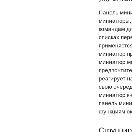
Панель мини
миниатюры, 
командам дл
списках пере
применяется
миниатюр пр
миниатюр м
предпочтит
реагирует н
свою очеред
миниатюр кн
панель мини
функциям ок
Сгруппи