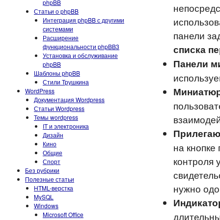
phpBB
непосредс
Статьи о phpBB
использов
Интеграция phpBB с другими
системами
панели за
Расширение
функциональности phpBB3
списка п
Установка и обслуживание
Панели м
phpBB
Шаблоны phpBB
используе
Стили Трушкина
Миниатю
WordPress
Документация Wordpress
пользоват
Статьи Wordpress
взаимодей
Темы wordpress
IT и электроника
Прилегаю
Дизайн
Кино
на кнопке
Общие
контроля 
Спорт
Без рубрики
свидетель
Полезные статьи
нужно одо
HTML-верстка
MySQL
Индикато
Windows
длительны
Microsoft Office