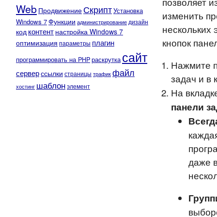
позволяет и
Web
Скрипт
Продвижение
Установка
изменить пр
Функции
Windows 7
администрирование
дизайн
нескольких 
контент
код
настройка Windows 7
кнопок пане
плагин
оптимизация
параметры
сайт
программировать на PHP
раскрутка
Нажмите п
файл
сервер
ссылки
страницы
трафик
задач и в
шаблон
элемент
хостинг
На вкладк
панели за
Всегд
кажда
програ
даже в
нескол
Групп
выборе