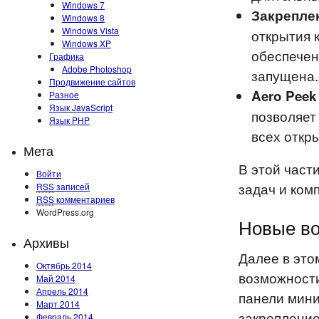
Windows 7
Закрепле
Windows 8
Windows Vista
открытия 
Windows XP
обеспечен
Графика
Adobe Photoshop
запущена.
Продвижение сайтов
Aero Peek
Разное
Язык JavaScript
позволяет
Язык PHP
всех откр
Мета
В этой част
Войти
задач и комп
RSS
записей
RSS
комментариев
WordPress.org
Новые во
Архивы
Далее в это
Октябрь 2014
возможности
Май 2014
Апрель 2014
панели мини
Март 2014
закрепление
Февраль 2014