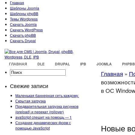
Главная
Шаблоны Joomla
Шаблоны phpBB
Темы Wordpress
Скачать Joomla
Скачать WordPress
Скачать phpBB
Скачать Drupal
ГЛАВНАЯ
DLE
DRUPAL
IPB
JOOMLA
PHPBB
Главная
»
П
возможности
Свежие записи
в ОС Windows
Маленькая баннерная сеть каждому.
Скрытая загрузка
Предварительная загрузка рисунков
(preload) и перекат (rollover)
avaScript спешит на помощь — 1
Создание динамических форм с
Новые во
помощью JavaScript