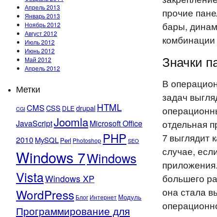
Апрель 2013
прочие пане
Январь 2013
бары, динам
Ноябрь 2012
Август 2012
комбинации 
Июль 2012
Июнь 2012
Значки п
Май 2012
Апрель 2012
В операцион
Метки
задач выгля
HTML
CMS
CSS
drupal
DLE
операционны
CGI
Joomla
отдельная п
JavaScript
Microsoft Office
PHP
7 выглядит 
2010
MySQL
Perl
Photoshop
SEO
случае, есл
Windows 7
Windows
приложения.
Vista
большего ра
Windows XP
она стала в
WordPress
Модуль
Блог
Интернет
операционно
Программирование для