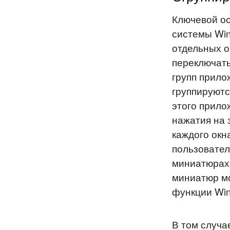
Ключевой о
системы Win
отдельных о
переключать
групп прило
группируютс
этого прило
нажатия на 
каждого окн
пользовател
миниатюрах
миниатюр мо
функции Win
В том случае