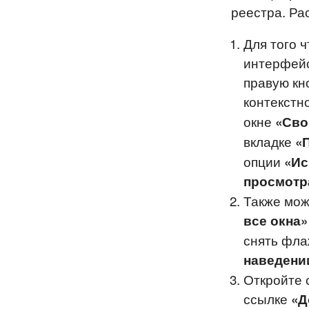
реестра. Ра
Для того 
интерфейс
правую кн
контекстн
окне
«Сво
вкладке
«
опции
«Ис
просмотр
Также мож
все окна»
снять фла
наведени
Откройте 
ссылке
«Д