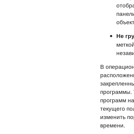
отобра
панел
объек
Не гр
меткой
незави
В операцион
расположени
закрепленн
программы. 
программ на
текущего по
изменить по
времени.