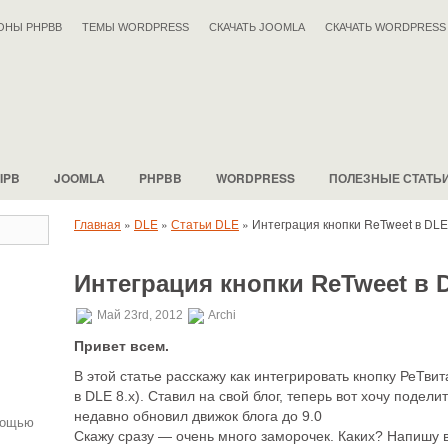
ОНЫ PHPBB
ТЕМЫ WORDPRESS
СКАЧАТЬ JOOMLA
СКАЧАТЬ WORDPRESS
IPB
JOOMLA
PHPBB
WORDPRESS
ПОЛЕЗНЫЕ СТАТЬ
Главная
»
DLE
»
Статьи DLE
»
Интеграция кнопки ReTweet в DLE 
Интеграция кнопки ReTweet в D
.
Май 23rd, 2012
Archi
Привет всем.
В этой статье расскажу как интегрировать кнопку РеТвит
в DLE 8.x). Ставил на свой блог, теперь вот хочу подел
недавно обновил движок блога до 9.0
мощью
Скажу сразу — очень много заморочек. Каких? Напишу 