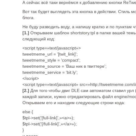
А сейчас всё таки вернёмся к добавлению кнопки ReTwe
Вот так будет выглядеть эта кнопка в действии. Стиль 
блога.
Не буду разводить воду, а напишу кратко и по пунктам ч
[1.]
Открываем шаблон shortstory.tpl в папке вашей тем
следующий код:
<script type=»text/javascript»>
tweetmeme_url = ‘[twit_link]';
tweetmeme_style = ‘compact';
tweetmeme_source = ‘Ваш ник в твиттере';
tweetmeme_service = ‘bit.ly';
</script>
<script type=»text/javascript» src=»http://tweetmeme.com/i/
[2.]
Для того чтобы двиг
DLE
сам автоматом ставил урл 
каждой записи, нужно отредактировать файл engine/mod
Открываем его и находим следующие строки кода:
else {
$tpl->set(‘[full-link]’,»<a>»);
$tpl->set(‘[/full-link]’,»</a>»);
}