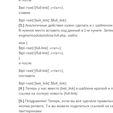
и после
$tpl->set(‘[/full-link]’,»</a>»);
ставим
$tpl->set(‘[twit_link]’,$full_link);
[3.]
Аналогичные действия нужно сделать и с шаблоном ful
В нужное место вставить код данный в 1-м пункте. Зате
engine/modules/show.full.php, найти
else {
$tpl->set(‘[full-link]’,»<a>»);
$tpl->set(‘[/full-link]’,»</a>»);
}
и после
$tpl->set(‘[/full-link]’,»</a>»);
поставить
$tpl->set(‘[twit_link]’,$full_link);
[4.]
Теперь у нас вместо [twit_link] в шаблоне краткой и
ссылка на полную новость {full-link}
[5.]
Поздравляю! Теперь, если вы всё сделали правильно
кнопка ретвита. Т.е вы можете поделиться ссылкой на 
твиттерянами