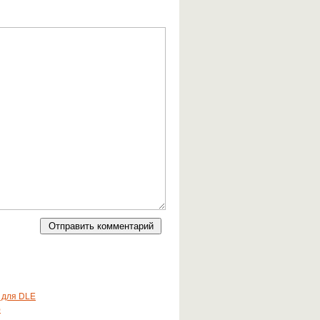
 для DLE
p