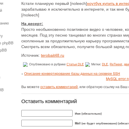
ии
Кстати планирую первый [noleech]
ноутбук купить в инте
зарабатываю я исключительно в интернете, и так мне б
ей
[/noleech]
ванию
На десерт:
Просто необыкновенно позитивное видео о человеке, ко
ту
месяцев. Под эту песню танцевал во многих странах ми
скопленные за продолжительную карьеру программиста 
ю phpBB
Смотреть всем обязательно, получите большой заряд п
hpBB
Источник:
terobait48.ru
Опубликовано в рубрике
Статьи DLE
Метки:
DLE
,
ReTweet
,
дви
«
Описание конвертирование базы данных на сервере SSH
и
MySQL error 
Вы можете
оставить комментарий
, или обратную ссылку на Ваш 
BB
Оставить комментарий
Имя (обязательно)
Mail (не будет опубликовано) (обяза