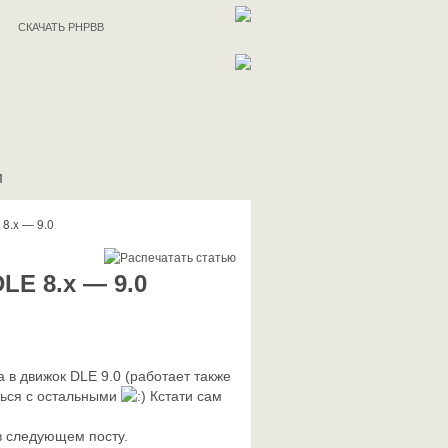
СКАЧАТЬ PHPBB
И
8.x — 9.0
LE 8.x — 9.0
а в движок DLE 9.0 (работает также
иться с остальными
Кстати сам
в следующем посту.