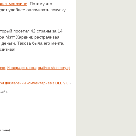
рнет магазине
. Потому что
удет удобнее оплачивать покупку.
торый посетил 42 страны за 14
ра Мэтт Хардинг, растрачивая
деньги. Такова была его мечта.
озитива!
жок
,
Интеграция кнопки
,
шаблон shortstory.tpl
при добавлении комментариев в DLE 9.0
»
сайт.
тельно)