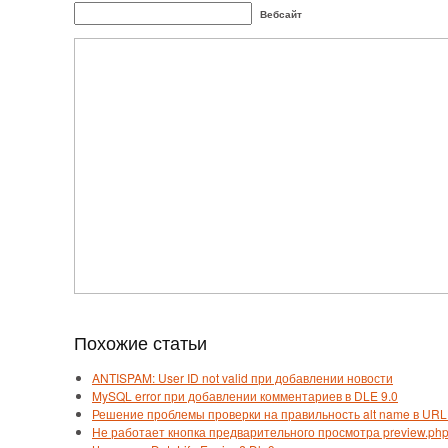
Вебсайт
Похожие статьи
ANTISPAM: User ID not valid при добавлении новости
MySQL error при добавлении комментариев в DLE 9.0
Решение проблемы проверки на правильность alt name в URL
Не работает кнопка предварительного просмотра preview.ph