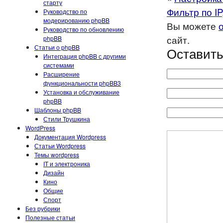
старту
Фильтр по IP
Руководство по
модерированию phpBB
Вы можете
Руководство по обновлению
сайт.
phpBB
Статьи о phpBB
Оставить
Интеграция phpBB с другими
системами
Расширение
функциональности phpBB3
Установка и обслуживание
phpBB
Шаблоны phpBB
Стили Трушкина
WordPress
Документация Wordpress
Статьи Wordpress
Темы wordpress
IT и электроника
Дизайн
Кино
Общие
Спорт
Без рубрики
Полезные статьи