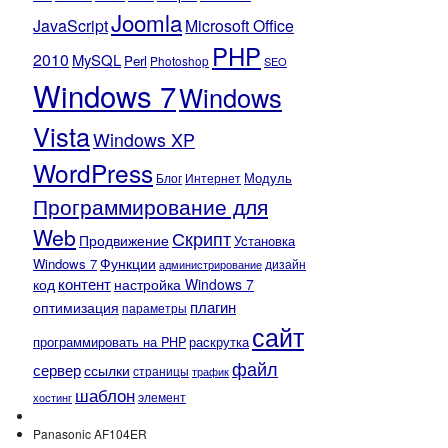
Joomla
JavaScript
Microsoft Office
PHP
2010
MySQL
Perl
Photoshop
SEO
Windows 7
Windows
Vista
Windows XP
WordPress
Модуль
Блог
Интернет
Программирование для
Web
Скрипт
Продвижение
Установка
Функции
Windows 7
администрирование
дизайн
контент
код
настройка Windows 7
плагин
оптимизация
параметры
сайт
программировать на PHP
раскрутка
файл
сервер
ссылки
страницы
трафик
шаблон
элемент
хостинг
Panasonic AF104ER