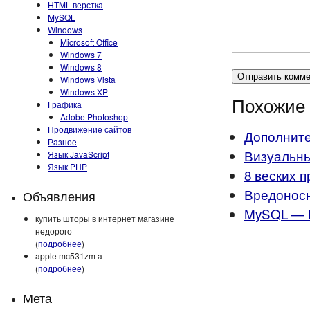
HTML-верстка
MySQL
Windows
Microsoft Office
Windows 7
Windows 8
Windows Vista
Windows XP
Похожие 
Графика
Adobe Photoshop
Продвижение сайтов
Дополните
Разное
Визуальны
Язык JavaScript
Язык PHP
8 веских 
Вредоносн
Объявления
MySQL — 
купить шторы в интернет магазине
недорого
(
подробнее
)
apple mc531zm a
(
подробнее
)
Мета