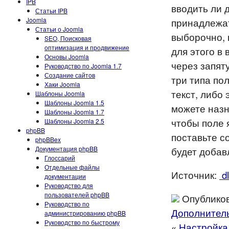
IPB
вводить ли 
Статьи IPB
Joomla
принадлежат
Статьи о Joomla
выборочно, 
SEO, Поисковая
оптимизация и продвижение
для этого в
Основы Joomla
через запят
Руководство по Joomla 1.7
Создание сайтов
три типа пол
Хаки Joomla
текст, либо
Шаблоны Joomla
Шаблоны Joomla 1.5
можете назн
Шаблоны Joomla 1.7
чтобы поле 
Шаблоны Joomla 2.5
phpBB
поставьте с
phpBBex
Документация phpBB
будет добав
Глоссарий
Отдельные файлы
Источник:
dl
документации
Руководство для
пользователей phpBB
Опубликов
Руководство по
Дополнител
администрированию phpBB
Руководство по быстрому
«
Настройка