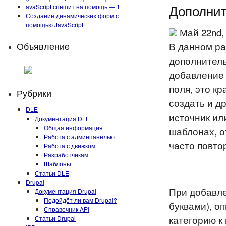
Дополнит
avaScript спешит на помощь — 1
Создание динамических форм с
помощью JavaScript
Май 22nd,
Объявление
В данном ра
дополнитель
добавление 
поля, это к
Рубрики
создать и д
DLE
источник ил
Документация DLE
Общая информация
шаблонах, о
Работа с админпанелью
часто повт
Работа с движком
Разработчикам
Шаблоны
Статьи DLE
Drupal
При добавле
Документация Drupal
Подойдёт ли вам Drupal?
буквами), о
Справочник API
категорию к
Статьи Drupal