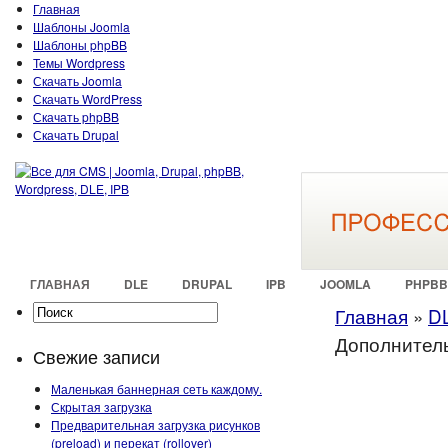
Главная
Шаблоны Joomla
Шаблоны phpBB
Темы Wordpress
Скачать Joomla
Скачать WordPress
Скачать phpBB
Скачать Drupal
ГЛАВНАЯ
DLE
DRUPAL
IPB
JOOMLA
PHPBB
Главная
»
D
Дополнител
Свежие записи
Маленькая баннерная сеть каждому.
Скрытая загрузка
Предварительная загрузка рисунков
(preload) и перекат (rollover)