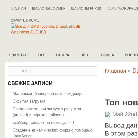
ГЛАВНАЯ
ШАБЛОНЫ JOOMLA
ШАБЛОНЫ PHPBB
ТЕМЫ WORDPRES
СКАЧАТЬ DRUPAL
ГЛАВНАЯ
DLE
DRUPAL
IPB
JOOMLA
PHPBB
Главная
»
D
СВЕЖИЕ ЗАПИСИ
Маленькая баннерная сеть каждому.
Топ но
Скрытая загрузка
Предварительная загрузка рисунков
Май 22nd
(preload) и перекат (rollover)
avaScript спешит на помощь — 1
Вывод данн
Создание динамических форм с помощью
В этом ра
JavaScript