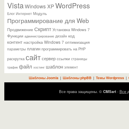
Vista
WordPress
Windows XP
Модуль
Блог
Интернет
Программирование для Web
Скрипт
Продвижение
Установка Windows 7
Функции
код
администрирование
дизайн
контент
настройка Windows 7
оптимизация
плагин
параметры
программировать на PHP
сайт
сервер
ссылки
раскрутка
страницы
файл
шаблон
элемент
трафик
хостинг
Шаблоны Joomla
|
Шаблоны phpBB
|
Темы Wordpress
|
Все права защищены. ©
CMSart
-
Все д