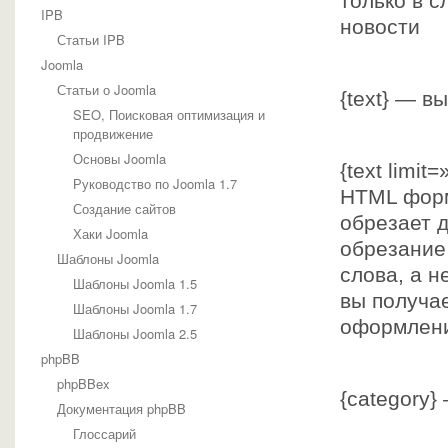
только в с
IPB
новости
Статьи IPB
Joomla
Статьи о Joomla
{text} — 
SEO, Поисковая оптимизация и
продвижение
Основы Joomla
{text limi
Руководство по Joomla 1.7
HTML форм
Создание сайтов
обрезает 
Хаки Joomla
обрезание 
Шаблоны Joomla
слова, а н
Шаблоны Joomla 1.5
вы получа
Шаблоны Joomla 1.7
оформлени
Шаблоны Joomla 2.5
phpBB
phpBBex
{category}
Документация phpBB
Глоссарий