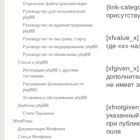
Отдельные файлы документации
{link-cate
Руководство для пользователей
присутству
phpBB
Руководство по администрированию
phpBB
[xfvalue_x
Руководство по быстрому старту
где «x» н
Руководство по модерированию phpBB
Руководство по обновлению phpBB
Статьи о phpBB
[xfgiven_x]
Интеграция phpBB с другими
системами
дополнител
Расширение функциональности
не имеет з
phpBB3
Установка и обслуживание phpBB
Шаблоны phpBB
[xfnotgive
Стили Трушкина
указанный
WordPress
при публик
Документация Wordpress
поля
Статьи Wordpress