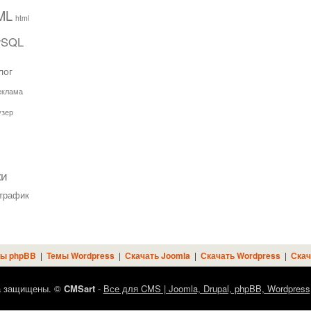
ML
html
ySQL
лог
еклама
узер
ки
трафик
ы phpBB
|
Темы Wordpress
|
Скачать Joomla
|
Скачать Wordpress
|
Скач
а защищены. ©
CMSart
-
Все для CMS | Joomla, Drupal, phpBB, Wordpress