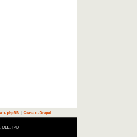
ать phpBB
|
Скачать Drupal
, DLE, IPB