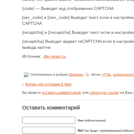
{code} — Выводит код отображения CAPTCHA
[sec_code] и [/sec_code] Выводит текст если в настройк
CAPTCHA
[recaptcha] и [/recaptcha] Выводит текст если в настр
{recaptcha} Выводит виджет reCAPTCHA если в настрой
вывода каптчи
Источник:
dle-news.ru
Опубликовано в рубрике
Шаблоны
Метки:
HTML
,
lostpassword.t
«
Форма для отправки E-Mail
Вы можете
оставить комментарий
, или
обратную ссылку
на Ваш 
Оставить комментарий
Имя (обязательно)
Mail (не будет опубликовано) (обяза