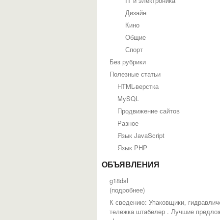
IT и электроника
Дизайн
Кино
Общие
Спорт
Без рубрики
Полезные статьи
HTML-верстка
MySQL
Продвижение сайтов
Разное
Язык JavaScript
Язык PHP
ОБЪЯВЛЕНИЯ
g18dsl
(
подробнее
)
К сведению: Упаковщики, гидравлич
тележка штабелер . Лучшие предло