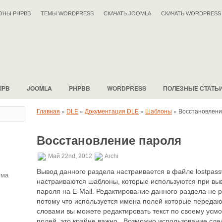
ОНЫ PHPBB
ТЕМЫ WORDPRESS
СКАЧАТЬ JOOMLA
СКАЧАТЬ WORDPRESS
IPB
JOOMLA
PHPBB
WORDPRESS
ПОЛЕЗНЫЕ СТАТЬ
Главная
»
DLE
»
Документация DLE
»
Шаблоны
»
Восстановлени
Восстановление пароля
Май 22nd, 2012
Archi
Вывод данного раздела настраивается в файле lostpassw
ума
настраиваются шаблоны, которые используются при в
пароля на E-Mail. Редактирование данного раздела не 
потому что используется имена полей которые передаю
словами вы можете редактировать текст по своему усм
полей, это крайне важно. Возможно использование сле