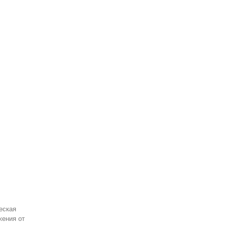
еская
жения от