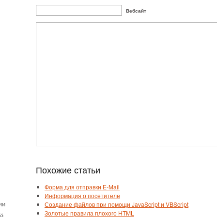
Вебсайт
Похожие статьи
Форма для отправки E-Mail
Информация о посетителе
ии
Создание файлов при помощи JavaScript и VBScript
Золотые правила плохого HTML
ей