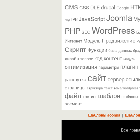
CMS
HT
drupal
DLE
CSS
Google
Joomla
JavaScript
M
IPB
код
WordPress
PHP
Б
SEO
Продвижение
Модуль
Интернет
Р
Скрипт
Функции
базы данных
бра
контент
код
дизайн
запрос
модули
плагин
оптимизация
параметры
сайт
сервер
ссыл
раскрутка
страницы
текст
структура
тема wordpress
файл
шаблон
хостинг
шаблоны
элемент
Шаблоны Joomla
|
Шаблон
Все прав