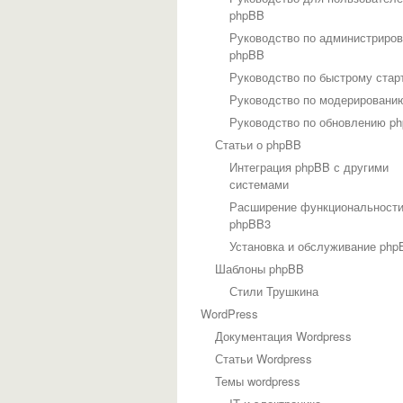
phpBB
Руководство по администриро
phpBB
Руководство по быстрому стар
Руководство по модерировани
Руководство по обновлению p
Статьи о phpBB
Интеграция phpBB с другими
системами
Расширение функциональност
phpBB3
Установка и обслуживание php
Шаблоны phpBB
Стили Трушкина
WordPress
Документация Wordpress
Статьи Wordpress
Темы wordpress