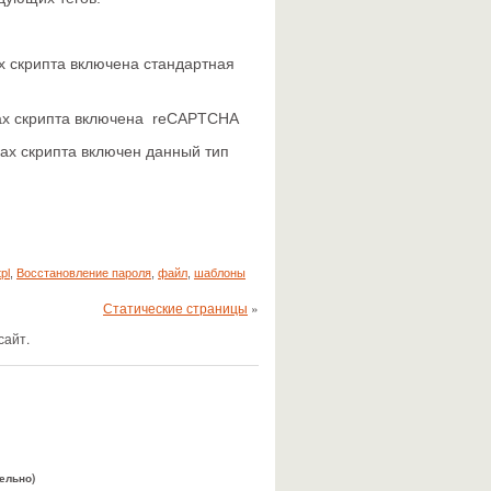
ах скрипта включена стандартная
ойках скрипта включена reCAPTCHA
ках скрипта включен данный тип
pl
,
Восстановление пароля
,
файл
,
шаблоны
Статические страницы
»
сайт.
тельно)