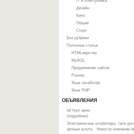
IT и электроника
Дизайн
Кино
Общие
Спорт
Без рубрики
Полезные статьи
HTML-верстка
MySQL
Продвижение сайтов
Разное
Язык JavaScript
Язык PHP
ОБЪЯВЛЕНИЯ
taf toys цены
(
подробнее
)
Электрические штабелеры, тали ру
цепные купить . Новости компании s