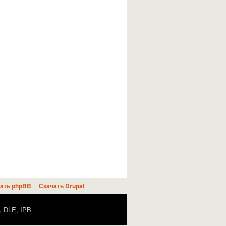
ать phpBB
|
Скачать Drupal
, DLE, IPB