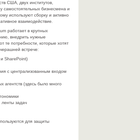
тв США, двух институтов,
у самостоятельных бизнесмена и
ному используют сборку и активно
ративное взаимодействие.
ium работает в крупных
нию, внедрить нужные
от те потребности, которые хотят
вчерашней встрече:
и SharePoint)
ния с централизованным входом
х агентств (здесь было много
ргономики
 ленты задач
спользуются для защиты