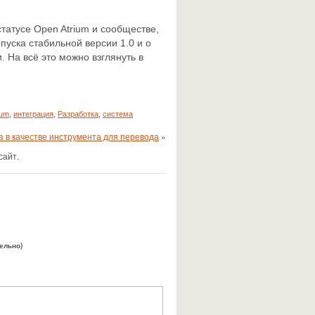
татусе Open Atrium и сообществе,
уска стабильной версии 1.0 и о
 На всё это можно взглянуть в
ium
,
интеграция
,
Разработка
,
система
 в качестве инструмента для перевода
»
сайт.
тельно)