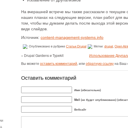
Избавление от друпализмов
На вчерашней встрече мы также рассказали о текущем с
наших планах на следующие версии, план работ для вып
том, чтобы мы думаем делать после выхода этой версии.
виде слайдов.
Источник:
content-management-systems.info
Опубликовано в рубрике
Статьи Drupal
Метки:
drupal
,
Open Atr
« Drupal Gardens и Typekit
Использование Друпала
Вы можете
оставить комментарий
, или
обратную ссылку
на Ваш 
Оставить комментарий
Имя (обязательно)
Mail (не будет опубликовано) (обяза
Вебсайт
ии
ей