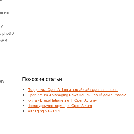
ванию
ту
ю phpBB
hpBB
и
Похожие статьи
BB
Поддержка Open Atrium и новый сайт openatrium.com
Open Atrium и Managing News нашли новый дом в Phase2
Книга «Drupal Intranets with Open Atrium»
Новая документация для Open Atrium
Managing News 1.1