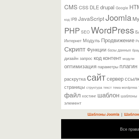
CMS
HT
drupal
DLE
CSS
Google
Joomla
JavaScript
M
IPB
код
WordPress
PHP
Б
SEO
Продвижение
Модуль
Интернет
Р
Скрипт
Функции
базы данных
бра
контент
код
дизайн
запрос
модули
плагин
оптимизация
параметры
сайт
сервер
ссыл
раскрутка
страницы
текст
структура
тема wordpress
файл
шаблон
хостинг
шаблоны
элемент
Шаблоны Joomla
|
Шаблон
Все прав