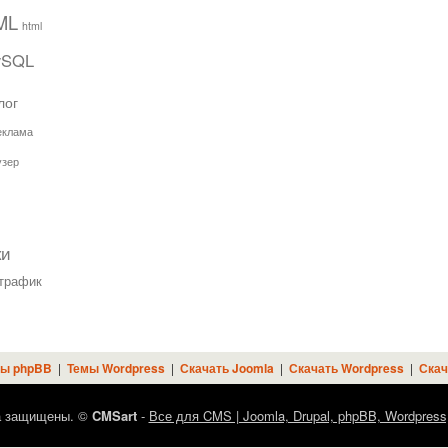
ML
html
ySQL
лог
еклама
узер
ки
трафик
ы phpBB
|
Темы Wordpress
|
Скачать Joomla
|
Скачать Wordpress
|
Скач
а защищены. ©
CMSart
-
Все для CMS | Joomla, Drupal, phpBB, Wordpress