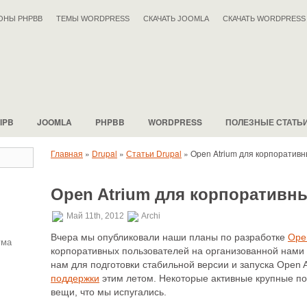
ОНЫ PHPBB
ТЕМЫ WORDPRESS
СКАЧАТЬ JOOMLA
СКАЧАТЬ WORDPRESS
IPB
JOOMLA
PHPBB
WORDPRESS
ПОЛЕЗНЫЕ СТАТЬ
Главная
»
Drupal
»
Статьи Drupal
»
Open Atrium для корпоративн
Open Atrium для корпоративн
Май 11th, 2012
Archi
Вчера мы опубликовали наши планы по разработке
Ope
ума
корпоративных пользователей на организованной нами 
нам для подготовки стабильной версии и запуска
Open A
поддержки
этим летом. Некоторые активные крупные по
вещи, что мы испугались.