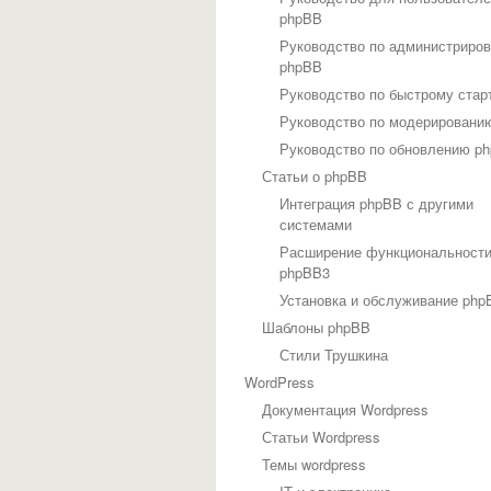
phpBB
Руководство по администриро
phpBB
Руководство по быстрому стар
Руководство по модерировани
Руководство по обновлению p
Статьи о phpBB
Интеграция phpBB с другими
системами
Расширение функциональност
phpBB3
Установка и обслуживание php
Шаблоны phpBB
Стили Трушкина
WordPress
Документация Wordpress
Статьи Wordpress
Темы wordpress