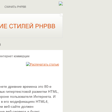
СКАЧАТЬ PHPBB
И
 интернет коммерции
нете древние времена это 80-е
зык гипертекстовой разметки HTML,
тороне пользователя Интернета. И
ко в его модификациях HTML4,
м веб-сайте должен
оне веб-сервера и будет