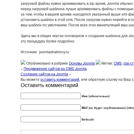
загрузкой файлы нужно архивировать в zip-архив. Joomla обычно
перед загрузкой шаблона лучше архивировать файлы с помощью z
за тем, чтобы в вашем архиве находился указанный выше xml-фа
установить шаблон в этой cms. После загрузки нужно перейти в 
ваш шаблон по умолчанию. После всех этих манипуляций ваш шаб
Здесь мы в общих чертах поговорили о создании шаблона для Jo
эту процедуру более подробно.
Источник: joomlashablony.ru
Опубликовано в рубрике
Основы Joomla
Метки:
CMS
,
css-с
«
Продвижение сайтов на CMS Joomla
Создание сайтов на Joomla
»
Вы можете
оставить комментарий
, или обратную ссылку на Ваш с
Оставить комментарий
Имя (обязательно)
Mail (не будет опубликовано) (обя
Вебсайт