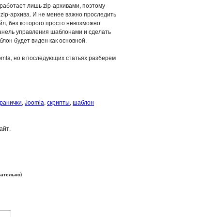
 работает лишь zip-архивами, поэтому
ip-архива. И не менее важно проследить
йл, без которого просто невозможно
панель управления шаблонами и сделать
лон будет виден как основной.
omla, но в последующих статьях разберем
транички
,
Joomla
,
скрипты
,
шаблон
айт.
зательно)