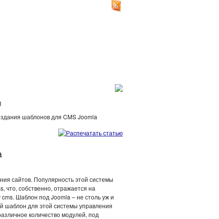
И
оздания шаблонов для CMS Joomla
a
ания сайтов. Популярность этой системы
, что, собственно, отражается на
cms. Шаблон под Joomla – не столь уж и
дый шаблон для этой системы управления
 различное количество модулей, под