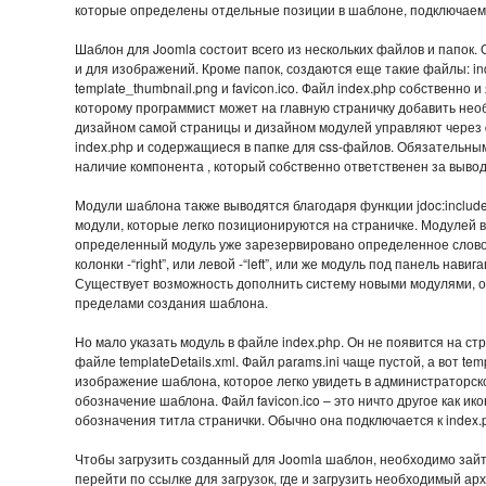
которые определены отдельные позиции в шаблоне, подключаемы
Шаблон для Joomla состоит всего из нескольких файлов и папок.
и для изображений. Кроме папок, создаются еще такие файлы: index
template_thumbnail.png и favicon.ico. Файл index.php собственно
которому программист может на главную страничку добавить нео
дизайном самой страницы и дизайном модулей управляют через
index.php и содержащиеся в папке для css-файлов. Обязательны
наличие компонента , который собственно ответственен за выво
Модули шаблона также выводятся благодаря функции jdoc:include
модули, которые легко позиционируются на страничке. Модулей в
определенный модуль уже зарезервировано определенное слово, 
колонки -“right”, или левой -“left”, или же модуль под панель нави
Существует возможность дополнить систему новыми модулями, о
пределами создания шаблона.
Но мало указать модуль в файле index.php. Он не появится на стр
файле templateDetails.xml. Файл params.ini чаще пустой, а вот te
изображение шаблона, которое легко увидеть в администраторс
обозначение шаблона. Файл favicon.ico – это ничто другое как ик
обозначения титла странички. Обычно она подключается к index.
Чтобы загрузить созданный для Joomla шаблон, необходимо зайт
перейти по ссылке для загрузок, где и загрузить необходимый ар