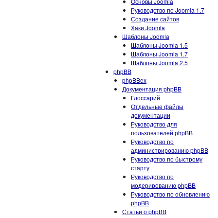
Основы Joomla
Руководство по Joomla 1.7
Создание сайтов
Хаки Joomla
Шаблоны Joomla
Шаблоны Joomla 1.5
Шаблоны Joomla 1.7
Шаблоны Joomla 2.5
phpBB
phpBBex
Документация phpBB
Глоссарий
Отдельные файлы
документации
Руководство для
пользователей phpBB
Руководство по
администрированию phpBB
Руководство по быстрому
старту
Руководство по
модерированию phpBB
Руководство по обновлению
phpBB
Статьи о phpBB