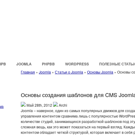
IPB
JOOMLA
PHPBB
WORDPRESS
ПОЛЕЗНЫЕ СТАТЬ
Главная
»
Joomla
»
Статьи о Joomla
»
Основы Joomla
»
Основы с
Основы создания шаблонов для CMS Jooml
Май 28th, 2012
Archi
ма
Joomla – наверное, один из самых популярных движков для созд
управления контентом сравнима лишь с популярностью WordPress
количестве студий, занимающихся разработкой шаблонов под эту 
сложная вещь, как это может показаться на первый взгляд. Каж
контентом обладает четкой структурой, которая включает в себя