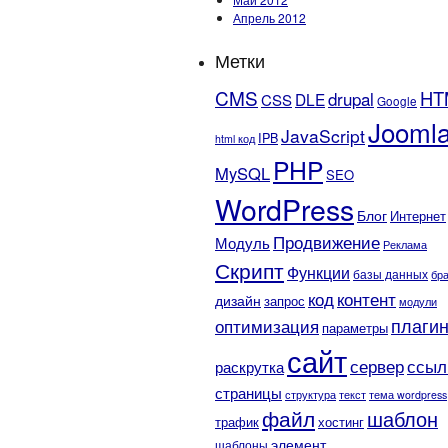
Апрель 2012
Метки
CMS
HT
drupal
DLE
CSS
Google
Jooml
JavaScript
IPB
html код
PHP
MySQL
SEO
WordPress
Блог
Интернет
Продвижение
Модуль
Реклама
Скрипт
Функции
базы данных
бр
контент
код
дизайн
запрос
модули
плаги
оптимизация
параметры
сайт
сервер
ссыл
раскрутка
страницы
текст
структура
тема wordpress
файл
шаблон
трафик
хостинг
элемент
шаблоны