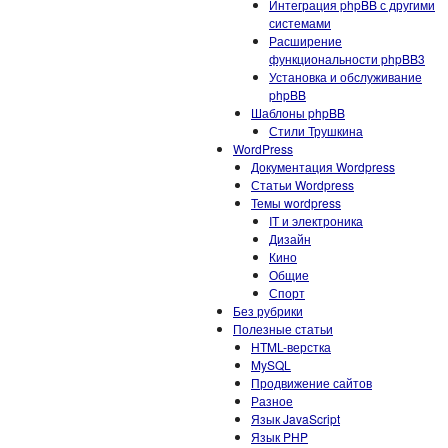
Интеграция phpBB с другими
системами
Расширение
функциональности phpBB3
Установка и обслуживание
phpBB
Шаблоны phpBB
Стили Трушкина
WordPress
Документация Wordpress
Статьи Wordpress
Темы wordpress
IT и электроника
Дизайн
Кино
Общие
Спорт
Без рубрики
Полезные статьи
HTML-верстка
MySQL
Продвижение сайтов
Разное
Язык JavaScript
Язык PHP