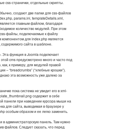
е css-странички, отдельные скрипты.
 Обычно, создают две папки для css-файлов
.php, params.ini, templateDetails.xml,
 и является главным файлом, благодаря
бходимое количество модулей. При этом
 css-файлы, подключаемые к файлу
м компонентом для index.php является
д содержимого сайта в шаблоне.
. Эта функция в Joomla подключает
 этой cms предусмотрено много и часто под
как, к примеру, для модулей правой
гации – “breadcrumbs” (“хлебные крошки”).
днако эта возможность уже далеко за
аничке пока система не увидит его в xml-
mplate_thumbnail.png содержит в себе
кой панели при наведении курсора мыши на
онка для сайта, выводимая в браузере у
php особым образом и ее легко заменить.
и в администраторскую панель. Там нужно
хив файлов. Следует сказать, что перед