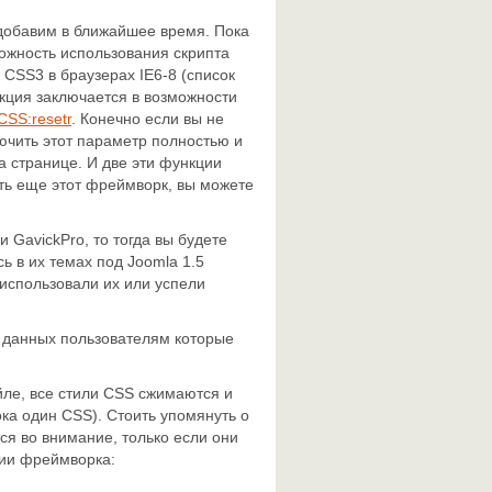
добавим в ближайшее время. Пока
можность использования скрипта
 CSS3 в браузерах IE6-8 (список
нкция заключается в возможности
CSS:resetr
. Конечно если вы не
ючить этот параметр полностью и
а странице. И две эти функции
ить еще этот фреймворк, вы можете
 GavickPro, то тогда вы будете
ь в их темах под Joomla 1.5
 использовали их или успели
 данных пользователям которые
ле, все стили CSS сжимаются и
ка один CSS). Стоить упомянуть о
ся во внимание, только если они
ии фреймворка: