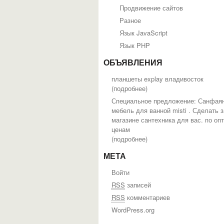
Продвижение сайтов
Разное
Язык JavaScript
Язык PHP
ОБЪЯВЛЕНИЯ
планшеты explay владивосток
(
подробнее
)
Специальное предложение: Санфаян
мебель для ванной misti . Сделать з
магазине сантехника для вас. по оп
ценам
(
подробнее
)
МЕТА
Войти
RSS
записей
RSS
комментариев
WordPress.org