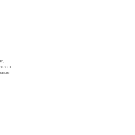
с,
аказ в
товым