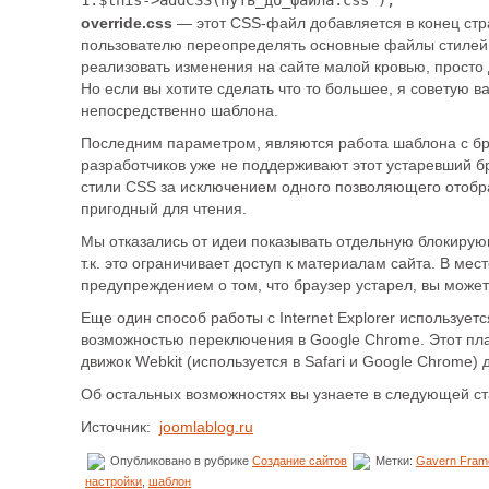
1.
$this
->addCSS(путь_до_файла.css');
override.css
— этот CSS-файл добавляется в конец стр
пользователю переопределять основные файлы стилей 
реализовать изменения на сайте малой кровью, просто 
Но если вы хотите сделать что то большее, я советую 
непосредственно шаблона.
Последним параметром, являются работа шаблона с бр
разработчиков уже не поддерживают этот устаревший б
стили CSS за исключением одного позволяющего отобр
пригодный для чтения.
Мы отказались от идеи показывать отдельную блокирую
т.к. это ограничивает доступ к материалам сайта. В мес
предупреждением о том, что браузер устарел, вы может
Еще один способ работы с Internet Explorer используется
возможностью переключения в Google Chrome. Этот пла
движок Webkit (используется в Safari и Google Chrome) 
Об остальных возможностях вы узнаете в следующей ст
Источник:
joomlablog.ru
Опубликовано в рубрике
Создание сайтов
Метки:
Gavern Fram
настройки
,
шаблон