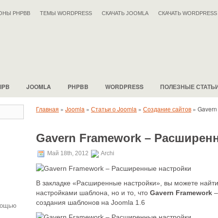
ОНЫ PHPBB
ТЕМЫ WORDPRESS
СКАЧАТЬ JOOMLA
СКАЧАТЬ WORDPRESS
IPB
JOOMLA
PHPBB
WORDPRESS
ПОЛЕЗНЫЕ СТАТЬ
Главная
»
Joomla
»
Статьи о Joomla
»
Создание сайтов
»
Gavern
Gavern Framework – Расширен
.
Май 18th, 2012
Archi
В закладке «Расширенные настройки», вы можете найти
настройками шаблона, но и то, что
Gavern Framework
–
создания шаблонов на Joomla 1.6
мощью