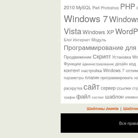
PHP
2010
MySQL
Perl
Photoshop
Windows 7
Window
Vista
WordP
Windows XP
Модуль
Блог
Интернет
Программирование для
Скрипт
Продвижение
Установка Wi
Функции
код
администрирование
дизайн
контент
настройка Windows 7
оптим
плагин
параметры
программировать н
сайт
сервер
ссылки
раскрутка
ст
файл
шаблон
элемен
трафик
хостинг
Шаблоны Joomla
|
Шаблон
Все прав