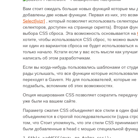
Вам стоит ожидать больше новых функций которые мы 
добавлены две новые функции. Первая из них, это воз
Select[ivizr]
, который позволяет использовать селекторы
селекторов, доступен на странице скрипта). Вторая фу
выбора CSS сброса. Эта возможность основывается на
хотите, чтобы использовался CSS сброс, то можно выкл
ни один из вариантов сброса не будет использоваться н
только начало. Кстати если у вас есть мысли как улучш
написать об этом разработчикам.
Если вы когда-нибудь пользовались шаблонами от студии
рады услышать, что все функции которые использовалис
переходят в Gavern. Но для пользователей, которые не
подзабыть, вспомним об этих возможностях.
Опция кеширования CSS позволяет сократить передачу
уже были на вашем сайте.
Параметр сжатия CSS объединяет все стили в один фай
объединяются в строгой последовательности (одна стро
том, что Стоит упомянуть, что эти стили CSS принимают
были добавленные в head с мощью специальной функц