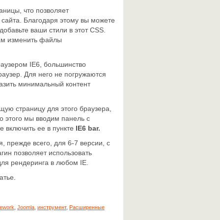
аницы, что позволяет
сайта. Благодаря этому вы можете
добавьте ваши стили в этот CSS.
вам изменить файлы
аузером IE6, большинство
раузер. Для него не погружаются
азить минимальный контент
щую страницу для этого браузера,
то этого мы вводим панель с
е включить ее в пункте
IE6 bar.
, прежде всего, для 6-7 версии, с
гин позволяет использовать
для рендеринга в любом IE.
атье.
ework
,
Joomla
,
инструмент
,
Расширенные