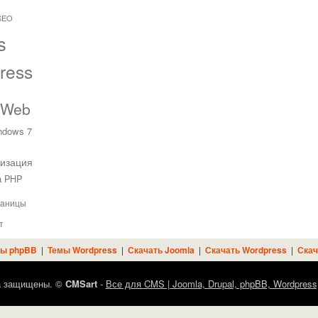
SEO
s
ress
 Web
ndows 7
изация
а PHP
раницы
т
ы phpBB
|
Темы Wordpress
|
Скачать Joomla
|
Скачать Wordpress
|
Скач
а защищены. ©
CMSart
-
Все для CMS | Joomla, Drupal, phpBB, Wordpress