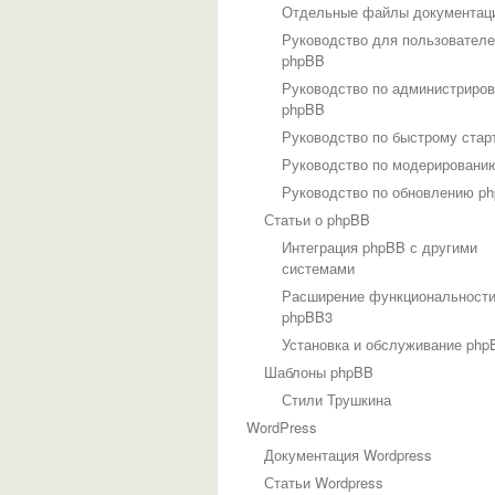
Отдельные файлы документац
Руководство для пользовател
phpBB
Руководство по администриро
phpBB
Руководство по быстрому стар
Руководство по модерировани
Руководство по обновлению p
Статьи о phpBB
Интеграция phpBB с другими
системами
Расширение функциональност
phpBB3
Установка и обслуживание php
Шаблоны phpBB
Стили Трушкина
WordPress
Документация Wordpress
Статьи Wordpress