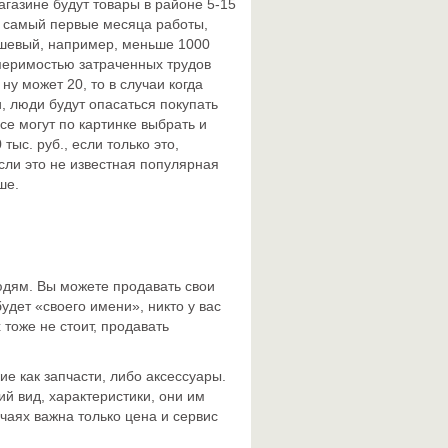
газине будут товары в районе 5-15
 в самый первые месяца работы,
дешевый, например, меньше 1000
меримостью затраченных трудов
ну может 20, то в случаи когда
, люди будут опасаться покупать
се могут по картинке выбрать и
тыс. руб., если только это,
если это не известная популярная
ше.
юдям. Вы можете продавать свои
удет «своего имени», никто у вас
 тоже не стоит, продавать
е как запчасти, либо аксессуары.
й вид, характеристики, они им
учаях важна только цена и сервис