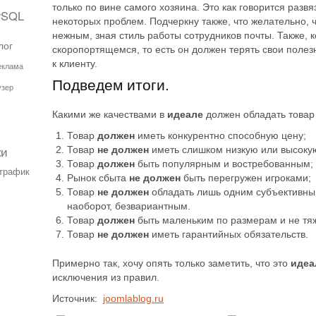
только по вине самого хозяина. Это как говорится разв
ySQL
некоторых проблем. Подчеркну также, что желательно, 
нежным, зная стиль работы сотрудников почты. Также, 
лог
скоропортящемся, то есть он должен терять свои полезн
к клиенту.
еклама
Подведем итоги.
узер
Какими же качествами в
идеале
должен обладать товар
Товар
должен
иметь конкурентно способную цену;
ки
Товар
не должен
иметь слишком низкую или высоку
Товар
должен
быть популярным и востребованным;
трафик
Рынок сбыта
не должен
быть перегружен игроками;
Товар
не должен
обладать лишь одним субъективным
наоборот, безвариантным.
Товар
должен
быть маленьким по размерам и не тя
Товар
не должен
иметь гарантийных обязательств.
Примерно так, хочу опять только заметить, что это
идеа
исключения из правил.
Источник:
joomlablog.ru