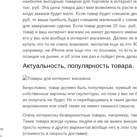
наиболее выгодным товаром для торговли в интернет ма
тыс. руб. Эта цена товара даст вам возможность расти
когда заказов будет мало. Если товар будет слишком 
руб, то ваша прибыль будет слишком маленькой с соиз
для завершение сделки. Если товар дороже 15 тыс. руб, 
товар и ваш интернет магазин не имеет должного имени
его у вас или вообще в интернет магазинах. Далеко не в
купить что-то не очень знакомое, заплатив еще за это 30 
например, не iPhone или еще что -то похожее, то есть 
позиция на рынке, и об этом как раз и пойдет речь даль
Актуальность, популярность товара.
Безусловно, товар должен быть популярным, нужный л
собственные картины или скульптуры, но пока у вас не б
их покупать не будет. Но и перебарщивать в таких делах
мороженное или хлеб также не имеет никакого смысла.
Очень интересны безвариантные товары, например, таки
Такие товара всегда нужны людям и им не важен внешни
просто нужны и других вариантов вообще нет, в этих сл
ии
(стоимость и скорость доставки).
ей