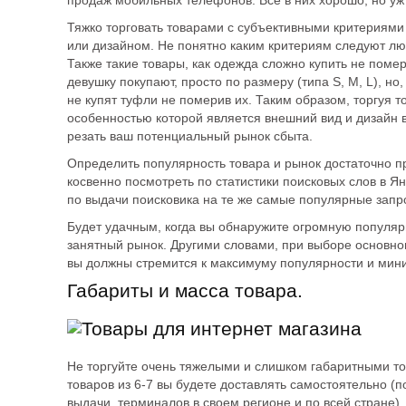
продаж мобильных телефонов. Все в них хорошо, но уж 
Тяжко торговать товарами с субъективными критериями 
или дизайном. Не понятно каким критериям следуют лю
Также такие товары, как одежда сложно купить не помер
девушку покупают, просто по размеру (типа S, M, L), н
не купят туфли не померив их. Таким образом, торгуя 
особенностью которой является внешний вид и дизайн вы
резать ваш потенциальный рынок сбыта.
Определить популярность товара и рынок достаточно п
косвенно посмотреть по статистики поисковых слов в Ян
по выдачи поисковика на те же самые популярные запр
Будет удачным, когда вы обнаружите огромную популярн
занятный рынок. Другими словами, при выборе основно
вы должны стремится к максимуму популярности и мини
Габариты и масса товара.
Не торгуйте очень тяжелыми и слишком габаритными то
товаров из 6-7 вы будете доставлять самостоятельно (п
выдачи, терминалов в своем регионе и по всей стране).