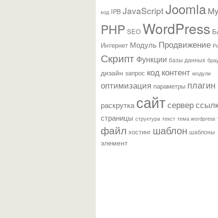
Joomla
JavaScript
M
IPB
код
WordPress
PHP
Б
SEO
Продвижение
Модуль
Интернет
Р
Скрипт
Функции
базы данных
бра
контент
код
дизайн
запрос
модули
плагин
оптимизация
параметры
сайт
сервер
ссыл
раскрутка
страницы
текст
структура
тема wordpress
файл
шаблон
хостинг
шаблоны
элемент