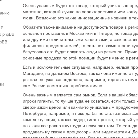
Очень удачным будет тот товар, который уникально пре
магазине, который лучше по характеристикам чем конк
ванию
люди. Возможно это какие инновационные новинки в тех
ту
Обратите также внимание на доступность товара в регио
основной поставщик в Москве или в Питере, но товар д
ю phpBB
или другими отличительными качествами, а сам постав
hpBB
филиалов, представителей, то есть нет возможности куп
безусловно его будут покупать люди из регионов. Приче
основные продажи по этой позиции будут именно в рег
Есть и исключительные ситуации, например, нельзя про
и
Магадане, на дальнем Востоке, так как она именно отту
рынках где уже все поделено, например, торговать ску
BB
юге России достаточно проблематично.
Очень важным является сам рынок. Если в вашей област
игроки гиганты, то лучше туда не соваться, если только
сверхнизкой ценой или каким-то уникальным предложен
Петербурге, например, я никогда бы не стал занимать
комплектующих, так как лидер, гигант рынка, который 
но люди все равно идут туда и покупают там. То есть да
продавать ну скажем процессоры или видеокартами. Д