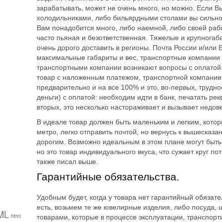
зарабатывать, может не очень много, но можно. Если В
холодильниками, либо бильярдными столами вы сильно у
Вам понадобится много, либо наемной, либо своей рабо
часто пьяная и безответственная. Тяжелые и крупногаб
очень дорого доставить в регионы. Почта России и/или
максимальные габариты и вес, транспортные компании т
транспортными компании возникают вопросы с оплатой.
товар с наложенным платежом, транспортной компание
предварительно и на все 100% и это, во-первых, трудно
деньги) с оплатой: необходим идти в банк, печатать рек
вторых, это несколько настораживает и вызывает недов
В идеале товар должен быть маленьким и легким, котор
метро, легко отправить почтой, но вернусь к вышесказа
дорогим. Возможно идеальным в этом плане могут быт
но это товар индивидуального вкуса, что сужает круг п
также писал выше.
Гарантийные обязательства.
Удобным будет, когда у товара нет гарантийный обязате
есть, возьмем те же ювелирные изделия, либо посуда, 
ML
html
товарами, которые в процессе эксплуатации, транспорти