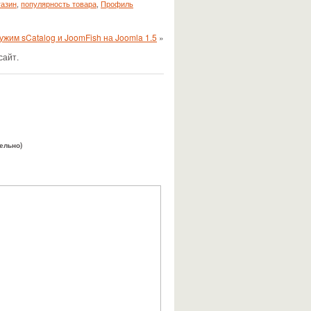
газин
,
популярность товара
,
Профиль
ужим sCatalog и JoomFish на Joomla 1.5
»
сайт.
тельно)