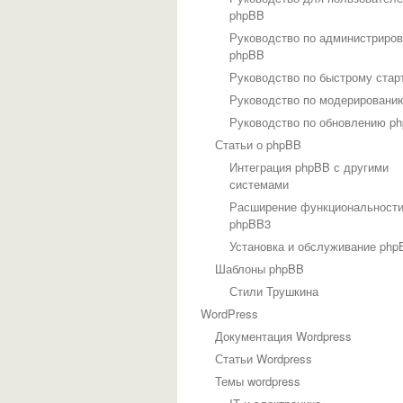
phpBB
Руководство по администриро
phpBB
Руководство по быстрому стар
Руководство по модерировани
Руководство по обновлению p
Статьи о phpBB
Интеграция phpBB с другими
системами
Расширение функциональност
phpBB3
Установка и обслуживание php
Шаблоны phpBB
Стили Трушкина
WordPress
Документация Wordpress
Статьи Wordpress
Темы wordpress