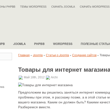
ОНЫ PHPBB
ТЕМЫ WORDPRESS
СКАЧАТЬ JOOMLA
СКАЧАТЬ WORDPRESS
IPB
JOOMLA
PHPBB
WORDPRESS
ПОЛЕЗНЫЕ СТАТЬ
Главная
»
Joomla
»
Статьи о Joomla
»
Создание сайтов
»
Товары
Товары для интернет магазина
Май 18th, 2012
Archi
ума
Предположим вы решились заняться интернет коммерцие
проблемы при этом, я расскажу позже, а в этой статье
вашего магазина. Каким он должен быть? Какими качес
Разберемся вместе.