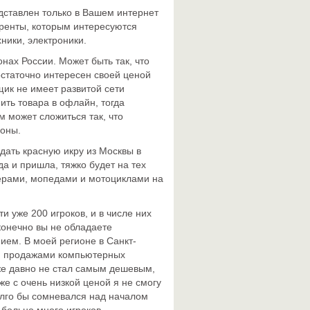
дставлен только в Вашем интернет
уренты, которым интересуются
ники, электроники.
нах России. Может быть так, что
остаточно интересен своей ценой
щик не имеет развитой сети
ить товара в офлайн, тогда
м может сложиться так, что
ионы.
дать красную икру из Москвы в
да и пришла, тяжко будет на тех
терами, мопедами и мотоциклами на
и уже 200 игроков, и в числе них
 конечно вы не обладаете
ием. В моей регионе в Санкт-
ся продажами компьютерных
уже давно не стал самым дешевым,
же с очень низкой ценой я не смогу
олго бы сомневался над началом