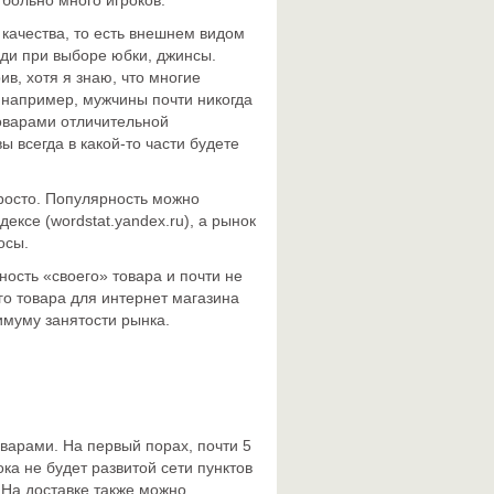
больно много игроков.
качества, то есть внешнем видом
ди при выборе юбки, джинсы.
ив, хотя я знаю, что многие
о, например, мужчины почти никогда
товарами отличительной
 всегда в какой-то части будете
росто. Популярность можно
дексе (
wordstat.yandex.ru
), а рынок
осы.
ость «своего» товара и почти не
го товара для интернет магазина
муму занятости рынка.
варами. На первый порах, почти 5
ока не будет развитой сети пунктов
 На доставке также можно