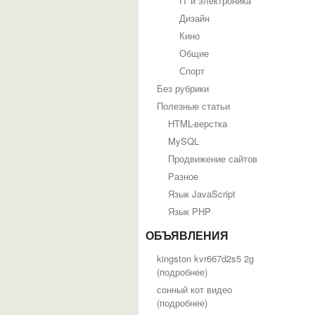
IT и электроника
Дизайн
Кино
Общие
Спорт
Без рубрики
Полезные статьи
HTML-верстка
MySQL
Продвижение сайтов
Разное
Язык JavaScript
Язык PHP
ОБЪЯВЛЕНИЯ
kingston kvr667d2s5 2g
(
подробнее
)
сонный кот видео
(
подробнее
)