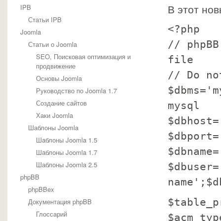
IPB
В этот но
Статьи IPB
<?php
Joomla
// phpBB
Статьи о Joomla
SEO, Поисковая оптимизация и
file
продвижение
// Do no
Основы Joomla
$dbms='m
Руководство по Joomla 1.7
Создание сайтов
mysql
Хаки Joomla
$dbhost=
Шаблоны Joomla
$dbport=
Шаблоны Joomla 1.5
$dbname=
Шаблоны Joomla 1.7
Шаблоны Joomla 2.5
$dbuser=
phpBB
name';$d
phpBBex
$table_p
Документация phpBB
Глоссарий
$acm_typ