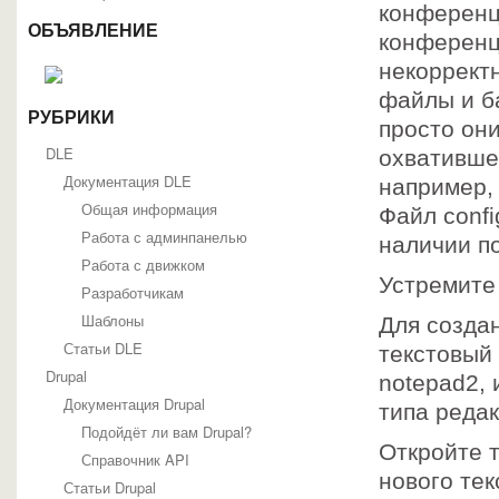
конференц
ОБЪЯВЛЕНИЕ
конференц
некорректн
файлы и б
РУБРИКИ
просто они
DLE
охвативше
Документация DLE
например,
Общая информация
Файл confi
Работа с админпанелью
наличии по
Работа с движком
Устремите 
Разработчикам
Шаблоны
Для созда
Статьи DLE
текстовый 
Drupal
notepad2, 
Документация Drupal
типа редак
Подойдёт ли вам Drupal?
Откройте 
Справочник API
нового тек
Статьи Drupal