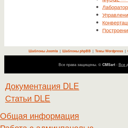
Лаборатор
Управлени
Конвертац
Построени
Шаблоны Joomla
|
Шаблоны phpBB
|
Темы Wordpress
|
Все права защищены. ©
CMSart
-
Все д
Документация DLE
Статьи DLE
Общая информация
Работа с админпанелью