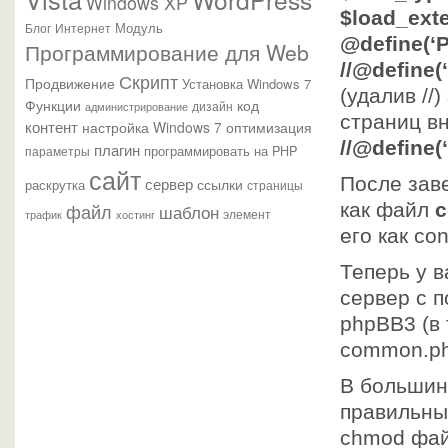
Windows XP
$load_exte
Модуль
Блог
Интернет
@define(‘
Программирование для Web
//@define(
Скрипт
Продвижение
Установка Windows 7
(удалив //
Функции
код
администрирование
дизайн
страниц в
контент
настройка Windows 7
оптимизация
//@define
плагин
параметры
программировать на PHP
сайт
сервер
После зав
ссылки
раскрутка
страницы
файл
как файл
c
шаблон
элемент
трафик
хостинг
его как conf
Теперь у 
сервер с 
phpBB3 (в 
common.php
В большин
правильные
chmod файл