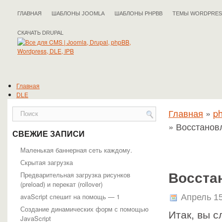
ГЛАВНАЯ
ШАБЛОНЫ JOOMLA
ШАБЛОНЫ PHPBB
ТЕМЫ WORDPRES
СКАЧАТЬ DRUPAL
Главная
DLE
Drupal
Главная
»
p
IPB
Joomla
»
Восстановл
phpBB
СВЕЖИЕ ЗАПИСИ
WordPress
Полезные статьи
Маленькая баннерная сеть каждому.
Скрытая загрузка
Предварительная загрузка рисунков
Восста
(preload) и перекат (rollover)
avaScript спешит на помощь — 1
Апрель 15
Создание динамических форм с помощью
Итак, вы с
JavaScript