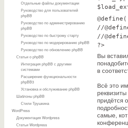
Отдельные файлы документации
$load_ex
Руководство для пользователей
phpBB
@define(
Руководство по администрированию
//@defin
phpBB
Руководство по быстрому старту
//@defin
Руководство по модерированию phpBB
?>
Руководство по обновлению phpBB
Вы встави
Статьи о phpBB
понадобит
Интеграция phpBB с другими
системами
в соответ
Расширение функциональности
phpBB3
Всё это им
Установка и обслуживание phpBB
реквизиты 
Шаблоны phpBB
придётся о
Стили Трушкина
подробност
WordPress
самые, ко
Документация Wordpress
конференц
Статьи Wordpress