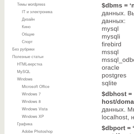
Темы wordpress
$dbms = ‘
IT и электроника
данных. В
Дизайн
данных:
Кино
mysql
Общие
mysqli
Спорт
firebird
Без рубрики
mssql
Полезные статьи
mssql_odb
HTML-верстка
oracle
MySQL
postgres
Windows
sqlite
Microsoft Office
$dbhost = 
Windows 7
host/doma
Windows 8
Windows Vista
данных. М
Windows XP
localhost,
Графика
$dbport = ‘
Adobe Photoshop