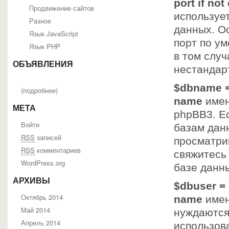
port if not
Продвижение сайтов
используе
Разное
данных. Ос
Язык JavaScript
порт по у
Язык PHP
в том случ
ОБЪЯВЛЕНИЯ
нестандар
$dbname =
(
подробнее
)
name
имен
МЕТА
phpBB3. Е
Войти
базам дан
RSS
записей
просматри
RSS
комментариев
свяжитесь
WordPress.org
базе данн
АРХИВЫ
$dbuser = 
Октябрь 2014
name
имен
Май 2014
нуждаются 
Апрель 2014
использова