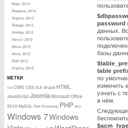
Март 2014
пользоват
Февраль 2014
$dbpasswd
Апрель 2013
password
Январь 2013
данных. В
Ноябрь 2012
пользовате
Август 2012
подключен
Июль 2012
базы данн
Июнь 2012
Май 2012
$table_pref
Апрель 2012
table prefi
по умолча
МЕТКИ
изменить е
HTML
CMS
CSS
drupal
DLE
CGI
узнать с 
Joomla
JavaScript
Microsoft Office
в нём.
PHP
2010
MySQL
Perl
Photoshop
SEO
Следующие
Windows 7
Windows
беспокоит
$acm_type =
Vista
WordPress