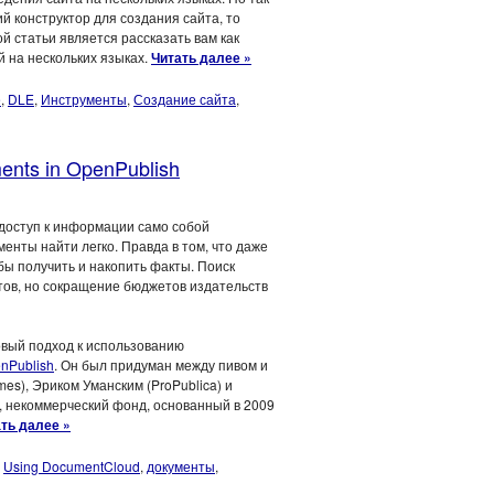
ий конструктор для создания сайта, то
й статьи является рассказать вам как
й на нескольких языках.
Читать далее »
e
,
DLE
,
Инструменты
,
Создание сайта
,
ents in OpenPublish
 доступ к информации само собой
енты найти легко. Правда в том, что даже
бы получить и накопить факты. Поиск
тов, но сокращение бюджетов издательств
овый подход к использованию
nPublish
. Он был придуман между пивом и
s), Эриком Уманским (ProPublica) и
, некоммерческий фонд, основанный в 2009
ть далее »
,
Using DocumentCloud
,
документы
,