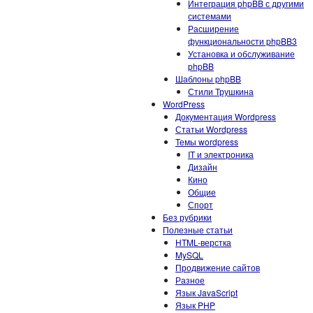
Интеграция phpBB с другими
системами
Расширение
функциональности phpBB3
Установка и обслуживание
phpBB
Шаблоны phpBB
Стили Трушкина
WordPress
Документация Wordpress
Статьи Wordpress
Темы wordpress
IT и электроника
Дизайн
Кино
Общие
Спорт
Без рубрики
Полезные статьи
HTML-верстка
MySQL
Продвижение сайтов
Разное
Язык JavaScript
Язык PHP