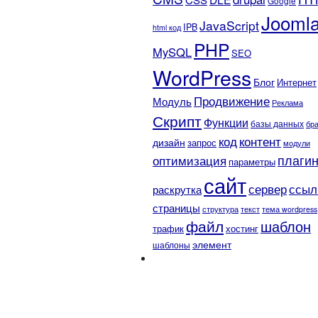
Google
Jooml
JavaScript
IPB
html код
PHP
MySQL
SEO
WordPress
Блог
Интернет
Продвижение
Модуль
Реклама
Скрипт
Функции
базы данных
бр
контент
код
дизайн
запрос
модули
плаги
оптимизация
параметры
сайт
сервер
ссыл
раскрутка
страницы
текст
структура
тема wordpress
файл
шаблон
трафик
хостинг
элемент
шаблоны