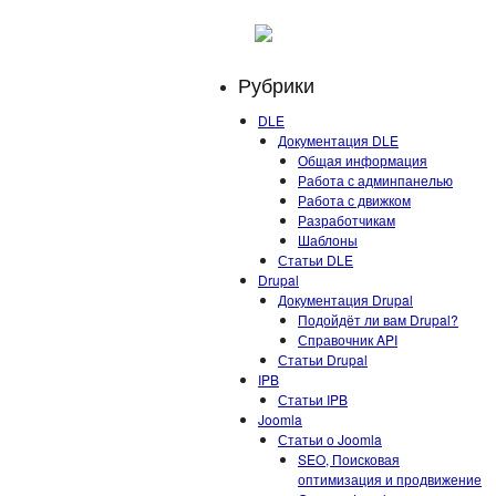
Рубрики
DLE
Документация DLE
Общая информация
Работа с админпанелью
Работа с движком
Разработчикам
Шаблоны
Статьи DLE
Drupal
Документация Drupal
Подойдёт ли вам Drupal?
Справочник API
Статьи Drupal
IPB
Статьи IPB
Joomla
Статьи о Joomla
SEO, Поисковая
оптимизация и продвижение