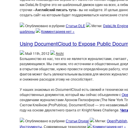
как DataLife Engine это не шаблонный движок один на всех, а гибк
строчки «
Английский писать тута
» вы не найдете. И целью данно
создать сайт на которым будет поддерживаться написание стате
Опубликовано в рубрике
Статьи DLE
Метки:
DataLife Engin
шаблоны
Комментариев нет »
Using DocumentCloud to Expose Public Docum
Май 11th, 2012
Archi
Большинство из нас, тех кто не является журналистами, считают
разумеющимся. Мы считаем, что источники и общественные докум
в открытом обществе, нужно провести определённую работу, что
фактов может быть увлекательным вызовов для многих журналис
и снижение расходов этому не способствует.
У наших знакомых из DocumentCloud есть свежий и технически н
общественных документов, который мы сейчас объединяем с
Ope
сендвичами журналистами Ароном Пилхофером (The New York Time
Скотом Клейном (ProPublica). DocumentCloud — это независимый
году на основе двухлетнего гранта от Knight News Challenge.
Чита
Опубликовано в рубрике
Статьи Drupal
Метки:
OpenPublish
Инструменты
, Современные технологии
Комментариев нет »