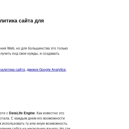
литика сайта для
ления Web, но для большинства это только
лучить под свои нужды, и создавать
налитика сайта
,
движок Google Analytics
,
оте с
DataLife Engine
. Как известно это
ртала. С каждым днем его возможности
 использовать ту или иную возможность.
дения сайта на нескольких языках. Но так