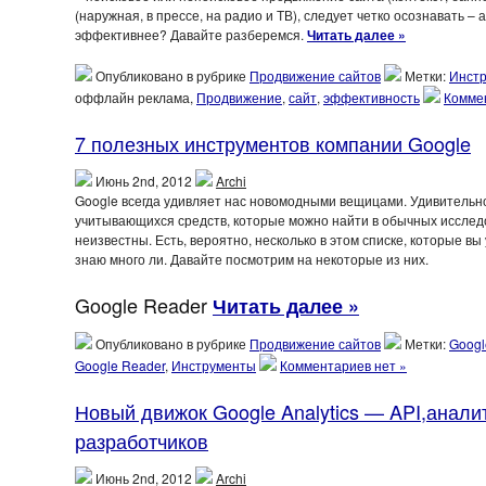
(наружная, в прессе, на радио и ТВ), следует четко осознавать –
эффективнее? Давайте разберемся.
Читать далее »
Опубликовано в рубрике
Продвижение сайтов
Метки:
Инст
оффлайн реклама,
Продвижение
,
сайт
,
эффективность
Коммен
7 полезных инструментов компании Google
Июнь 2nd, 2012
Archi
Google всегда удивляет нас новомодными вещицами. Удивительно,
учитывающихся средств, которые можно найти в обычных исследов
неизвестны. Есть, вероятно, несколько в этом списке, которые вы
знаю много ли. Давайте посмотрим на некоторые из них.
Google Reader
Читать далее »
Опубликовано в рубрике
Продвижение сайтов
Метки:
Googl
Google Reader
,
Инструменты
Комментариев нет »
Новый движок Google Analytics — API,анали
разработчиков
Июнь 2nd, 2012
Archi