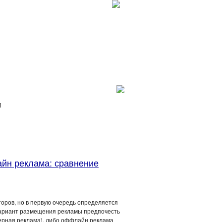
И
йн реклама: сравнение
оров, но в первую очередь определяется
вариант размещения рекламы предпочесть
нерная реклама), либо оффлайн реклама