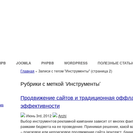
IPB
JOOMLA
PHPBB
WORDPRESS
ПОЛЕЗНЫЕ СТАТЬ
Главная
»
Записи с тегом "Инструменты"
(страница 2)
Рубрики с меткой ‘Инструменты’
Продвижение сайтов и традиционная оффла
эффективности
ма
Июнь 3rd, 2012
Archi
Выбор инструментов рекламной кампании зависит от многих факт
рамками бюджета на ее проведение. Принимая решение, какой 
– поисковое или непоисковое продвижение сайта (контекст, бан