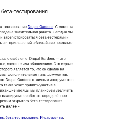
 бета-тестирования
ета-тестирование
Drupal Gardens
. С момента
роведена значительная работа. Сегодня мы
и зарегистрироваться бета-тестерами и
тысяч приглашений в ближайшие несколько
 стало ещё легче. Drupal Gardens — это
вке, хостинге или обновлениях. Это сервис,
оторого является то, что он сделан на
румы, дополнительные типы документов,
ают Drupal Gardens отличным инструментов
то также хочет принять участие в
 ближайшие месяцы мы планируем увеличить
Мы планируем поработать определённое
 режим открытого бета-тестирования,
ать далее »
ens
,
бета-тестирование
,
Инструменты
,