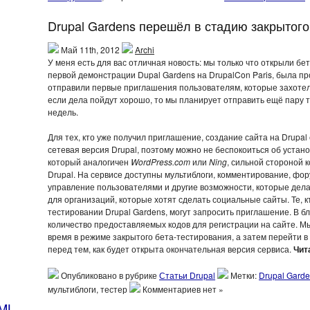
Drupal Gardens перешёл в стадию закрытого
Май 11th, 2012
Archi
У меня есть для вас отличная новость: мы только что открыли б
первой
демонстрации Dupal Gardens на DrupalCon Paris
, была п
отправили первые приглашения пользователям, которые захотел
если дела пойдут хорошо, то мы планирует отправить ещё пару 
недель.
Для тех, кто уже получил приглашение, создание сайта на Drupal
сетевая версия Drupal, поэтому можно не беспокоиться об устано
который аналогичен
WordPress.com
или
Ning
, сильной стороной к
Drupal. На сервисе доступны мультиблоги, комментирование, фо
управление пользователями и другие возможности, которые дел
для организаций, которые хотят сделать социальные сайты. Те, к
тестировании Drupal Gardens, могут запросить приглашение. В
количество предоставляемых кодов для регистрации на сайте. 
время в режиме закрытого бета-тестирования, а затем перейти в
перед тем, как будет открыта окончательная версия сервиса.
Чит
Опубликовано в рубрике
Статьи Drupal
Метки:
Drupal Gard
мультиблоги, тестер
Комментариев нет »
ML