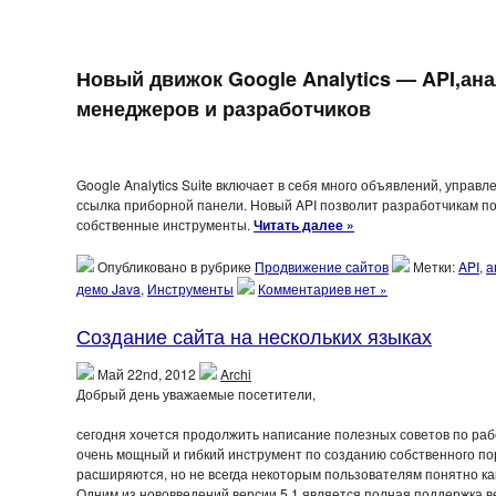
Новый движок Google Analytics — API,ана
менеджеров и разработчиков
Google Analytics Suite включает в себя много объявлений, управ
ссылка приборной панели. Новый API позволит разработчикам по
собственные инструменты.
Читать далее »
Опубликовано в рубрике
Продвижение сайтов
Метки:
API
,
а
демо Java
,
Инструменты
Комментариев нет »
Создание сайта на нескольких языках
Май 22nd, 2012
Archi
Добрый день уважаемые посетители,
сегодня хочется продолжить написание полезных советов по раб
очень мощный и гибкий инструмент по созданию собственного по
расширяются, но не всегда некоторым пользователям понятно как
Одним из нововведений версии 5.1 является полная поддержка ве