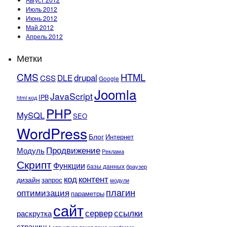
Июль 2012
Июнь 2012
Май 2012
Апрель 2012
Метки
CMS
HTML
drupal
DLE
CSS
Google
Joomla
JavaScript
IPB
html код
PHP
MySQL
SEO
WordPress
Блог
Интернет
Продвижение
Модуль
Реклама
Скрипт
Функции
базы данных
браузер
контент
код
дизайн
запрос
модули
плагин
оптимизация
параметры
сайт
сервер
ссылки
раскрутка
страницы