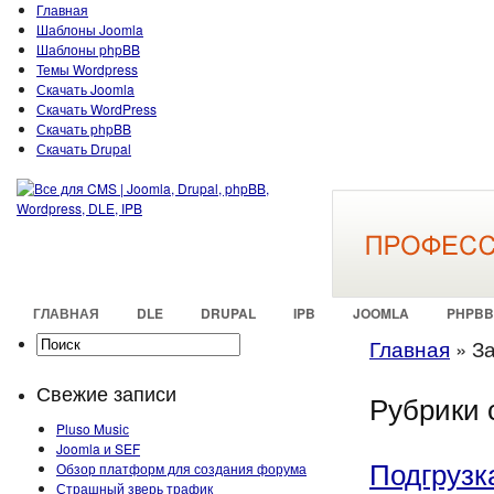
Главная
Шаблоны Joomla
Шаблоны phpBB
Темы Wordpress
Скачать Joomla
Скачать WordPress
Скачать phpBB
Скачать Drupal
ГЛАВНАЯ
DLE
DRUPAL
IPB
JOOMLA
PHPBB
Главная
»
За
Свежие записи
Рубрики с
Pluso Musiс
Joomla и SEF
Подгрузк
Обзор платформ для создания форума
Страшный зверь трафик