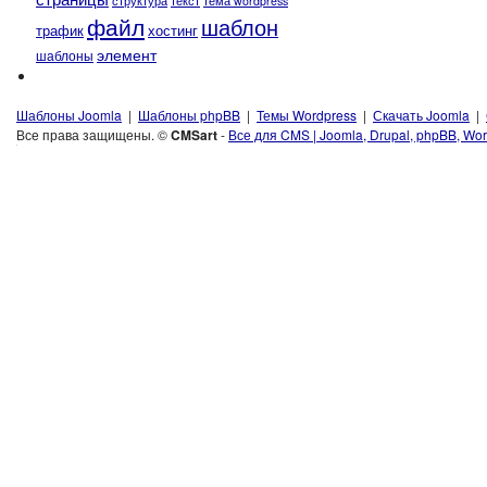
текст
структура
тема wordpress
файл
шаблон
трафик
хостинг
элемент
шаблоны
Шаблоны Joomla
|
Шаблоны phpBB
|
Темы Wordpress
|
Скачать Joomla
|
Все права защищены. ©
CMSart
-
Все для CMS | Joomla, Drupal, phpBB, Wor