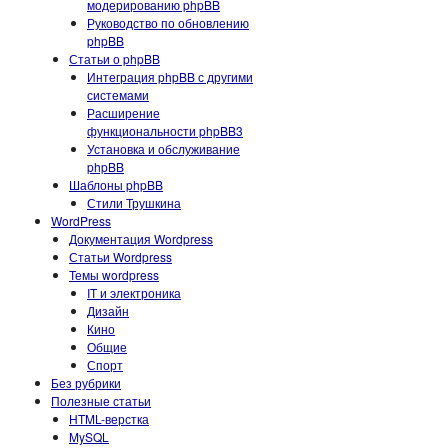
модерированию phpBB
Руководство по обновлению
phpBB
Статьи о phpBB
Интеграция phpBB с другими
системами
Расширение
функциональности phpBB3
Установка и обслуживание
phpBB
Шаблоны phpBB
Стили Трушкина
WordPress
Документация Wordpress
Статьи Wordpress
Темы wordpress
IT и электроника
Дизайн
Кино
Общие
Спорт
Без рубрики
Полезные статьи
HTML-верстка
MySQL