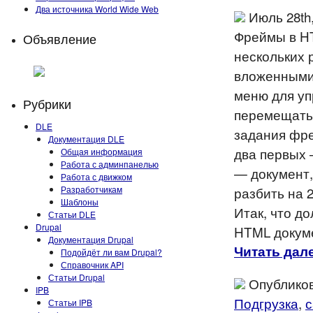
Два источника World Wide Web
Июль 28th
Фреймы в HT
Объявление
нескольких 
вложенными 
меню для уп
Рубрики
перемещать
DLE
задания фре
Документация DLE
два первых 
Общая информация
Работа с админпанелью
— документ,
Работа с движком
Разработчикам
разбить на 
Шаблоны
Итак, что д
Статьи DLE
Drupal
HTML докум
Документация Drupal
Читать дале
Подойдёт ли вам Drupal?
Справочник API
Статьи Drupal
Опубликов
IPB
Подгрузка
,
с
Статьи IPB