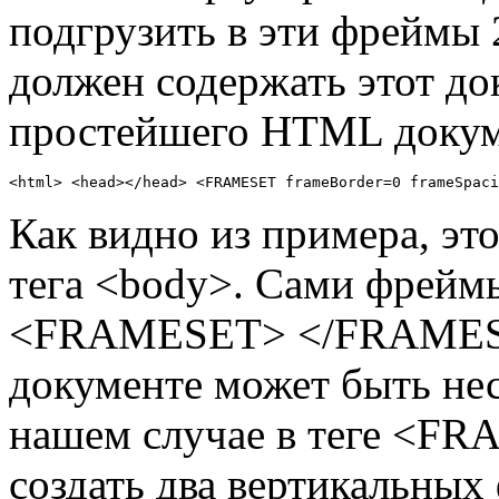
подгрузить в эти фреймы 
должен содержать этот до
простейшего HTML докум
<html> <head></head> <FRAMESET frameBorder=0 frameSpaci
Как видно из примера, эт
тега <body>. Сами фрейм
<FRAMESET> </FRAMESE
документе может быть н
нашем случае в теге <FR
создать два вертикальных