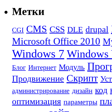
Метки
CMS
CSS
drupal
DLE
CGI
Microsoft Office 2010
M
Windows 7
Windows 
Прог
Модуль
Блог
Интернет
Скрипт
Продвижение
Уст
код
дизайн
администрирование
пл
оптимизация
параметры