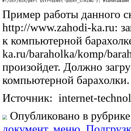
#!/usr/bin/perl $str=$ENV{'QUERY_STRING'}; #записываем 
Пример работы данного ск
http://www.zahodi-ka.ru: 
к компьютерной барахолке:
ka.ru/baraholka/komp/barah
произойдет. Должно загру
компьютерной барахолки.
Источник: internet-technol
Опубликовано в рубрик
документ
,
меню
,
Подгрузк