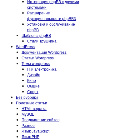
Интеграция phpBB с другими
системами
Расширение
функциональности phpBB3
Установка и обслуживание
phpBB
Шаблоны phpBB
Стили Трушкина
WordPress
Документация Wordpress
Статьи Wordpress
Темы wordpress
IT и электроника
Дизайн
Кино
Общие
Спорт
Без рубрики
Полезные статьи
HTML-верстка
MySQL
Продвижение сайтов
Разное
Язык JavaScript
Язык PHP