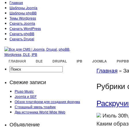
Главная
Шаблоны Joomla
Шаблоны phpBB
Темы Wordpress
Скачать Joomla
Скачать WordPress
Скачать phpBB
Скачать Drupal
ГЛАВНАЯ
DLE
DRUPAL
IPB
JOOMLA
PHPBB
Главная
»
За
Свежие записи
Рубрики 
Pluso Musiс
Joomla и SEF
Раскручи
Обзор платформ для создания форума
Страшный зверь трафик
Два источника World Wide Web
Июль 30th
Каким образ
Объявление