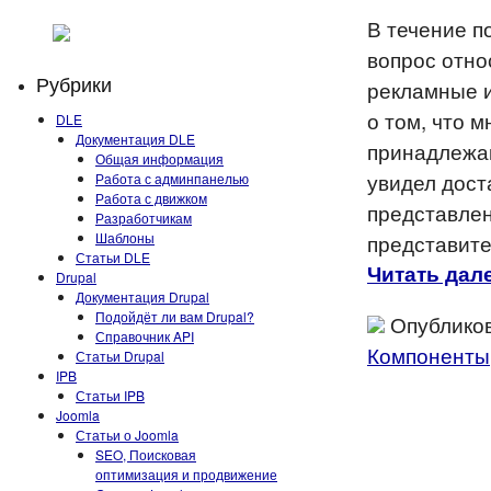
В течение п
вопрос отно
Рубрики
рекламные и
о том, что 
DLE
Документация DLE
принадлежащ
Общая информация
увидел дост
Работа с админпанелью
Работа с движком
представлен
Разработчикам
Шаблоны
представите
Статьи DLE
Читать дале
Drupal
Документация Drupal
Подойдёт ли вам Drupal?
Опубликов
Справочник API
Компоненты
Статьи Drupal
IPB
Статьи IPB
Joomla
Статьи о Joomla
SEO, Поисковая
оптимизация и продвижение