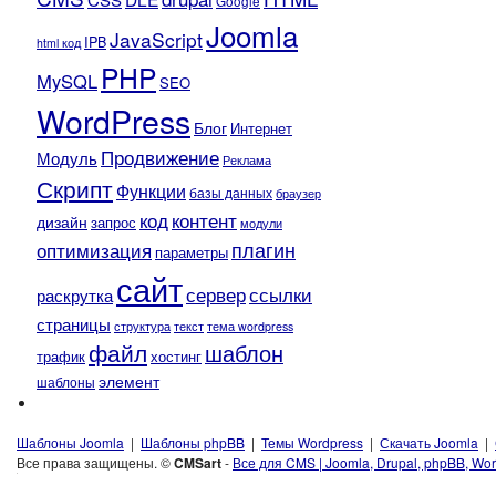
Google
Joomla
JavaScript
IPB
html код
PHP
MySQL
SEO
WordPress
Блог
Интернет
Продвижение
Модуль
Реклама
Скрипт
Функции
базы данных
браузер
контент
код
дизайн
запрос
модули
плагин
оптимизация
параметры
сайт
сервер
ссылки
раскрутка
страницы
текст
структура
тема wordpress
файл
шаблон
трафик
хостинг
элемент
шаблоны
Шаблоны Joomla
|
Шаблоны phpBB
|
Темы Wordpress
|
Скачать Joomla
|
Все права защищены. ©
CMSart
-
Все для CMS | Joomla, Drupal, phpBB, Wor