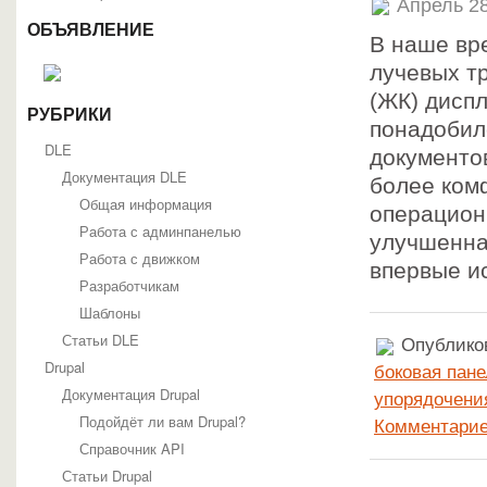
Апрель 28
ОБЪЯВЛЕНИЕ
В наше вре
лучевых т
(ЖК) дисп
РУБРИКИ
понадобил
DLE
документов
Документация DLE
более ком
Общая информация
операцион
Работа с админпанелью
улучшенная
Работа с движком
впервые и
Разработчикам
Шаблоны
Статьи DLE
Опубликов
Drupal
боковая пане
Документация Drupal
упорядочени
Подойдёт ли вам Drupal?
Комментарие
Справочник API
Статьи Drupal