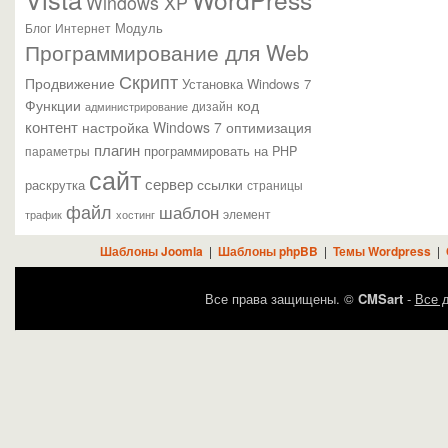
Windows XP
Модуль
Блог
Интернет
Программирование для Web
Скрипт
Продвижение
Установка Windows 7
Функции
код
администрирование
дизайн
контент
настройка Windows 7
оптимизация
плагин
параметры
программировать на PHP
сайт
сервер
ссылки
раскрутка
страницы
файл
шаблон
элемент
трафик
хостинг
Шаблоны Joomla
|
Шаблоны phpBB
|
Темы Wordpress
|
Все права защищены. ©
CMSart
-
Все д