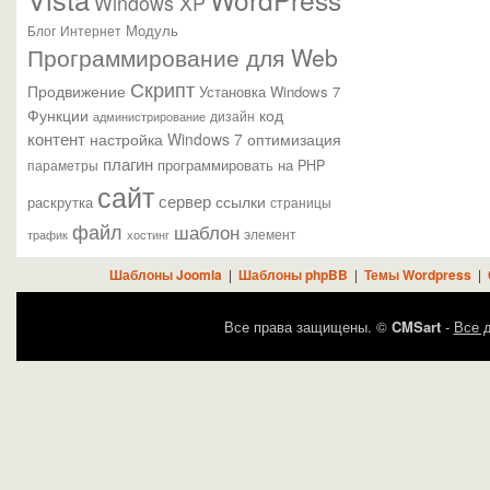
Windows XP
Модуль
Блог
Интернет
Программирование для Web
Скрипт
Продвижение
Установка Windows 7
Функции
код
администрирование
дизайн
контент
настройка Windows 7
оптимизация
плагин
параметры
программировать на PHP
сайт
сервер
ссылки
раскрутка
страницы
файл
шаблон
элемент
трафик
хостинг
Шаблоны Joomla
|
Шаблоны phpBB
|
Темы Wordpress
|
Все права защищены. ©
CMSart
-
Все д