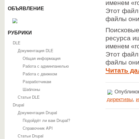
именем «ro
ОБЪЯВЛЕНИЕ
Этот файл
файлы они 
Поисковые
РУБРИКИ
ресурса и
DLE
именем «ro
Документация DLE
Этот файл
Общая информация
файлы они 
Работа с админпанелью
Читать да
Работа с движком
Разработчикам
Шаблоны
Опубликов
Статьи DLE
директивы
,
и
Drupal
Документация Drupal
Подойдёт ли вам Drupal?
Справочник API
Статьи Drupal