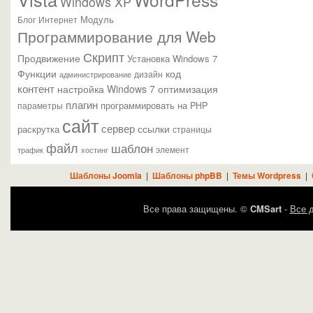
Windows XP
Модуль
Блог
Интернет
Программирование для Web
Скрипт
Продвижение
Установка Windows 7
Функции
код
администрирование
дизайн
контент
настройка Windows 7
оптимизация
плагин
параметры
программировать на PHP
сайт
сервер
ссылки
раскрутка
страницы
файл
шаблон
элемент
трафик
хостинг
Шаблоны Joomla
|
Шаблоны phpBB
|
Темы Wordpress
|
Все права защищены. ©
CMSart
-
Все д