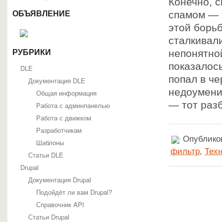
Конечно, с
спамом — э
ОБЪЯВЛЕНИЕ
этой борьб
сталкивали
непонятно
РУБРИКИ
показалось
DLE
попал в че
Документация DLE
недоумении
Общая информация
— тот разб
Работа с админпанелью
Работа с движком
Разработчикам
Опубликов
Шаблоны
фильтр
,
Тех
Статьи DLE
Drupal
Документация Drupal
Подойдёт ли вам Drupal?
Справочник API
Статьи Drupal