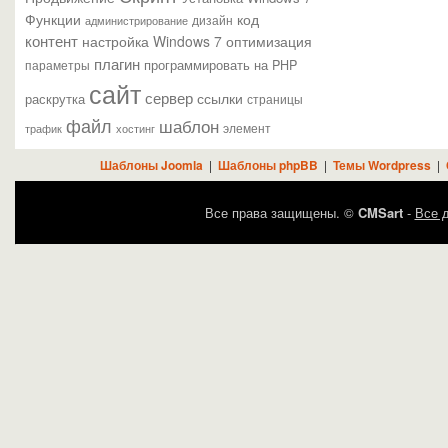
Функции
код
администрирование
дизайн
контент
настройка Windows 7
оптимизация
плагин
параметры
программировать на PHP
сайт
сервер
ссылки
раскрутка
страницы
файл
шаблон
элемент
трафик
хостинг
Шаблоны Joomla
|
Шаблоны phpBB
|
Темы Wordpress
|
Все права защищены. ©
CMSart
-
Все д