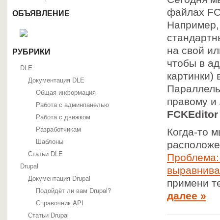
файлах FCK
ОБЪЯВЛЕНИЕ
Например,
стандартн
на свой и
РУБРИКИ
чтобы в а
DLE
картинки) 
Документация DLE
Параллель
Общая информация
правому и
Работа с админпанелью
FCKEditor
Работа с движком
Разработчикам
Когда-то 
Шаблоны
расположен
Статьи DLE
Проблема: 
Drupal
выравнива
Документация Drupal
примени т
Подойдёт ли вам Drupal?
далее »
Справочник API
Статьи Drupal