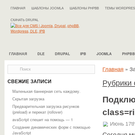
ГЛАВНАЯ
ШАБЛОНЫ JOOMLA
ШАБЛОНЫ PHPBB
ТЕМЫ WORDPRES
СКАЧАТЬ DRUPAL
ГЛАВНАЯ
DLE
DRUPAL
IPB
JOOMLA
PHPBB
Главная
»
За
Рубрики с
СВЕЖИЕ ЗАПИСИ
Маленькая баннерная сеть каждому.
Подключ
Скрытая загрузка
Предварительная загрузка рисунков
class=r
(preload) и перекат (rollover)
avaScript спешит на помощь — 1
Июнь 17th
Создание динамических форм с помощью
JavaScript
Сегодня м