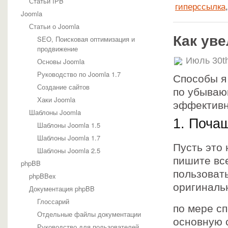
Статьи IPB
гиперссылка
Joomla
Статьи о Joomla
Как ув
SEO, Поисковая оптимизация и
продвижение
Июль 30t
Основы Joomla
Руководство по Joomla 1.7
Способы я
Создание сайтов
по убываю
Хаки Joomla
эффективн
Шаблоны Joomla
1. Поча
Шаблоны Joomla 1.5
Шаблоны Joomla 1.7
Пусть это
Шаблоны Joomla 2.5
пишите все
phpBB
пользоват
phpBBex
оригиналь
Документация phpBB
Глоссарий
по мере с
Отдельные файлы документации
основную 
Руководство для пользователей