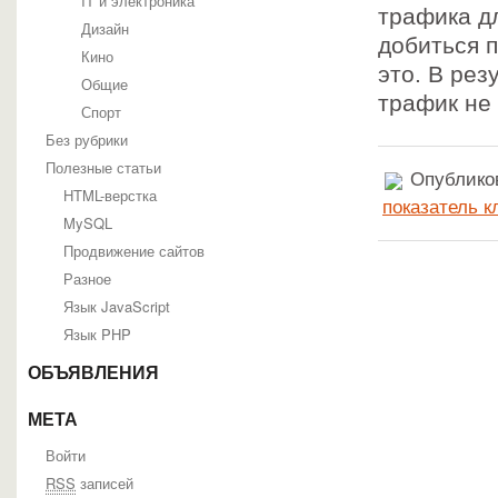
IT и электроника
трафика д
Дизайн
добиться 
Кино
это. В рез
Общие
трафик не
Спорт
Без рубрики
Полезные статьи
Опубликов
HTML-верстка
показатель к
MySQL
Продвижение сайтов
Разное
Язык JavaScript
Язык PHP
ОБЪЯВЛЕНИЯ
МЕТА
Войти
RSS
записей