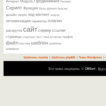
Продвижение
Модуль
Интернет
Реклама
Скрипт
Функции
базы данных
браузер
контент
код
дизайн
запрос
модули
плагин
оптимизация
параметры
сайт
сервер
ссылки
раскрутка
страницы
трафик
текст
структура
тема wordpress
файл
шаблон
хостинг
шаблоны
элемент
Шаблоны Joomla
|
Шаблоны phpBB
|
Темы Wordpress
|
Все права защищены. ©
CMSart
-
Все д