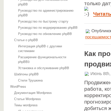
только дат
phpBB
Руководство по администрированию
Читать
phpBB
Руководство по быстрому старту
Руководство по модерированию phpBB
Опубликов
Руководство по обновлению phpBB
посещаемос
Статьи о phpBB
Интеграция phpBB с другими
системами
Как пр
Расширение функциональности
phpBB3
продви
Установка и обслуживание phpBB
Июнь 8th,
Шаблоны phpBB
Стили Трушкина
Продвижен
WordPress
работа, ко
Документация Wordpress
корректир
Статьи Wordpress
прогнозир
Темы wordpress
добиться 