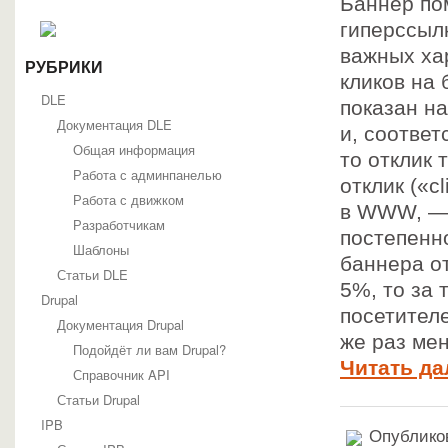
Баннер по
гиперссыл
важных ха
РУБРИКИ
кликов на 
DLE
показан на
Документация DLE
и, соответ
Общая информация
то отклик 
Работа с админпанелью
отклик («c
Работа с движком
в WWW, — 
Разработчикам
постепенн
Шаблоны
баннера от
Статьи DLE
5%, то за 
Drupal
посетителе
Документация Drupal
же раз ме
Подойдёт ли вам Drupal?
Читать да
Справочник API
Статьи Drupal
IPB
Опубликов