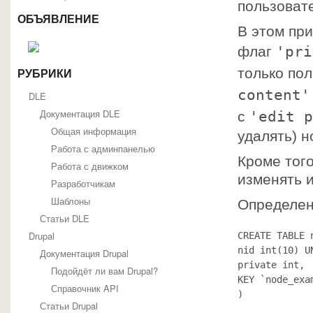
пользоват
ОБЪЯВЛЕНИЕ
В этом пр
'pri
флаг
только по
РУБРИКИ
content'
DLE
Документация DLE
'edit p
с
Общая информация
удалять) н
Работа с админпанелью
Кроме тог
Работа с движком
изменять и
Разработчикам
Шаблоны
Определен
Статьи DLE
Drupal
CREATE TABLE 
nid int(10) U
Документация Drupal
private int,

Подойдёт ли вам Drupal?
KEY `node_exa
Справочник API
)
Статьи Drupal