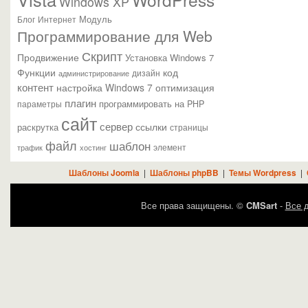
Windows XP
Модуль
Блог
Интернет
Программирование для Web
Скрипт
Продвижение
Установка Windows 7
Функции
код
администрирование
дизайн
контент
настройка Windows 7
оптимизация
плагин
параметры
программировать на PHP
сайт
сервер
ссылки
раскрутка
страницы
файл
шаблон
элемент
трафик
хостинг
Шаблоны Joomla
|
Шаблоны phpBB
|
Темы Wordpress
|
Все права защищены. ©
CMSart
-
Все д