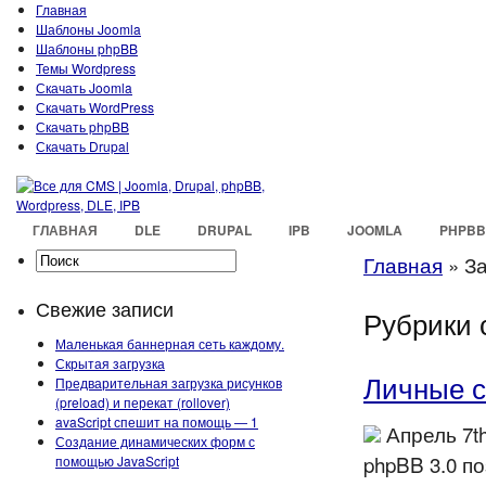
Главная
Шаблоны Joomla
Шаблоны phpBB
Темы Wordpress
Скачать Joomla
Скачать WordPress
Скачать phpBB
Скачать Drupal
ГЛАВНАЯ
DLE
DRUPAL
IPB
JOOMLA
PHPBB
Главная
»
За
Свежие записи
Рубрики 
Маленькая баннерная сеть каждому.
Скрытая загрузка
Личные 
Предварительная загрузка рисунков
(preload) и перекат (rollover)
avaScript спешит на помощь — 1
Апрель 7th
Создание динамических форм с
phpBB 3.0 п
помощью JavaScript