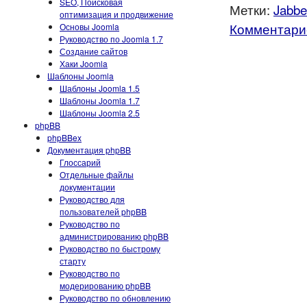
SEO, Поисковая
Метки:
Jabbe
оптимизация и продвижение
Комментарие
Основы Joomla
Руководство по Joomla 1.7
Создание сайтов
Хаки Joomla
Шаблоны Joomla
Шаблоны Joomla 1.5
Шаблоны Joomla 1.7
Шаблоны Joomla 2.5
phpBB
phpBBex
Документация phpBB
Глоссарий
Отдельные файлы
документации
Руководство для
пользователей phpBB
Руководство по
администрированию phpBB
Руководство по быстрому
старту
Руководство по
модерированию phpBB
Руководство по обновлению