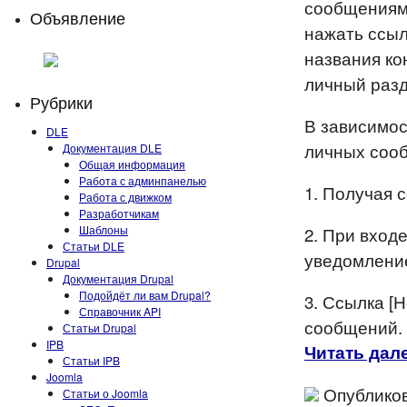
сообщениями
Объявление
нажать ссыл
названия ко
личный разд
Рубрики
В зависимос
DLE
личных соо
Документация DLE
Общая информация
Работа с админпанелью
1. Получая 
Работа с движком
Разработчикам
Шаблоны
2. При вход
Статьи DLE
уведомлени
Drupal
Документация Drupal
Подойдёт ли вам Drupal?
3. Ссылка [
Справочник API
сообщений.
Статьи Drupal
IPB
Читать дале
Статьи IPB
Joomla
Опубликов
Статьи о Joomla