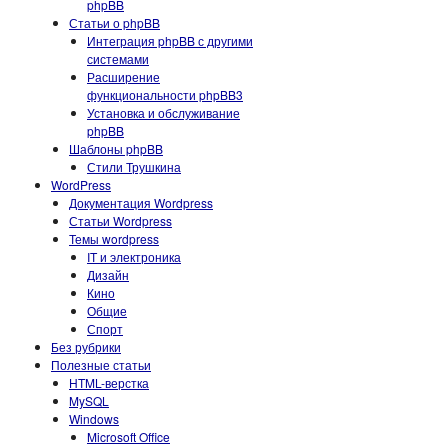
phpBB
Статьи о phpBB
Интеграция phpBB с другими
системами
Расширение
функциональности phpBB3
Установка и обслуживание
phpBB
Шаблоны phpBB
Стили Трушкина
WordPress
Документация Wordpress
Статьи Wordpress
Темы wordpress
IT и электроника
Дизайн
Кино
Общие
Спорт
Без рубрики
Полезные статьи
HTML-верстка
MySQL
Windows
Microsoft Office