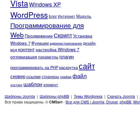
Vista
Windows XP
WordPress
Модуль
Блог
Интернет
Программирование для
Web
Скрипт
Продвижение
Установка
Функции
Windows 7
администрирование
дизайн
контент
код
настройка Windows 7
плагин
оптимизация
параметры
сайт
программировать на PHP
раскрутка
файл
сервер
ссылки
страницы
трафик
шаблон
элемент
хостинг
Шаблоны Joomla
|
Шаблоны phpBB
|
Темы Wordpress
|
Скачать Joomla
|
Все права защищены. ©
CMSart
-
Все для CMS | Joomla, Drupal, phpBB, Wor