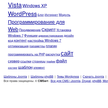
Vista
Windows XP
WordPress
Модуль
Блог
Интернет
Программирование для
Web
Скрипт
Продвижение
Установка
Функции
Windows 7
администрирование
дизайн
контент
код
настройка Windows 7
плагин
оптимизация
параметры
сайт
программировать на PHP
раскрутка
файл
сервер
ссылки
страницы
трафик
шаблон
элемент
хостинг
Шаблоны Joomla
|
Шаблоны phpBB
|
Темы Wordpress
|
Скачать Joomla
|
Все права защищены. ©
CMSart
-
Все для CMS | Joomla, Drupal, phpBB, Wor