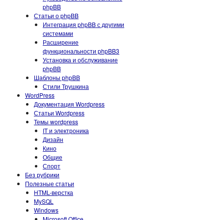
phpBB
Статьи о phpBB
Интеграция phpBB с другими
системами
Расширение
функциональности phpBB3
Установка и обслуживание
phpBB
Шаблоны phpBB
Стили Трушкина
WordPress
Документация Wordpress
Статьи Wordpress
Темы wordpress
IT и электроника
Дизайн
Кино
Общие
Спорт
Без рубрики
Полезные статьи
HTML-верстка
MySQL
Windows
Microsoft Office