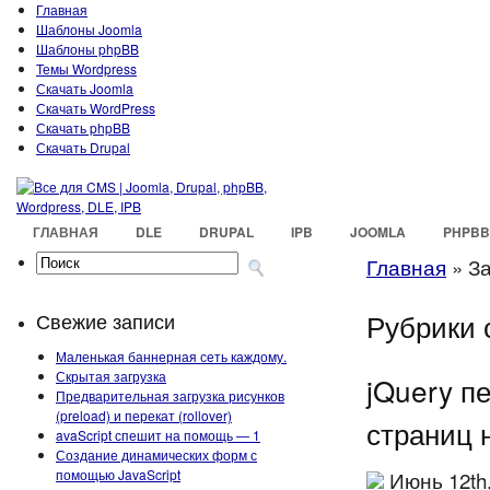
Главная
Шаблоны Joomla
Шаблоны phpBB
Темы Wordpress
Скачать Joomla
Скачать WordPress
Скачать phpBB
Скачать Drupal
ГЛАВНАЯ
DLE
DRUPAL
IPB
JOOMLA
PHPBB
Главная
»
За
Рубрики 
Свежие записи
Маленькая баннерная сеть каждому.
Скрытая загрузка
jQuery п
Предварительная загрузка рисунков
(preload) и перекат (rollover)
страниц н
avaScript спешит на помощь — 1
Создание динамических форм с
помощью JavaScript
Июнь 12th