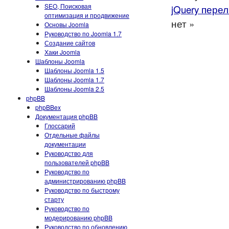
SEO, Поисковая
jQuery пере
оптимизация и продвижение
нет »
Основы Joomla
Руководство по Joomla 1.7
Создание сайтов
Хаки Joomla
Шаблоны Joomla
Шаблоны Joomla 1.5
Шаблоны Joomla 1.7
Шаблоны Joomla 2.5
phpBB
phpBBex
Документация phpBB
Глоссарий
Отдельные файлы
документации
Руководство для
пользователей phpBB
Руководство по
администрированию phpBB
Руководство по быстрому
старту
Руководство по
модерированию phpBB
Руководство по обновлению