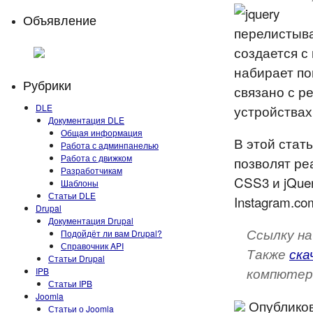
Объявление
создается с
набирает по
Рубрики
связано с р
DLE
устройствах
Документация DLE
Общая информация
В этой стать
Работа с админпанелью
Работа с движком
позволят ре
Разработчикам
CSS3 и jQue
Шаблоны
Статьи DLE
Instagram.c
Drupal
Документация Drupal
Ссылку на
Подойдёт ли вам Drupal?
Справочник API
Также
ска
Статьи Drupal
компютер
IPB
Статьи IPB
Joomla
Опубликов
Статьи о Joomla