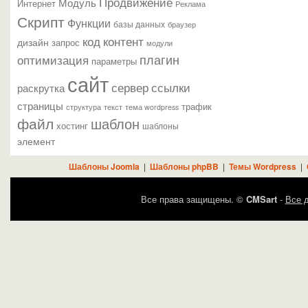
Продвижение
Модуль
Интернет
Реклама
Скрипт
Функции
базы данных
браузер
контент
код
дизайн
запрос
модули
плагин
оптимизация
параметры
сайт
сервер
ссылки
раскрутка
страницы
трафик
текст
структура
тема wordpress
файл
шаблон
хостинг
шаблоны
элемент
Шаблоны Joomla
|
Шаблоны phpBB
|
Темы Wordpress
|
Все права защищены. ©
CMSart
-
Все д