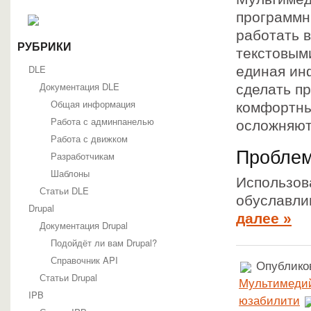
программн
работать 
РУБРИКИ
текстовым
DLE
единая ин
Документация DLE
сделать п
Общая информация
комфортны
Работа с админпанелью
осложняют
Работа с движком
Пробле
Разработчикам
Шаблоны
Использов
Статьи DLE
обуславли
Drupal
далее »
Документация Drupal
Подойдёт ли вам Drupal?
Справочник API
Опубликов
Статьи Drupal
Мультимедий
IPB
юзабилити