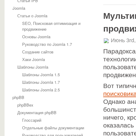
Статьи IPB
Joomla
Мульти
Статьи о Joomla
SEO, Поисковая оптимизация и
продви
продвижение
Основы Joomla
Июнь 3rd
Руководство по Joomla 1.7
Парадокса
Создание сайтов
технологи
Хаки Joomla
пользоват
Шаблоны Joomla
продвижен
Шаблоны Joomla 1.5
Шаблоны Joomla 1.7
Вот типич
Шаблоны Joomla 2.5
поисковик
phpBB
Однако ан
phpBBex
большинст
Документация phpBB
ничего, к
Глоссарий
оказалась
Отдельные файлы документации
пользоват
Руководство для пользователей