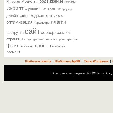
Продвижение
Модуль
Интернет
Реклама
Скрипт
Функции
базы данных
браузер
контент
код
дизайн
запрос
модули
плагин
оптимизация
параметры
сайт
сервер
ссылки
раскрутка
страницы
трафик
текст
структура
тема wordpress
файл
шаблон
хостинг
шаблоны
элемент
Шаблоны Joomla
|
Шаблоны phpBB
|
Темы Wordpress
|
Все права защищены. ©
CMSart
-
Все д