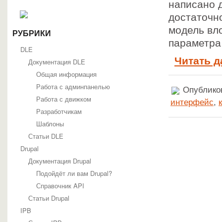
написано д
достаточно
модель вл
РУБРИКИ
параметра 
DLE
Читать д
Документация DLE
Общая информация
Работа с админпанелью
Опубликов
Работа с движком
интерфейс
,
Разработчикам
Шаблоны
Статьи DLE
Drupal
Документация Drupal
Подойдёт ли вам Drupal?
Справочник API
Статьи Drupal
IPB