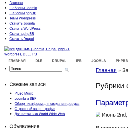
Главная
Шаблоны Joomla
Шаблоны phpBB
Темы Wordpress
Скачать Joomla
Скачать WordPress
Скачать phpBB
Скачать Drupal
ГЛАВНАЯ
DLE
DRUPAL
IPB
JOOMLA
PHPBB
Главная
»
За
Рубрики 
Свежие записи
Pluso Musiс
Joomla и SEF
Параметр
Обзор платформ для создания форума
Страшный зверь трафик
Июнь 2nd,
Два источника World Wide Web
Объявление
В принципе 