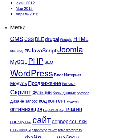
Июнь 2012
Май 2012
Апрель 2012
Метки
CMS
HTML
drupal
DLE
CSS
Google
Joomla
JavaScript
IPB
html код
PHP
MySQL
SEO
WordPress
Блог
Интернет
Продвижение
Модуль
Реклама
Скрипт
Функции
базы данных
браузер
контент
код
дизайн
запрос
модули
плагин
оптимизация
параметры
сайт
сервер
ссылки
раскрутка
страницы
текст
структура
тема wordpress
файл
шаблон