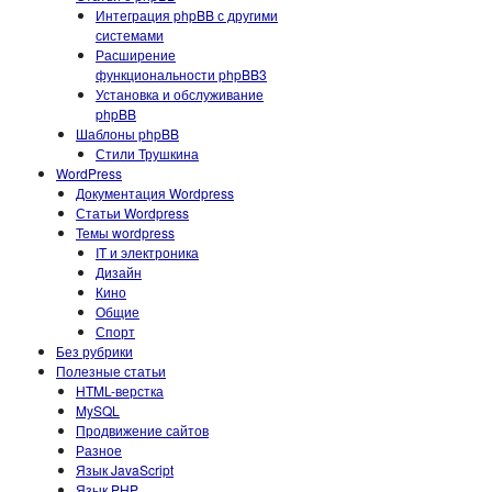
Интеграция phpBB с другими
системами
Расширение
функциональности phpBB3
Установка и обслуживание
phpBB
Шаблоны phpBB
Стили Трушкина
WordPress
Документация Wordpress
Статьи Wordpress
Темы wordpress
IT и электроника
Дизайн
Кино
Общие
Спорт
Без рубрики
Полезные статьи
HTML-верстка
MySQL
Продвижение сайтов
Разное
Язык JavaScript
Язык PHP