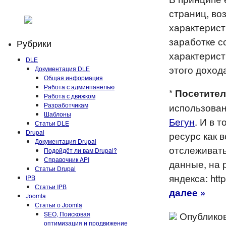
страниц, во
характерист
заработке с
Рубрики
характерист
DLE
этого доход
Документация DLE
Общая информация
Работа с админпанелью
*
Посетител
Работа с движком
Разработчикам
использован
Шаблоны
Бегун
. И в 
Статьи DLE
Drupal
ресурс как 
Документация Drupal
отслеживать
Подойдёт ли вам Drupal?
Справочник API
данные, на 
Статьи Drupal
яндекса: http
IPB
Статьи IPB
далее »
Joomla
Статьи о Joomla
Опубликов
SEO, Поисковая
оптимизация и продвижение