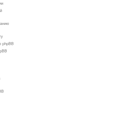
ии
ей
ванию
ту
ю phpBB
hpBB
и
BB