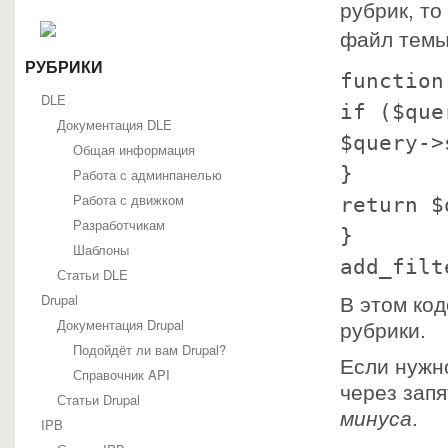
рубрик, т
Joomla
Статьи о Joomla
файл тем
SEO, Поисковая оптимизация и продвижение
Основы Joomla
РУБРИКИ
function
Руководство по Joomla 1.7
DLE
Создание сайтов
if ($que
Хаки Joomla
Документация DLE
Шаблоны Joomla
$query->
Общая информация
Шаблоны Joomla 1.5
}
Работа с админпанелью
Шаблоны Joomla 1.7
Шаблоны Joomla 2.5
Работа с движком
return $
phpBB
Разработчикам
phpBBex
}
Документация phpBB
Шаблоны
add_filt
Глоссарий
Статьи DLE
Отдельные файлы документации
Drupal
Руководство для пользователей phpBB
В этом ко
Руководство по администрированию phpBB
Документация Drupal
рубрики.
Руководство по быстрому старту
Подойдёт ли вам Drupal?
Руководство по модерированию phpBB
Если нужно
Руководство по обновлению phpBB
Справочник API
через зап
Статьи о phpBB
Статьи Drupal
Интеграция phpBB с другими системами
минуса
.
IPB
Расширение функциональности phpBB3
Установка и обслуживание phpBB