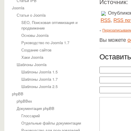
Статьи IPB
Источник
Шаблоны phpBB
Joomla
Стили Трушкина
Опубликов
WordPress
Статьи о Joomla
Документация Wordpress
RSS
,
RSS по
SEO, Поисковая оптимизация и
Статьи Wordpress
продвижение
«
Перезаписываем 
Темы wordpress
Основы Joomla
IT и электроника
Вы можете
о
Дизайн
Руководство по Joomla 1.7
Кино
Создание сайтов
Общие
Оставить
Спорт
Хаки Joomla
Полезные статьи
Шаблоны Joomla
HTML-верстка
Шаблоны Joomla 1.5
MySQL
Продвижение сайтов
Шаблоны Joomla 1.7
Разное
Шаблоны Joomla 2.5
Язык JavaScript
phpBB
Язык PHP
phpBBex
Документация phpBB
Глоссарий
Отдельные файлы документации
Руководство для пользователей