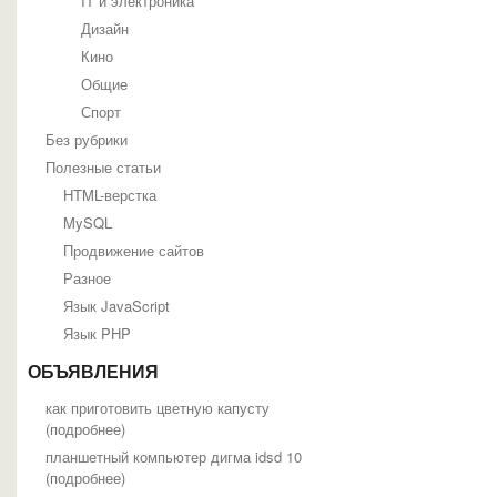
IT и электроника
Дизайн
Кино
Общие
Спорт
Без рубрики
Полезные статьи
HTML-верстка
MySQL
Продвижение сайтов
Разное
Язык JavaScript
Язык PHP
ОБЪЯВЛЕНИЯ
как приготовить цветную капусту
(
подробнее
)
планшетный компьютер дигма idsd 10
(
подробнее
)