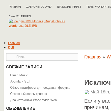
ГЛАВНАЯ
ШАБЛОНЫ JOOMLA
ШАБЛОНЫ PHPBB
ТЕМЫ WORDPRES
СКАЧАТЬ DRUPAL
Главная
DLE
Документация DLE
Главная
»
W
Общая информация
Работа с админпанелью
Работа с движком
СВЕЖИЕ ЗАПИСИ
Разработчикам
Шаблоны
Pluso Musiс
Статьи DLE
Исключ
Joomla и SEF
Drupal
Обзор платформ для создания форума
Документация Drupal
Май 18th,
Подойдёт ли вам Drupal?
Страшный зверь трафик
Справочник API
Два источника World Wide Web
Если у вас
Статьи Drupal
IPB
причинам,
ОБЪЯВЛЕНИЕ
Статьи IPB