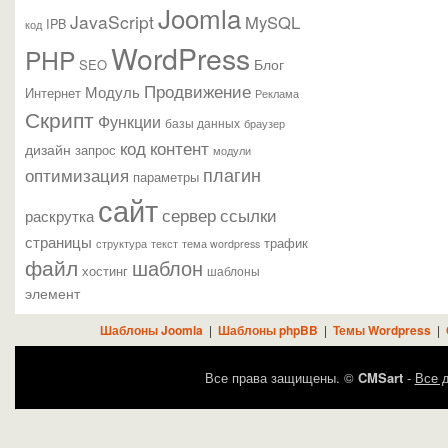
Joomla
JavaScript
MySQL
IPB
код
WordPress
PHP
Блог
SEO
Продвижение
Модуль
Интернет
Реклама
Скрипт
Функции
базы данных
браузер
контент
код
дизайн
запрос
модули
плагин
оптимизация
параметры
сайт
сервер
ссылки
раскрутка
страницы
трафик
текст
структура
тема wordpress
файл
шаблон
хостинг
шаблоны
элемент
Шаблоны Joomla
|
Шаблоны phpBB
|
Темы Wordpress
|
Все права защищены. ©
CMSart
-
Все д