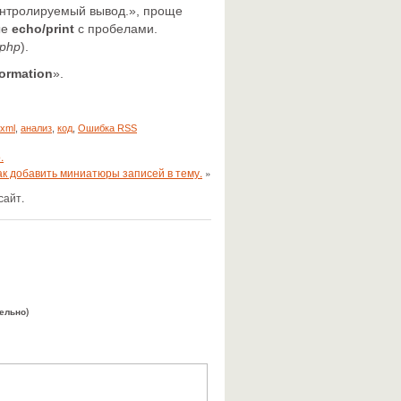
онтролируемый вывод.», проще
ые
echo/print
с пробелами.
.php
).
formation
».
xml
,
анализ
,
код
,
Ошибка RSS
.
ак добавить миниатюры записей в тему.
»
сайт.
тельно)