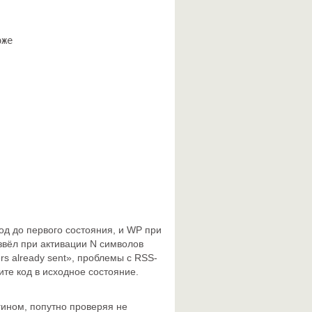
же

од до первого состояния, и WP при
звёл при активации N символов
s already sent», проблемы с RSS-
те код в исходное состояние.
ином, попутно проверяя не