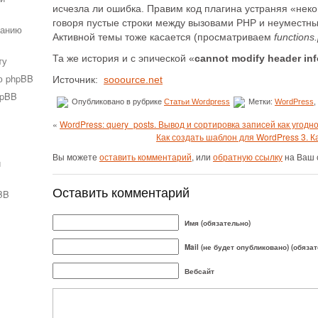
исчезла ли ошибка. Правим код плагина устраняя «нек
говоря пустые строки между вызовами PHP и неуместн
ванию
Активной темы тоже касается (просматриваем
functions
Та же история и с эпической «
cannot modify header in
ту
ю phpBB
Источник:
sooource.net
hpBB
Опубликовано в рубрике
Статьи Wordpress
Метки:
WordPress
,
«
WordPress: query_posts. Вывод и сортировка записей как угодно
Как создать шаблон для WordPress 3. К
Вы можете
оставить комментарий
, или
обратную ссылку
на Ваш 
и
Оставить комментарий
BB
Имя (обязательно)
Mail (не будет опубликовано) (обяза
Вебсайт