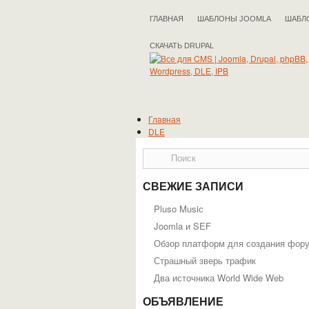
ГЛАВНАЯ
ШАБЛОНЫ JOOMLA
ШАБЛ
СКАЧАТЬ DRUPAL
Главная
DLE
Drupal
IPB
Joomla
phpBB
СВЕЖИЕ ЗАПИСИ
WordPress
Полезные статьи
Pluso Musiс
Joomla и SEF
Обзор платформ для создания фор
Страшный зверь трафик
Два источника World Wide Web
ОБЪЯВЛЕНИЕ