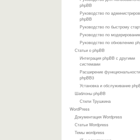
phpBB
Руководство по администриро
phpBB
Руководство по быстрому стар
Руководство по модерировани
Руководство по обновлению p
Статьи о phpBB
Интеграция phpBB с другими
системами
Расширение функциональност
phpBB3
Установка и обслуживание php
Шаблоны phpBB
Стили Трушкина
WordPress
Документация Wordpress
Статьи Wordpress
Темы wordpress