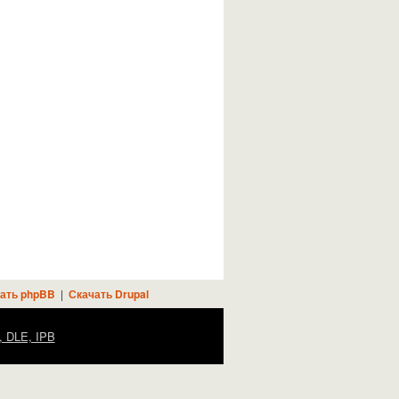
ать phpBB
|
Скачать Drupal
, DLE, IPB