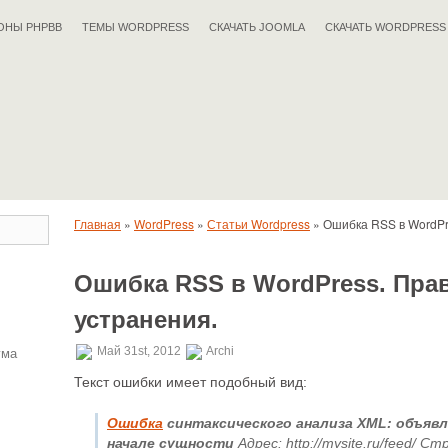
ОНЫ PHPBB
ТЕМЫ WORDPRESS
СКАЧАТЬ JOOMLA
СКАЧАТЬ WORDPRESS
Главная
»
WordPress
»
Статьи Wordpress
»
Ошибка RSS в WordPr
Ошибка RSS в WordPress. Пр
устранения.
ума
Май 31st, 2012
Archi
Текст ошибки имеет подобный вид:
Ошибка
синтаксического анализа XML: объявл
начале сущности
Адрес: http://mysite.ru/feed/ Ст