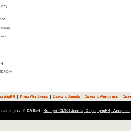
ySQL
лог
еклама
узер
ки
трафик
ы phpBB
|
Темы Wordpress
|
Скачать Joomla
|
Скачать Wordpress
|
Скач
а защищены. ©
CMSart
-
Все для CMS | Joomla, Drupal, phpBB, Wordpress