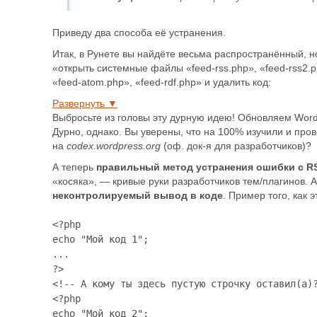
Приведу два способа её устранения.
Итак, в Рунете вы найдёте весьма распространённый, н
«открыть системные файлы «feed-rss.php», «feed-rss2.p
«feed-atom.php», «feed-rdf.php» и удалить код:
Развернуть ▼
Выбросьте из головы эту дурную идею! Обновляем Word
Дурно, однако. Вы уверены, что на 100% изучили и пров
на
codex.wordpress.org
(оф. док-я для разработчиков)?
А теперь
правильный метод устранения ошибки с RS
«косяка», — кривые руки разработчиков тем/плагинов. 
неконтролируемый вывод в коде
. Пример того, как 
<?php

echo "Мой код 1";

...

?>

<!-- А кому ты здесь пустую строчку оставил(а)?
<?php

echo "Мой код 2";
