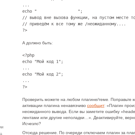
...

echo "                 ";

// вывод вне вызова функции, на пустом месте то
// приведём к все тому же /неожиданному....

?>
А должно быть:
<?php

echo "Мой код 1";

...

echo "Мой код 2";

...

?>
Проверить можете на любом плагине/теме. Поправьте к
активации плагина ненавязчиво
сообщит
: «Плагин прои
неожиданного вывода. Если вы заметите ошибку «header
лентами или другие неполадки…». Деактивируйте, верни
Исчезло?
ии
Отсюда решение. По очереди отключаем плагин за плаг
ей