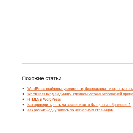
Похожие статьи
WordPress шаблоны: уязвимости, безопасность и скрытые ссы
WordPress вход в админку, сделаем чуточку безопасней проц
HTML5 и WordPress
Как проверить, есть ли в записи хотя бы одно изображение?
Как разбить одну запись по нескольким страницам