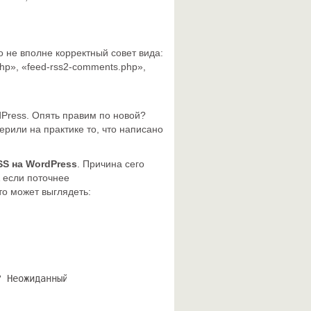
о не вполне корректный совет вида:
hp», «feed-rss2-comments.php»,
Press. Опять правим по новой?
ерили на практике то, что написано
S на WordPress
. Причина сего
А если поточнее
это может выглядеть:
 Неожиданный вывод. -->
