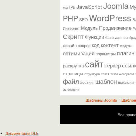
Joomla
JavaScript
M
IPB
код
WordPress
PHP
Б
SEO
Продвижение
Модуль
Интернет
Р
Скрипт
Функции
базы данных
бра
контент
код
дизайн
запрос
модули
плагин
оптимизация
параметры
сайт
сервер
ссыл
раскрутка
страницы
текст
структура
тема wordpress
файл
шаблон
хостинг
шаблоны
элемент
Шаблоны Joomla
|
Шаблон
Все прав
Документация DLE