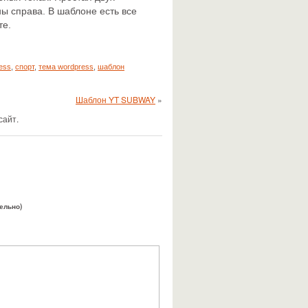
ы справа. В шаблоне есть все
те.
ess
,
спорт
,
тема wordpress
,
шаблон
Шаблон YT SUBWAY
»
сайт.
тельно)