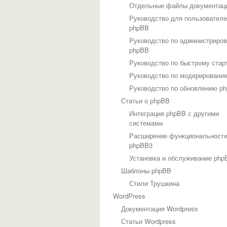
Отдельные файлы документац
Руководство для пользовател
phpBB
Руководство по администриро
phpBB
Руководство по быстрому стар
Руководство по модерировани
Руководство по обновлению p
Статьи о phpBB
Интеграция phpBB с другими
системами
Расширение функциональност
phpBB3
Установка и обслуживание php
Шаблоны phpBB
Стили Трушкина
WordPress
Документация Wordpress
Статьи Wordpress