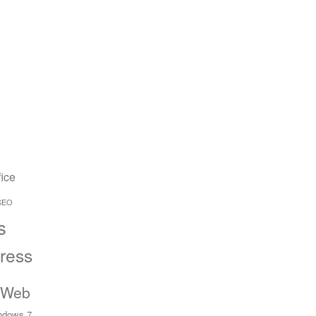
fice
SEO
s
ress
 Web
ndows 7