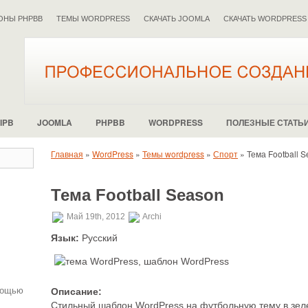
ОНЫ PHPBB
ТЕМЫ WORDPRESS
СКАЧАТЬ JOOMLA
СКАЧАТЬ WORDPRESS
IPB
JOOMLA
PHPBB
WORDPRESS
ПОЛЕЗНЫЕ СТАТЬ
Главная
»
WordPress
»
Темы wordpress
»
Спорт
»
Тема Football 
Тема Football Season
.
Май 19th, 2012
Archi
Язык:
Русский
мощью
Описание:
Стильный шаблон WordPress на футбольную тему в зеле