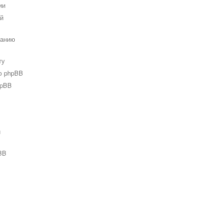
ии
ей
ванию
ту
ю phpBB
hpBB
и
BB